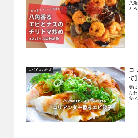
八角
とろ
コ
スパイスおかず
て
実は
んわ
食べ