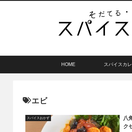
HOME
スパイスカレ
エビ
八
スパイスおかず
ク