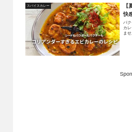
【
スパイスカレー
快
パク
カレ
ませ
Spon