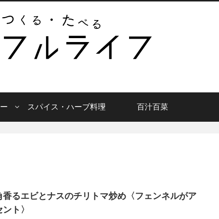
ー
スパイス・ハーブ料理
百汁百菜
角香るエビとナスのチリトマ炒め〈フェンネルがア
セント〉