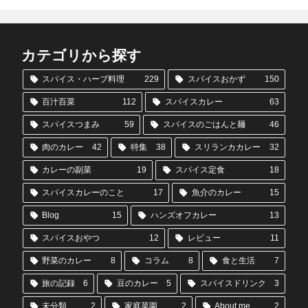
カテゴリから探す
スパイス・ハーブ料理
229
スパイスおかず
150
百汁百菜
112
スパイスカレー
63
スパイスつまみ
59
スパイスのごはんと麺
46
肉のカレー
42
特集
38
スリランカカレー
32
カレーの副菜
19
スパイス定食
18
スパイスカレーのこと
17
魚介のカレー
15
Blog
15
ハンズオフカレー
13
スパイスおやつ
12
レビュー
11
野菜のカレー
8
コラム
8
食と生活
7
旅の記録
6
豆のカレー
5
スパイスドリンク
3
未分類
2
家庭菜園
2
About me
2