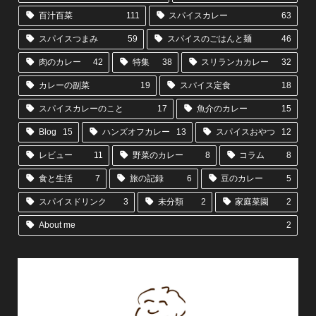
百汁百菜
111
スパイスカレー
63
スパイスつまみ
59
スパイスのごはんと麺
46
肉のカレー
42
特集
38
スリランカカレー
32
カレーの副菜
19
スパイス定食
18
スパイスカレーのこと
17
魚介のカレー
15
Blog
15
ハンズオフカレー
13
スパイスおやつ
12
レビュー
11
野菜のカレー
8
コラム
8
食と生活
7
旅の記録
6
豆のカレー
5
スパイスドリンク
3
未分類
2
家庭菜園
2
About me
2