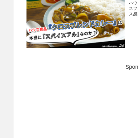
ハウ
スフ
ス感
Spon