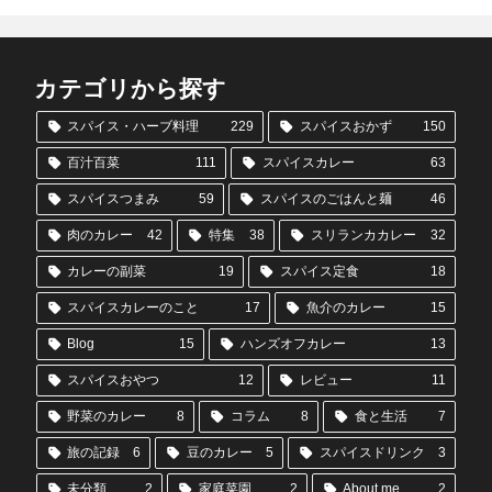
カテゴリから探す
スパイス・ハーブ料理
229
スパイスおかず
150
百汁百菜
111
スパイスカレー
63
スパイスつまみ
59
スパイスのごはんと麺
46
肉のカレー
42
特集
38
スリランカカレー
32
カレーの副菜
19
スパイス定食
18
スパイスカレーのこと
17
魚介のカレー
15
Blog
15
ハンズオフカレー
13
スパイスおやつ
12
レビュー
11
野菜のカレー
8
コラム
8
食と生活
7
旅の記録
6
豆のカレー
5
スパイスドリンク
3
未分類
2
家庭菜園
2
About me
2