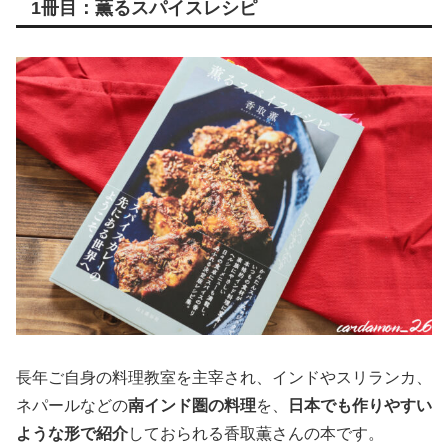
1冊目：薫るスパイスレシピ
長年ご自身の料理教室を主宰され、インドやスリランカ、
ネパールなどの
南インド圏の料理
を、
日本でも作りやすい
ような形で紹介
しておられる香取薫さんの本です。