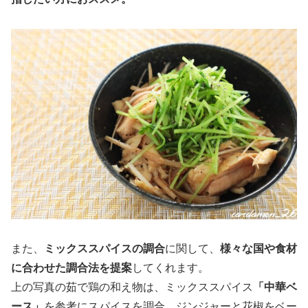
また、
ミックススパイスの調合
に関して、
様々な国や食材
に合わせた調合法を提案
してくれます。
上の写真の茹で鶏の和え物は、ミックススパイス
「中華ベ
ース」
を参考にスパイスを調合。ジンジャーと花椒をベー