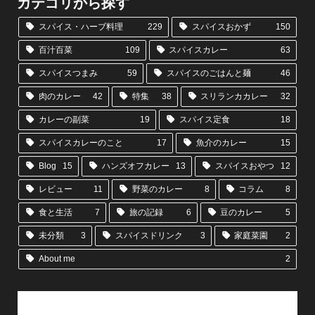
カテゴリから探す
スパイス・ハーブ料理
229
スパイスおかず
150
百汁百菜
109
スパイスカレー
63
スパイスつまみ
59
スパイスのごはんと麺
46
肉のカレー
42
特集
38
スリランカカレー
32
カレーの副菜
19
スパイス定食
18
スパイスカレーのこと
17
魚介のカレー
15
Blog
15
ハンズオフカレー
13
スパイスおやつ
12
レビュー
11
野菜のカレー
8
コラム
8
食と生活
7
旅の記録
6
豆のカレー
5
未分類
3
スパイスドリンク
3
家庭菜園
2
About me
2