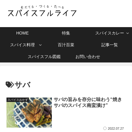
HOME
特集
スパイスカレー
スパイス料理
百汁百菜
記事一覧
スパイスフル図鑑
お問い合わせ
サバ
サバの旨みを存分に味わう“焼き
スパイスおかず
サバのスパイス南蛮漬け”
2022.07.27