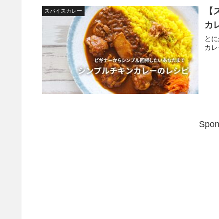
【
スパイスカレー
カ
とに
カレ
Spon