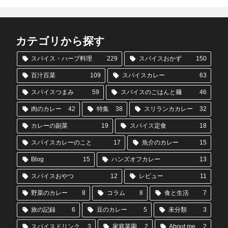
カテゴリから探す
スパイス・ハーブ料理
229
スパイスおかず
150
百汁百菜
109
スパイスカレー
63
スパイスつまみ
59
スパイスのごはんと麺
46
肉のカレー
42
特集
38
スリランカカレー
32
カレーの副菜
19
スパイス定食
18
スパイスカレーのこと
17
魚介のカレー
15
Blog
15
ハンズオフカレー
13
スパイスおやつ
12
レビュー
11
野菜のカレー
8
コラム
8
食と生活
7
旅の記録
6
豆のカレー
5
未分類
3
スパイスドリンク
3
家庭菜園
2
About me
2