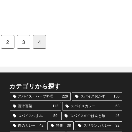
2
3
4
カテゴリから探す
スパイス・ハーブ料理
229
スパイスおかず
150
百汁百菜
112
スパイスカレー
63
スパイスつまみ
59
スパイスのごはんと麺
46
肉のカレー
42
特集
38
スリランカカレー
32