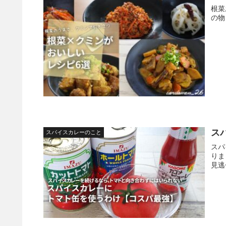
根菜
の物
ス
スパイスカレーのこと
スパ
りま
見逃