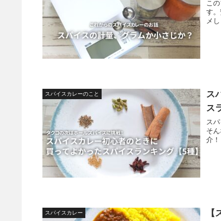
この
す。
メし
ス
スパイスカレーのこと
ス
スパ
そん
介！
【
スパイスカレー