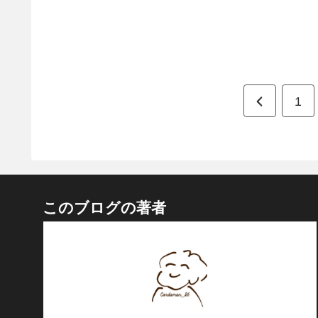
前
1
へ
このブログの著者