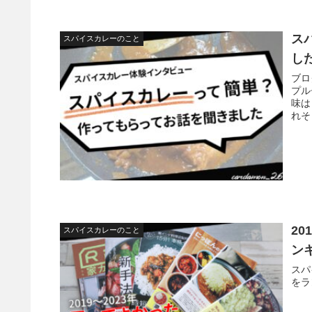
ス
スパイスカレーのこと
し
ブロ
プル
味は
れそ
20
スパイスカレーのこと
ン
スパ
をラ