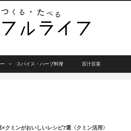
ー
スパイス・ハーブ料理
百汁百菜
菜×クミンがおいしいレシピ7選〈クミン活用〉