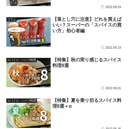
2022.09.29
【落とし穴に注意】どれを買えば
コラム
いい？スーパーの「スパイスの買
い方」初心者編
2022.09.23
【特集】秋の実り感じるスパイス
スパイス・ハーブ料理
料理8選
2022.09.01
【特集】夏を乗り切るスパイス料
スパイス・ハーブ料理
理8選＋α
2022.05.26