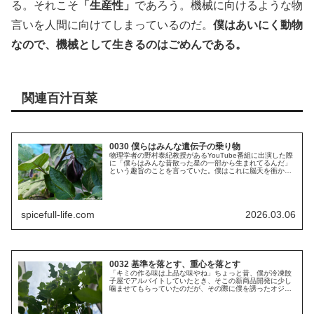
る。それこそ
「生産性」
であろう。機械に向けるような物
言いを人間に向けてしまっているのだ。
僕はあいにく動物
なので、機械として生きるのはごめんである。
関連百汁百菜
0030 僕らはみんな遺伝子の乗り物
物理学者の野村泰紀教授があるYouTube番組に出演した際
に「僕らはみんな昔散った星の一部から生まれてるんだ」
という趣旨のことを言っていた。僕はこれに脳天を衝かれ
た。ディレクターは「ロマンがありますね」なんて言って
いた。確かにロマンはある。...
spicefull-life.com
2026.03.06
0032 基準を落とす、重心を落とす
「キミの作る味は上品な味やね」ちょっと昔、僕が冷凍餃
子屋でアルバイトしていたとき、そこの新商品開発に少し
噛ませてもらっていたのだが、その際に僕を誘ったオジサ
ンから言われた言葉である。これはけっして褒め言葉では
ない。続く言葉は、「商品を買った...