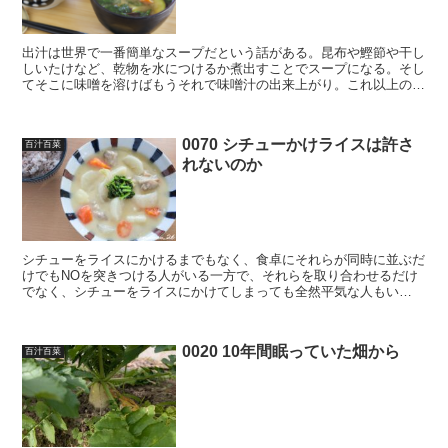
出汁は世界で一番簡単なスープだという話がある。昆布や鰹節や干し
しいたけなど、乾物を水につけるか煮出すことでスープになる。そし
てそこに味噌を溶けばもうそれで味噌汁の出来上がり。これ以上の作
為はいらない。 だが、世の中のスープを眺めてみれば、あ...
0070 シチューかけライスは許さ
百汁百菜
れないのか
シチューをライスにかけるまでもなく、食卓にそれらが同時に並ぶだ
けでもNOを突きつける人がいる一方で、それらを取り合わせるだけ
でなく、シチューをライスにかけてしまっても全然平気な人もい
る。 世間の皆が思っているよりはシチューかけライス、ないし...
0020 10年間眠っていた畑から
百汁百菜