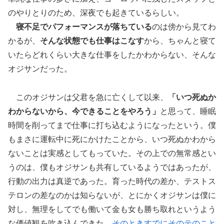
のやりとりのため、深夜でも起きているらしい。
寝不足でパフォーマンスが落ちている
のは傍から見てわ
かるが、
そんな状態でも仕事はこなす
から、ちゃんと寝て
いたらどれくらい大きな仕事をしたかわからない、そんな
オジサンだった。
このオジサンは父君を急に亡くして以来、
「いつ死ぬか
わからないから、今できることをやろう」
と思って、睡眠
時間を削ってまで仕事に打ち込むようになったという。僕
もまさに運転中に死にかけたことから、いつ死ぬかわから
ないことは実感としてもっていた。その上での無常感とい
うのは、僕もオジサンも共有しているようではあったが、
行動の出力は真逆であった。育った時代の差か、テストス
テロンの差なのかは知らないが、とにかくオジサンは僕に
対し、無理をしてでも働いて金も女も勝ち取れというよう
な価値観を吹き込んできた。
そのときすでにそのテのこと