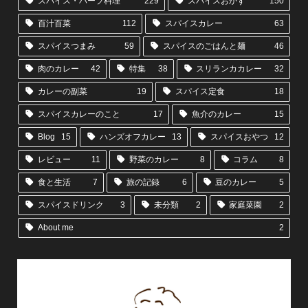
スパイス・ハーブ料理
229
スパイスおかず
150
百汁百菜
112
スパイスカレー
63
スパイスつまみ
59
スパイスのごはんと麺
46
肉のカレー
42
特集
38
スリランカカレー
32
カレーの副菜
19
スパイス定食
18
スパイスカレーのこと
17
魚介のカレー
15
Blog
15
ハンズオフカレー
13
スパイスおやつ
12
レビュー
11
野菜のカレー
8
コラム
8
食と生活
7
旅の記録
6
豆のカレー
5
スパイスドリンク
3
未分類
2
家庭菜園
2
About me
2