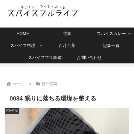
HOME
特集
スパイスカレー
スパイス料理
百汁百菜
記事一覧
スパイスフル図鑑
お問い合わせ
ホーム
百汁百菜
0034 眠りに落ちる環境を整える
百汁百菜