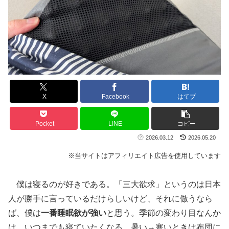
X
Facebook
はてブ
Pocket
LINE
コピー
2026.03.12
2026.05.20
※当サイトはアフィリエイト広告を使用しています
僕は寝るのが好きである。「三大欲求」というのは日本
人が勝手に言っているだけらしいけど、それに倣うなら
ば、僕は
一番睡眠欲が強い
と思う。季節の変わり目なんか
は、いつまでも寝ていたくなる。暑い→寒いときは布団に