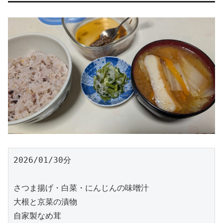
2026/01/30分
さつま揚げ・白菜・にんじんの味噌汁
大根と京菜の漬物
自家製なめ茸