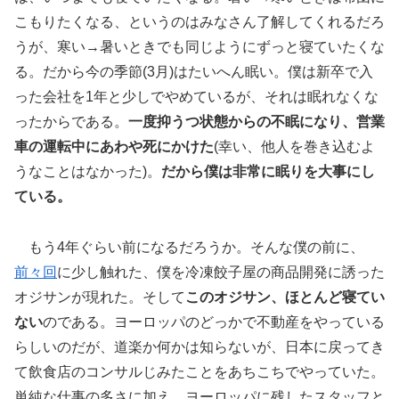
こもりたくなる、というのはみなさん了解してくれるだろ
うが、寒い→暑いときでも同じようにずっと寝ていたくな
る。だから今の季節(3月)はたいへん眠い。僕は新卒で入
った会社を1年と少しでやめているが、それは眠れなくな
ったからである。
一度抑うつ状態からの不眠になり、営業
車の運転中にあわや死にかけた
(幸い、他人を巻き込むよ
うなことはなかった)。
だから僕は非常に眠りを大事にし
ている。
もう4年ぐらい前になるだろうか。そんな僕の前に、
前々回
に少し触れた、僕を冷凍餃子屋の商品開発に誘った
オジサンが現れた。そして
このオジサン、ほとんど寝てい
ない
のである。ヨーロッパのどっかで不動産をやっている
らしいのだが、道楽か何かは知らないが、日本に戻ってき
て飲食店のコンサルじみたことをあちこちでやっていた。
単純な仕事の多さに加え、ヨーロッパに残したスタッフと