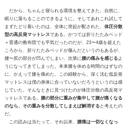
だから、ちゃんと寝られる環境を整えてきた。自然に、
眠りに落ちることのできるように。そしてあれこれ試して
まずたどり着いたのは、全体に突起が配された、
体圧分散
型の高反発マットレス
である。かつては折りたたみベッド
＋普通の敷布団でも平気だったのだが、23〜4歳を超えた
ころから、折りたたみベッドが傷んだというのもあるが、
腰〜尻の部分が凹んでしまい、次第に
腰の痛みを感じる
よ
うになってきてしまった。本来腰を休める時間のはずなの
に、かえって腰を痛めた。この経験から、深く沈む低反発
マットレスは僕の身体に合っていないだろうというのは感
じていた。そんなときに見つけたのが体圧分散の高反発マ
ットレスである。
腰の部分に重みが集中して腰が痛くなる
のなら、その重みを分散してしまえば解消する
と考えたの
だ。
この読みは当たって、それ以来、
腰痛は一切なくなっ