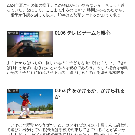
2024年夏ごろの畑の様子。この頃はやるかやらないか、ちょっと迷
っていた。なにしろ、ここまで来るのに車で1時間かかるのだから。
祖母が体調を崩して以来、10年ほど防草シートをかぶって眠って
いた畑を叩き起こしたのは、一昨年(2024年)の1...
0106 テレビゲームと親心
百汁百菜
よくわからないもの、怪しいものに子どもを近づけたくない、できれ
ば触れさせずにおきたいというのは親心であろう。うちの場合は母親
がその「子どもに触れさせるもの、遠ざけるもの」を決める権限を握
っていたわけであるが、母は良くも悪くも「自分自身」しか...
0063 声をかけるか、かけられる
百汁百菜
か
「いその〜野球やろうぜ〜」と、カツオはだいたい中島くんに誘われ
て遊びに出かけている(最近は学校で約束してきていることが多いか
もしれない)。花沢不動産の前を通りかかったら、中から花沢さんが