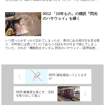
出てきてケーキでも食べないかと誘われ、カオリちゃん、早...
0012 「10年もの」の積読『閃光
百汁百菜
のハサウェイ』を繙く
いつ買ったかすっかり忘れてしまったが、奥付にある発行日を見る限
り、10年前には買っていたであろう小説を今の今まで積んでしまっ
ていた。それが『機動戦士ガンダム 閃光のハサウェイ』(富野由悠季
著 KADOKAWA 刊)である。おのれの怠惰ゆえ...
0033 減塩減塩いうとります
が
0035 解像度を落とす、法則
を取り出して遊ぶ