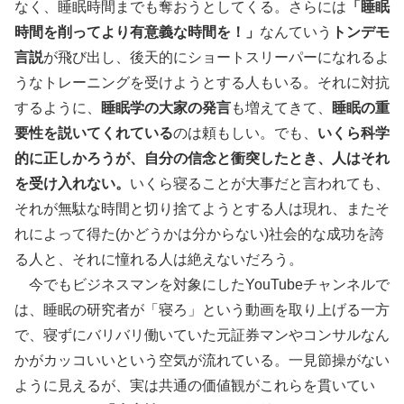
なく、睡眠時間までも奪おうとしてくる。さらには
「睡眠
時間を削ってより有意義な時間を！」
なんていう
トンデモ
言説
が飛び出し、後天的にショートスリーパーになれるよ
うなトレーニングを受けようとする人もいる。それに対抗
するように、
睡眠学の大家の発言
も増えてきて、
睡眠の重
要性を説いてくれている
のは頼もしい。でも、
いくら科学
的に正しかろうが、自分の信念と衝突したとき、人はそれ
を受け入れない。
いくら寝ることが大事だと言われても、
それが無駄な時間と切り捨てようとする人は現れ、またそ
れによって得た(かどうかは分からない)社会的な成功を誇
る人と、それに憧れる人は絶えないだろう。
今でもビジネスマンを対象にしたYouTubeチャンネルで
は、睡眠の研究者が「寝ろ」という動画を取り上げる一方
で、寝ずにバリバリ働いていた元証券マンやコンサルなん
かがカッコいいという空気が流れている。一見節操がない
ように見えるが、実は共通の価値観がこれらを貫いてい