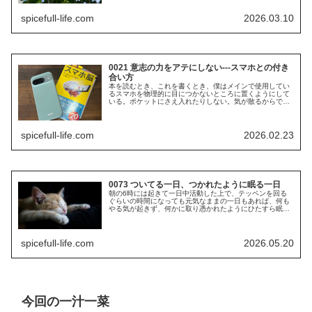
spicefull-life.com
2026.03.10
0021 意志の力をアテにしない---スマホとの付き
合い方
本を読むとき、これを書くとき、僕はメインで使用してい
るスマホを物理的に目につかないところに置くようにして
いる。ポケットにさえ入れたりしない。気が散るからであ
る。『スマホ脳』(アンデシュ・ハンセン 著 久山葉子 訳、
新潮新書)によれば、「スマ...
spicefull-life.com
2026.02.23
0073 ついてる一日、つかれたように眠る一日
朝の6時には起きて一日中活動した上で、テッペンを回る
ぐらいの時間になっても元気なままの一日もあれば、何も
やる気が起きず、何かに取り憑かれたようにひたすら眠る
一日もある。これらはたいていセットで、結構この日は頑
張ったな、という一日のあとには、...
spicefull-life.com
2026.05.20
今回の一汁一菜