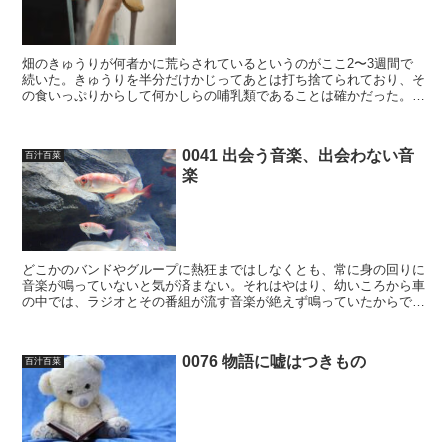
畑のきゅうりが何者かに荒らされているというのがここ2〜3週間で
続いた。きゅうりを半分だけかじってあとは打ち捨てられており、そ
の食いっぷりからして何かしらの哺乳類であることは確かだった。畑
のある町にはアライグマがよく出ると聞いており、もしうち...
0041 出会う音楽、出会わない音
百汁百菜
楽
どこかのバンドやグループに熱狂まではしなくとも、常に身の回りに
音楽が鳴っていないと気が済まない。それはやはり、幼いころから車
の中では、ラジオとその番組が流す音楽が絶えず鳴っていたからであ
ろう。車の中は無音でも大丈夫という人もいるらしいが、僕...
0076 物語に嘘はつきもの
百汁百菜