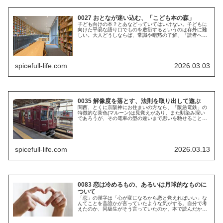
0027 おとなが迷い込む、「こども本の森」
子ども向けの本？とあなどっていてはいけない。子どもに
向けた平易な語り口でものを敷衍するというのは存外に難
しい。大人どうしならば、常識や暗黙の了解、「読者への
信頼」なんて言い訳も立つから、ジャーゴンを用いたり、
本当は細かいところまで知らないこ...
spicefull-life.com
2026.03.03
0035 解像度を落とす、法則を取り出して遊ぶ
関西、とくに京阪神にお住まいの方なら、「阪急電鉄」の
特徴的な茶色(マルーン)は見覚えがあり、また馴染み深い
であろうが、その電車の型の違いまで思いを馳せることは
なかなかないだろう。もう、あの色を見たら「＝阪急電
鉄」という図式が完成しており、細...
spicefull-life.com
2026.03.13
0083 恋は冷めるもの、あるいは月球的なものに
ついて
「恋」の漢字は「心が変になるから恋と覚えればいい」な
んてことを昔誰かが言っていたような気がする。自分で考
えたのか、同級生がそう言っていたのか、本で読んだか、
ネットで見たか、もはや定かではない。それはともかく、
恋は確かに心が変になっている状態...