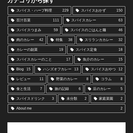
カテゴリから探す
スパイス・ハーブ料理
229
スパイスおかず
150
百汁百菜
111
スパイスカレー
63
スパイスつまみ
59
スパイスのごはんと麺
46
肉のカレー
42
特集
38
スリランカカレー
32
カレーの副菜
19
スパイス定食
18
スパイスカレーのこと
17
魚介のカレー
15
Blog
15
ハンズオフカレー
13
スパイスおやつ
12
レビュー
11
野菜のカレー
8
コラム
8
食と生活
7
旅の記録
6
豆のカレー
5
スパイスドリンク
3
未分類
2
家庭菜園
2
About me
2