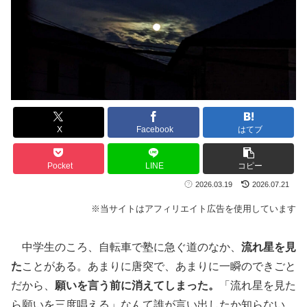
X
Facebook
はてブ
Pocket
LINE
コピー
2026.03.19
2026.07.21
※当サイトはアフィリエイト広告を使用しています
中学生のころ、自転車で塾に急ぐ道のなか、
流れ星を見
た
ことがある。あまりに唐突で、あまりに一瞬のできごと
だから、
願いを言う前に消えてしまった。
「流れ星を見た
ら願いを三度唱える」なんて誰が言い出したか知らない