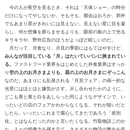
今の人が夜空を見るとき、それは「天体ショー」の時分
だけになってやしないか。そもそも、都会はおろか、郊外
でもあまり星がきれいには見えない。見えない星に目を凝
らし、何か想像を膨らませるよりも、眼前の板の上で光る
キラキラや、野外広告のほうがよっぽど眩しいのだ。
月だって、月食なり、月見の季節にはもてはやすけど、
みんなが注目している「月」はたいていパンに挟まれてい
る。
ファストフード業界をはじめとした外食業界はすっか
り
空の上のお月さまよりも、皿の上のお月さまにぞっこん
なのだ。あまりにも乱発される「月見フェア」の画一的な
光景にはほとほと嫌気がさす。示し合わせたかのように、
どこも青と黄と白をあしらった同じようなデザインで、い
ったいどの店のフェアかわからなくなる。それが狙いだと
したら、いったいこれまで腐心してきたであろう「差別
化」とはなんだったのかと言いたくなる。竹取物語このか
た、人々の想像力を掻き立て、さまざまな物語の舞台を提