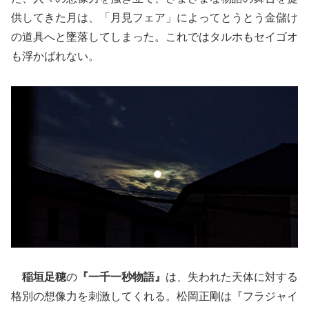
供してきた月は、「月見フェア」によってとうとう金儲け
の道具へと墜落してしまった。これではタルホもセイゴオ
も浮かばれない。
稲垣足穂
の
『一千一秒物語』
は、失われた天体に対する
格別の想像力を刺激してくれる。松岡正剛は『フラジャイ