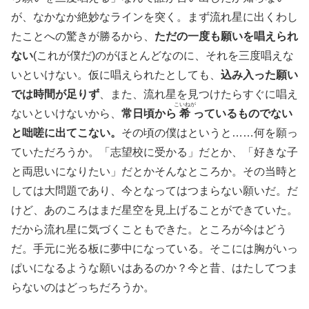
が、なかなか絶妙なラインを突く。まず流れ星に出くわし
たことへの驚きが勝るから、
ただの一度も願いを唱えられ
ない
(これが僕だ)のがほとんどなのに、それを三度唱えな
いといけない。仮に唱えられたとしても、
込み入った願い
では時間が足りず
、また、流れ星を見つけたらすぐに唱え
こいねが
ないといけないから、
常日頃から
希
っているものでない
と咄嗟に出てこない。
その頃の僕はというと……何を願っ
ていただろうか。「志望校に受かる」だとか、「好きな子
と両思いになりたい」だとかそんなところか。その当時と
しては大問題であり、今となってはつまらない願いだ。だ
けど、あのころはまだ星空を見上げることができていた。
だから流れ星に気づくこともできた。ところが今はどう
だ。手元に光る板に夢中になっている。そこには胸がいっ
ぱいになるような願いはあるのか？今と昔、はたしてつま
らないのはどっちだろうか。