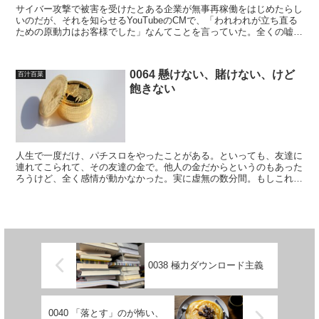
サイバー攻撃で被害を受けたとある企業が無事再稼働をはじめたらし
いのだが、それを知らせるYouTubeのCMで、「われわれが立ち直る
ための原動力はお客様でした」なんてことを言っていた。全くの嘘で
はないにせよ、よくもまあそんな作り話くさいことを...
0064 懸けない、賭けない、けど
百汁百菜
飽きない
人生で一度だけ、パチスロをやったことがある。といっても、友達に
連れてこられて、その友達の金で。他人の金だからというのもあった
ろうけど、全く感情が動かなかった。実に虚無の数分間。もしこれで
僕の脳からドーパミンが出ていたらどうなっていただろう。...
0038 極力ダウンロード主義
0040 「落とす」のが怖い、