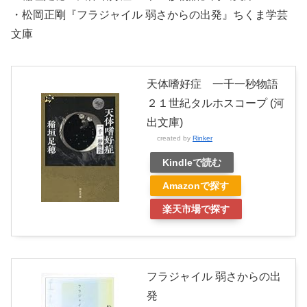
・松岡正剛『フラジャイル 弱さからの出発』ちくま学芸
文庫
天体嗜好症 一千一秒物語
２１世紀タルホスコープ (河
出文庫)
created by
Rinker
Kindleで読む
Amazonで探す
楽天市場で探す
フラジャイル 弱さからの出
発