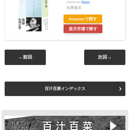
created by
Rinker
筑摩書房
Amazonで探す
楽天市場で探す
←前回
次回→
百汁百菜インデックス