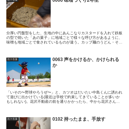
0006 味噌づくり2年生
分厚い円盤型をした、生地の中にあんこなりカスタードを入れて鉄板
の型で焼いた「あの菓子」に地域ごとで様々な呼び方があるように、
味噌も地域ごとで食されているものが違う。カップ麺のうどん・そば
の出汁のように関ヶ原で二つに分けるなんて到底できそうも...
0063 声をかけるか、かけられる
百汁百菜
か
「いその〜野球やろうぜ〜」と、カツオはだいたい中島くんに誘われ
て遊びに出かけている(最近は学校で約束してきていることが多いか
もしれない)。花沢不動産の前を通りかかったら、中から花沢さんが
出てきてケーキでも食べないかと誘われ、カオリちゃん、早...
0102 持ったまま、手放す
百汁百菜