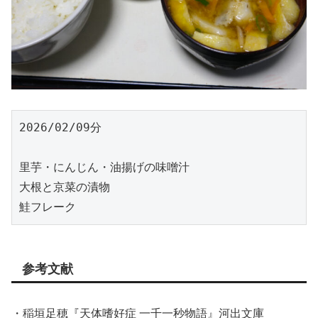
2026/02/09分
里芋・にんじん・油揚げの味噌汁
大根と京菜の漬物
鮭フレーク
参考文献
・稲垣足穂『天体嗜好症 一千一秒物語』河出文庫