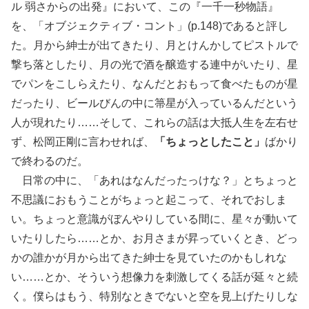
ル 弱さからの出発』において、この『一千一秒物語』
を、「オブジェクティブ・コント」(p.148)であると評し
た。月から紳士が出てきたり、月とけんかしてピストルで
撃ち落としたり、月の光で酒を醸造する連中がいたり、星
でパンをこしらえたり、なんだとおもって食べたものが星
だったり、ビールびんの中に箒星が入っているんだという
人が現れたり……そして、これらの話は大抵人生を左右せ
ず、松岡正剛に言わせれば、
「ちょっとしたこと」
ばかり
で終わるのだ。
日常の中に、「あれはなんだったっけな？」とちょっと
不思議におもうことがちょっと起こって、それでおしま
い。ちょっと意識がぼんやりしている間に、星々が動いて
いたりしたら……とか、お月さまが昇っていくとき、どっ
かの誰かが月から出てきた紳士を見ていたのかもしれな
い……とか、そういう想像力を刺激してくる話が延々と続
く。僕らはもう、特別なときでないと空を見上げたりしな