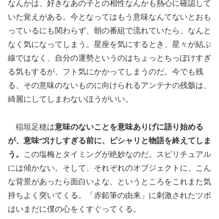
なんかは、好きなあの子との相性なんかも熱心に確認して
いた覚えがある。今となってはもう意味なんてないとおも
っているにも関わらず、朝の番組で流れていたら、なんと
なく気になってしまう。星座を気にするとき、星々が結ぶ
線ではなく、自分の運勢というのはちょっとちっぽけすぎ
る気もするが、フト気にかかってしまうのだ。今でも残
る、その意味のないものに向けられるアンテナの残骸は、
綺麗にしてしまわないほうがいい。
稲垣足穂は
意味のないことを意味ありげに語り始める
が、意味づけしすぎる前に、ピシャリと物語を終えてしま
う。
この塩梅とタイミングが絶妙なのだ。スピリチュアル
には傾かない。そして、それぞれのオブジェクトに、こん
な背景があったら面白いよな、というところをこれまた気
持ちよく突いてくる。「赤鉛筆の由来」に刺激されたツボ
はいまだに僕の心をくすぐってくる。