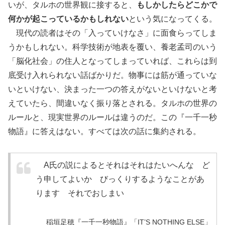
いが、タルホの世界観に接すると、
もしかしたらどこかで
何かが起こっているかもしれない
という気になってくる。
現代の読者はその「入っていけなさ」に面食らってしま
うかもしれない。科学技術が地表を覆い、養老孟司のいう
「脳化社会」の住人となってしまっていれば、これらは到
底受け入れられない話ばかりだ。物事には筋が通っていな
いといけない、決まった一つの答えがないといけないと考
えていたら、間違いなく振り落とされる。タルホの世界の
ルールと、現実世界のルールは違うのだ。この『一千一秒
物語』に答えはない。すべては次の話に集約される。
A氏の説によるとそれはそれはたいへんな ど
う申してよいか びっくりするようなことがあ
ります それでおしまい
稲垣足穂『一千一秒物語』「IT’S NOTHING ELSE」