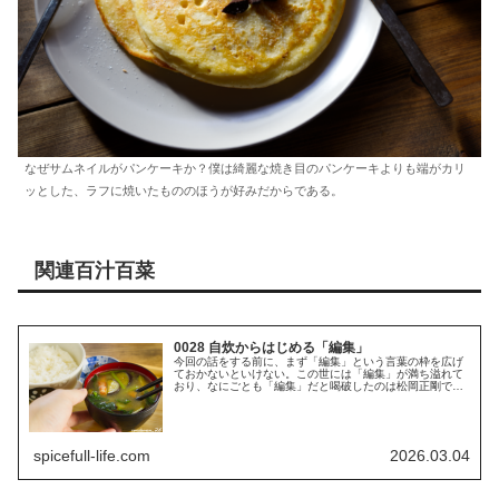
なぜサムネイルがパンケーキか？僕は綺麗な焼き目のパンケーキよりも端がカリ
ッとした、ラフに焼いたもののほうが好みだからである。
関連百汁百菜
0028 自炊からはじめる「編集」
今回の話をする前に、まず「編集」という言葉の枠を広げ
ておかないといけない。この世には「編集」が満ち溢れて
おり、なにごとも「編集」だと喝破したのは松岡正剛であ
った。 なにも「編集」の語がそのままあてられている動
画、画像、文章などの“編集行為”...
spicefull-life.com
2026.03.04