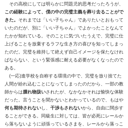
その高校にしては明らかに問題児的思考だったろうが、
この経験によって、僕の中の完璧主義を葬り去ることがで
きた。
それまでは「いい子ちゃん」でありたいとおもって
いたのだが、別に「いい子ちゃん」でよかったことなんて
たかが知れている。そのことに気づいたうえで、完璧に仕
上げることを放棄するラフな生き方の喜びを知ってしまっ
たのだ。完璧を維持して絶えず自己イメージを保たなけれ
ばならない、という緊張感に耐える必要がなくなったので
ある。
(一応)進学校を自称する環境の中で、完璧を放り捨てた
人間が紛れ込むことになってしまったのだから、一部の教
師からは
腫れ物扱い
されたが、なかなかそれは愉快な体験
だった。言うことを聞かないとわかっているので、もはや
何も期待されない
し、
干渉もされない
から、自由に闊歩す
ることができる。同級生に対しては、皆が必死にレールか
ら落ちないように頑張っているさまを、レールから落っこ