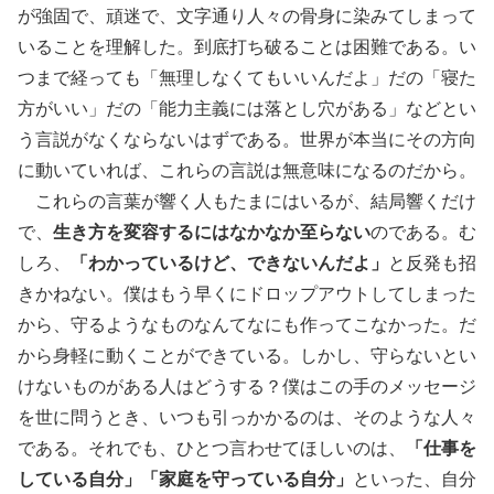
が強固で、頑迷で、文字通り人々の骨身に染みてしまって
いることを理解した。到底打ち破ることは困難である。い
つまで経っても「無理しなくてもいいんだよ」だの「寝た
方がいい」だの「能力主義には落とし穴がある」などとい
う言説がなくならないはずである。世界が本当にその方向
に動いていれば、これらの言説は無意味になるのだから。
これらの言葉が響く人もたまにはいるが、結局響くだけ
で、
生き方を変容するにはなかなか至らない
のである。む
しろ、
「わかっているけど、できないんだよ」
と反発も招
きかねない。僕はもう早くにドロップアウトしてしまった
から、守るようなものなんてなにも作ってこなかった。だ
から身軽に動くことができている。しかし、守らないとい
けないものがある人はどうする？僕はこの手のメッセージ
を世に問うとき、いつも引っかかるのは、そのような人々
である。それでも、ひとつ言わせてほしいのは、
「仕事を
している自分」「家庭を守っている自分」
といった、自分