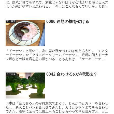
ば、腹八分目でも平気で、満腹じゃないほうが心地よいと感じる人の
ほうが続けやすいと思われる。「今日はこんなもんでいいか」と食事
にスパッとけじめをつけて、自分の時間を確保する。そのた...
0066 連想の橋を架ける
百汁百菜
「ドーナツ」と聞いて、次に思い浮かべるのは何だろうか。「ミスタ
ードーナツ」や「クリスピークリームドーナツ」、近所の個人ドーナ
ツ屋などの販売店を思い浮かべることもあれば、「ケーキドーナ
ツ」、「イーストドーナツ」「クルーラー」といったドーナツの...
0042 合わせるのが得意技？
百汁百菜
日本は「合わせる」のが得意技であろう。とんかつとカレーを合わせ
たし、あんことパンも合わせてみたし、カミとホトケまでをも合わせ
てきた。漢字に至っては唐土もろこしからやってきた読み方と、日本