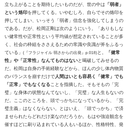
立ち上がることを期待したいものだが、世の中は
「弱者」
という烙印
を押してくる。いやむしろ、自らでその烙印を
押してしまい、いっそう「弱者」信念を強化してしまうの
である。だが、松岡正剛は次のようにいう。「ありもしな
い健常性や正常性という平均値が想定されていることが多
く、社会の枠組をささえるための常識や良識が斧をふるっ
ている」
と。
「健常
(『フラジャイル 弱さからの出発』p.018)
性」や「正常性」なんてものはない
と喝破してみせるの
だ。松岡は自身の手術経験などから、ほんの少し体内物質
のバランスを崩すだけで
人間はいとも容易く「健常」でも
「正常」でもなくなる
ことを指摘した。そもそもの「完
璧」な身体の状態なんてないし、「完璧」な人生もないの
だ。ここのところを、頭でっかちになっているから、「完
璧主義」はなくならない。とはいえ、「頭でっかち」で済
ませられたらどれだけ楽なのだろうか。もはや強迫観念を
催すほどに刷り込まれている人もいるほか、性格特性、発