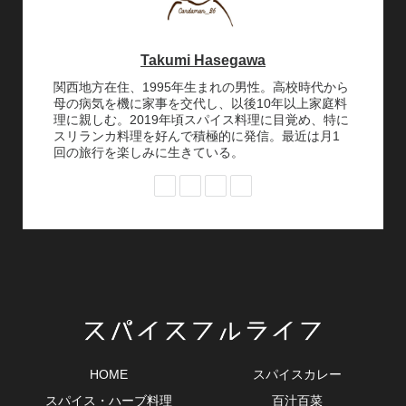
Takumi Hasegawa
関西地方在住、1995年生まれの男性。高校時代から
母の病気を機に家事を交代し、以後10年以上家庭料
理に親しむ。2019年頃スパイス料理に目覚め、特に
スリランカ料理を好んで積極的に発信。最近は月1
回の旅行を楽しみに生きている。
HOME
スパイスカレー
スパイス・ハーブ料理
百汁百菜