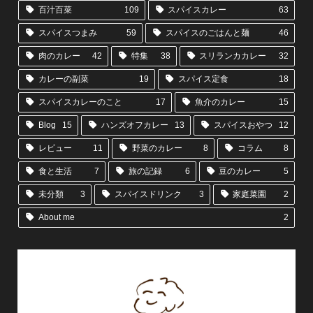
百汁百菜
109
スパイスカレー
63
スパイスつまみ
59
スパイスのごはんと麺
46
肉のカレー
42
特集
38
スリランカカレー
32
カレーの副菜
19
スパイス定食
18
スパイスカレーのこと
17
魚介のカレー
15
Blog
15
ハンズオフカレー
13
スパイスおやつ
12
レビュー
11
野菜のカレー
8
コラム
8
食と生活
7
旅の記録
6
豆のカレー
5
未分類
3
スパイスドリンク
3
家庭菜園
2
About me
2