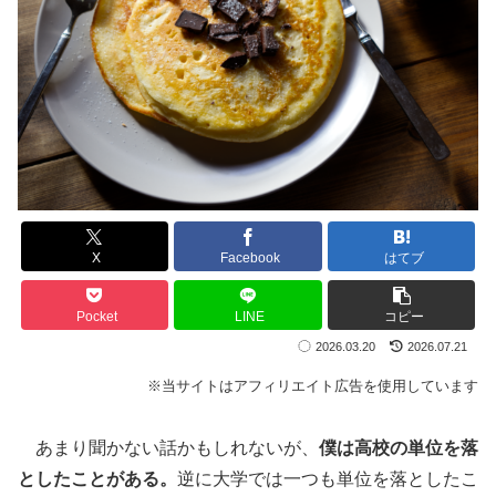
X
Facebook
はてブ
Pocket
LINE
コピー
2026.03.20
2026.07.21
※当サイトはアフィリエイト広告を使用しています
あまり聞かない話かもしれないが、
僕は高校の単位を落
としたことがある。
逆に大学では一つも単位を落としたこ