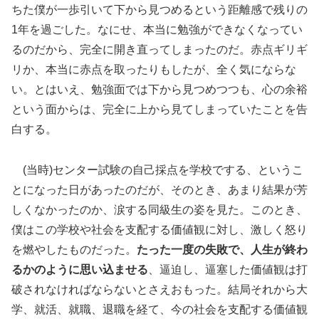
ちた僕が一歩引いて下から見つめるという距離感で残りの
1年を過ごした。なにせ、本当に勉強ができなくなってい
るのだから、完全に開き直ってしまったのだ。赤点ギリギ
リか、本当に赤点を取ったりもしたが、全く気にならな
い。とはいえ、勉強面では下から見つめつつも、心の余裕
という面からは、完全に上から見てしまっていたことを告
白する。
(当時)センター試験の自己採点を学校でする、というこ
とになった日があったのだが、そのとき、あまり結果が芳
しくなかったのか、涙する同級生の姿を見た。このとき、
僕はこの学校や社会を支配する価値観に対し、激しく怒り
を燃やしたものだった。
たった一度の失敗で、人生が終わ
るかのように思い込ませる
、逼迫し、逼塞した価値観は打
破されなければならないとさえおもった。結局それから大
学、就活、就職、退職を経て、今の社会を支配する価値観