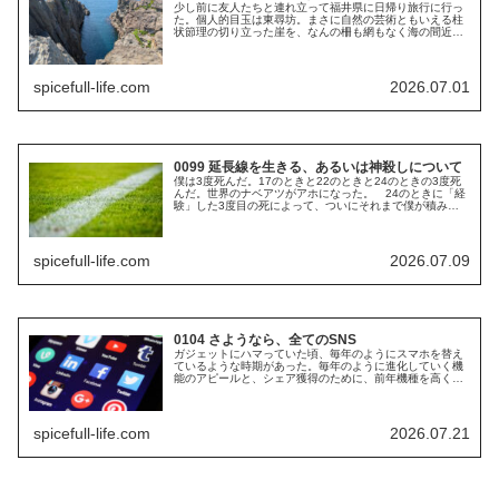
少し前に友人たちと連れ立って福井県に日帰り旅行に行っ
た。個人的目玉は東尋坊。まさに自然の芸術ともいえる柱
状節理の切り立った崖を、なんの柵も網もなく海の間近ま
で行って見られるとあっては、やはり期待せずにはいられ
なかった。いざ到着してみれば店も...
spicefull-life.com
2026.07.01
0099 延長線を生きる、あるいは神殺しについて
僕は3度死んだ。17のときと22のときと24のときの3度死
んだ。世界のナベアツがアホになった。 24のときに「経
験」した3度目の死によって、ついにそれまで僕が積み重
ねてきたものが根こそぎにされて、僕は一度更地になっ
た。それまでの僕にピリオド...
spicefull-life.com
2026.07.09
0104 さようなら、全てのSNS
ガジェットにハマっていた頃、毎年のようにスマホを替え
ているような時期があった。毎年のように進化していく機
能のアピールと、シェア獲得のために、前年機種を高く下
取りしてくれるキャンペーンが続いていたから、ついそれ
に乗っかって、どんどんスマホを新...
spicefull-life.com
2026.07.21