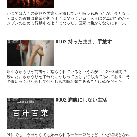
かつては人々の意欲を国家が刺激していた時期もあったが、今となっ
てはその役目は企業が担うようになっている。人々はクニのためから
ジブンのために行動するようになった。国家は曲がりなりにも、人々
を発奮させたことの責任はとろうとはしていたとおもう(実...
0102 持ったまま、手放す
百汁百菜
畑のきゅうりが何者かに荒らされているというのがここ2〜3週間で
続いた。きゅうりを半分だけかじってあとは打ち捨てられており、そ
の食いっぷりからして何かしらの哺乳類であることは確かだった。畑
のある町にはアライグマがよく出ると聞いており、もしうち...
0002 満腹にしない生活
百汁百菜
誰にでも、今日からでも始められる一汁一菜だけど、いざ継続となれ