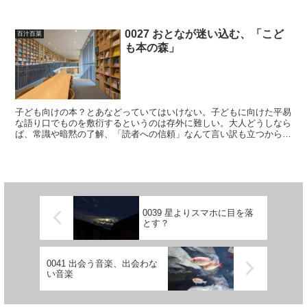
の読み方(訓読み)を合わせて使っていても平気なのである...
0027 おとなが迷い込む、「こど
百汁百菜
も本の森」
子ども向けの本？とあなどっていてはいけない。子どもに向けた平易
な語り口でものを敷衍するというのは存外に難しい。大人どうしなら
ば、常識や暗黙の了解、「読者への信頼」なんて言い訳も立つから、
ジャーゴンを用いたり、本当は細かいところまで知らないこ...
0039 星よりスマホに目を落
とす？
0041 出会う音楽、出会わな
い音楽