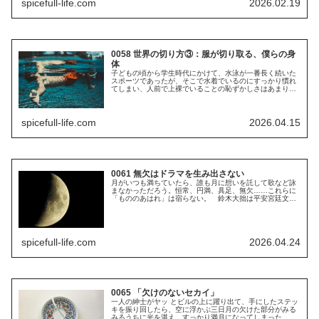
spicefull-life.com
2026.02.19
0058 世界の切り方③：服が切り取る、僕らの身
体
子どもの頃から学生時代にかけて、水泳が一番長く続いた
スポーツであったが、そこで水着でいるのにすっかり慣れ
てしまい、人前で上裸でいることの恥ずかしさはあまりな
い。太っていた時期はさすがに嫌だとおもっていたが、ま
た痩せたので、今でもたぶん平気だ...
spicefull-life.com
2026.04.15
0061 無欠はドラマを生み出さない
月がいつも満ちていたら、誰も月に想いを託して歌など詠
まなかっただろう。恒常、円満、具足、無欠……これらに
「もののあはれ」は宿らない。 鈴木大拙は平安宮廷文学
のこのようなところを、涙に濡れてばかりで骨がないと批
判した。鈴木は仏教者だからこそ、...
spicefull-life.com
2026.04.24
0065 「欠けのないセカイ」
一人の紳士がヤッ とビルの上に躍り出て、手にしたステッ
キを振り回したら、空に浮かぶ三日月の欠けた部分がみる
みるうちに光を湛え、すっかり満月になってしまった。そ