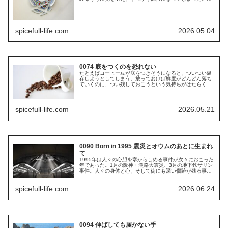
れからというもの、月はいつも同じ顔を僕らに見せるよう
になった。 欠けなくなったのは...
spicefull-life.com
2026.05.04
0074 底をつくのを恐れない
たとえばコーヒー豆が底をつきそうになると、ついつい温
存しようとしてしまう。放っておけば鮮度がどんどん落ち
ていくのに、つい残しておこうという気持ちがはたらく。
一人で消費するものに遠慮のカタマリなど無意味なのに、
キャニスターが空っぽになってしま...
spicefull-life.com
2026.05.21
0090 Born in 1995 震災とオウムのあとに生まれ
て
1995年は人々の心胆を寒からしめる事件が次々におこった
年であった。1月の阪神・淡路大震災、3月の地下鉄サリン
事件。人々の身体と心、そして街にも深い傷跡が残る事件
であった。 1995年は現代日本の重要な分岐点と目されて
いる年でもあり、皆が夢...
spicefull-life.com
2026.06.24
0094 伸ばしても届かない手