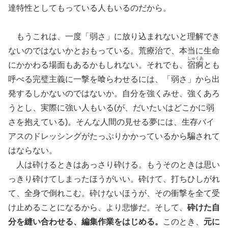
達特性としてもっている人もいるのだから。
もうこれは、一度「弱さ」に放り込まれないと理解でき
ないのではないかとおもっている。荒療治で、本当に生命
しゅくあ
にかかわる場面もあるかもしれない。それでも、
宿痾
とも
呼べる完璧主義に一撃を喰らわせるには、「弱さ」から出
発するしかないのではないか。自分を強くみせ、強くあろ
うとし、実際に強い人もいる(が、だいたいはどこかに弱
さを抱えている)。そんな人間の見せる夢には、生存バイ
アスのドレッシングがたっぷりかかっているから騙されて
はならない。
人は砕けるときはあっさり砕ける。もうそのときは思い
っきり砕けてしまったほうがいい。砕けて、打ちひしがれ
て、全身で倒れこむ。砕けないほうが、その衝撃を全て受
け止めることになるから、より悲惨だ。そして、
砕けた自
分を縫い合わせる、編集作業をはじめる。
このとき、
元に