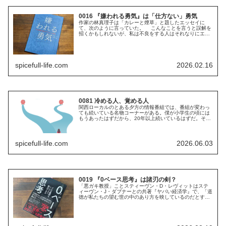
0016 『嫌われる勇気』は「仕方ない」勇気
作家の林真理子は「カレーと煙草」と題したエッセイに
て、次のように言っていた。 こんなことを言うと誤解を
招くかもしれないが、私は不良をする人はそれなりにエラ
いと思う。 世の中に逆らったり、いけないといわれると
いうことをするのは、かなり強い意...
spicefull-life.com
2026.02.16
0081 冷める人、覚める人
関西ローカルのとある夕方の情報番組では、番組が変わっ
ても続いている名物コーナーがある。僕が小学生の頃には
もうあったはずだから、20年以上続いているはずだ。その
コーナーはマイナーチェンジを続けていて、もはや原型は
とどめていないものの、一貫して...
spicefull-life.com
2026.06.03
0019 『0ベース思考』は諸刃の剣？
「悪ガキ教授」ことスティーヴン・D・レヴィットはステ
ィーヴン・J・ダブナーとの共著『ヤバい経済学』で、「道
徳が私たちの望む世の中のあり方を映しているのだとする
と、経済学が映しているのは世の中の実際のあり方だ」
(『ヤバい経済学 増補改訂版』p...