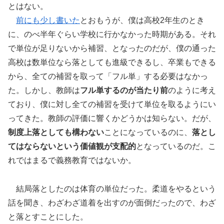
とはない。
前にも少し書いた
とおもうが、僕は高校2年生のとき
に、のべ半年ぐらい学校に行かなかった時期がある。それ
で単位が足りないから補習、となったのだが、僕の通った
高校は数単位なら落としても進級できるし、卒業もできる
から、全ての補習を取って「フル単」する必要はなかっ
た。しかし、教師は
フル単するのが当たり前
のように考え
ており、僕に対し全ての補習を受けて単位を取るようにい
ってきた。教師の評価に響くかどうかは知らない。だが、
制度上落としても構わない
ことになっているのに、
落とし
てはならないという価値観が支配的
となっているのだ。こ
れではまるで義務教育ではないか。
結局落としたのは体育の単位だった。柔道をやるという
話を聞き、わざわざ道着を出すのが面倒だったので、わざ
と落とすことにした。