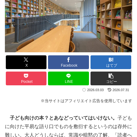
X
Facebook
はてブ
Pocket
LINE
コピー
2026.03.03
2026.07.31
※当サイトはアフィリエイト広告を使用しています
子ども向けの本？とあなどっていてはいけない。
子ども
に向けた平易な語り口でものを敷衍するというのは存外に
難しい。大人どうしならば、常識や暗黙の了解、「読者へ