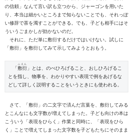
の信頼」なんて言い訳も立つから、ジャーゴンを用いた
り、本当は細かいところまで知らないことでも、それっぽ
い修辞で茶を濁すことができる。でも、子ども相手にはそ
ういうごまかしが効かないのだ。
それに、ただ単に敷衍するだけではいけない。試しに
「敷衍」を敷衍してみて示してみようとおもう。
ふえん
　「
敷衍
」とは、のべひろげること、おしひろげるこ
とを指し、物事を、わかりやすい表現で例をあげるな
どして詳しく説明することをいうときにも使われる。
さて、「敷衍」の二文字で済んだ言葉を、敷衍してみる
とこんなにも文字数が増えてしまった。子ども向けの本は
こういう「表現をひらく」作業と同時に、「表現をひら
く」ことで増えてしまった文字数を子どもたちにそのまま