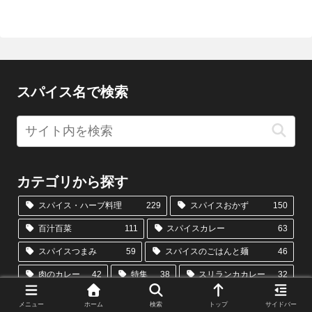
スパイス名で検索
カテゴリから探す
スパイス・ハーブ料理
229
スパイスおかず
150
百汁百菜
111
スパイスカレー
63
スパイスつまみ
59
スパイスのごはんと麺
46
肉のカレー
42
特集
38
スリランカカレー
32
カレーの副菜
19
スパイス定食
18
メニュー
ホーム
検索
トップ
サイドバー