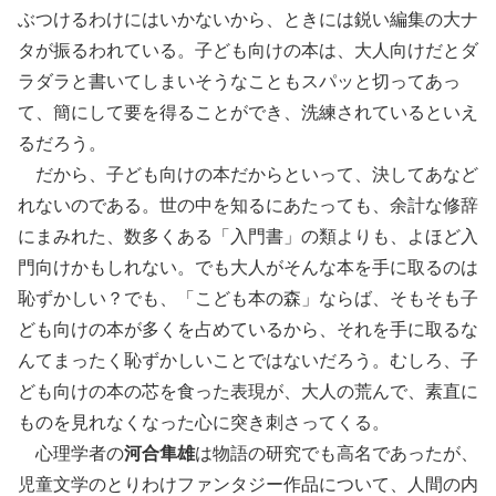
ぶつけるわけにはいかないから、ときには鋭い編集の大ナ
タが振るわれている。子ども向けの本は、大人向けだとダ
ラダラと書いてしまいそうなこともスパッと切ってあっ
て、簡にして要を得ることができ、洗練されているといえ
るだろう。
だから、子ども向けの本だからといって、決してあなど
れないのである。世の中を知るにあたっても、余計な修辞
にまみれた、数多くある「入門書」の類よりも、よほど入
門向けかもしれない。でも大人がそんな本を手に取るのは
恥ずかしい？でも、「こども本の森」ならば、そもそも子
ども向けの本が多くを占めているから、それを手に取るな
んてまったく恥ずかしいことではないだろう。むしろ、子
ども向けの本の芯を食った表現が、大人の荒んで、素直に
ものを見れなくなった心に突き刺さってくる。
心理学者の
河合隼雄
は物語の研究でも高名であったが、
児童文学のとりわけファンタジー作品について、人間の内