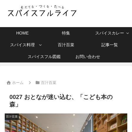
HOME
特集
スパイスカレー
スパイス料理
百汁百菜
記事一覧
スパイスフル図鑑
お問い合わせ
ホーム
百汁百菜
0027 おとなが迷い込む、「こども本の
森」
百汁百菜