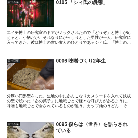
0105 「シィ氏の憂鬱」
百汁百菜
エイチ博士の研究室のドアがノックされたので「どうぞ」と博士が応
えると、小柄だが、それなりにがっしりとした男性が一人、研究室に
入ってきた。彼は博士の古い友人のひとりであるシィ氏。「博士のほ
うから急に話したくなったとは珍しいですね。昔はおれのほ...
0006 味噌づくり2年生
百汁百菜
分厚い円盤型をした、生地の中にあんこなりカスタードを入れて鉄板
の型で焼いた「あの菓子」に地域ごとで様々な呼び方があるように、
味噌も地域ごとで食されているものが違う。カップ麺のうどん・そば
の出汁のように関ヶ原で二つに分けるなんて到底できそうも...
0095 僕らは〈世界〉を語らされ
百汁百菜
ている