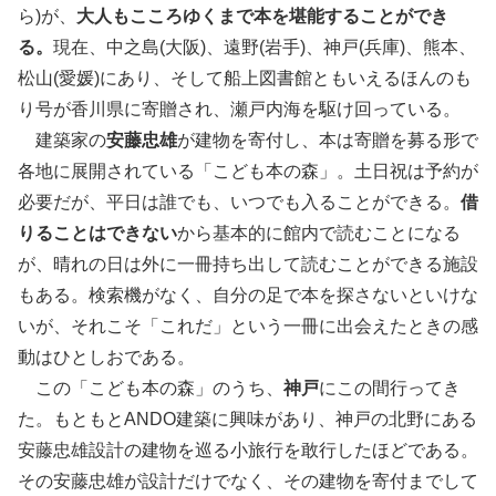
ら)が、
大人もこころゆくまで本を堪能することができ
る。
現在、中之島(大阪)、遠野(岩手)、神戸(兵庫)、熊本、
松山(愛媛)にあり、そして船上図書館ともいえるほんのも
り号が香川県に寄贈され、瀬戸内海を駆け回っている。
建築家の
安藤忠雄
が建物を寄付し、本は寄贈を募る形で
各地に展開されている「こども本の森」。土日祝は予約が
必要だが、平日は誰でも、いつでも入ることができる。
借
りることはできない
から基本的に館内で読むことになる
が、晴れの日は外に一冊持ち出して読むことができる施設
もある。検索機がなく、自分の足で本を探さないといけな
いが、それこそ「これだ」という一冊に出会えたときの感
動はひとしおである。
この「こども本の森」のうち、
神戸
にこの間行ってき
た。もともとANDO建築に興味があり、神戸の北野にある
安藤忠雄設計の建物を巡る小旅行を敢行したほどである。
その安藤忠雄が設計だけでなく、その建物を寄付までして