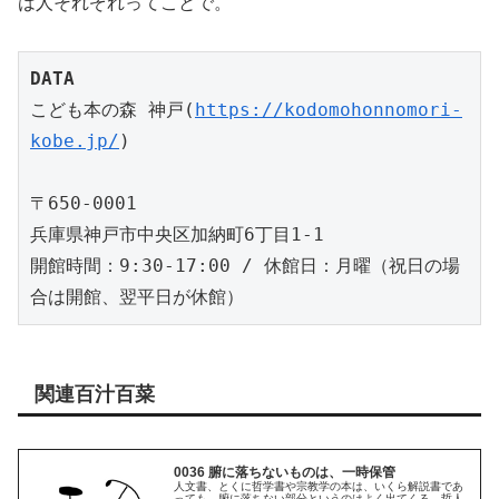
は人それぞれってことで。
DATA
こども本の森 神戸(
https://kodomohonnomori-
kobe.jp/
)
〒650-0001
兵庫県神戸市中央区加納町6丁目1-1
開館時間：9:30-17:00 / 休館日：月曜（祝日の場
合は開館、翌平日が休館）
関連百汁百菜
0036 腑に落ちないものは、一時保管
人文書、とくに哲学書や宗教学の本は、いくら解説書であ
っても、腑に落ちない部分というのはよく出てくる。哲人