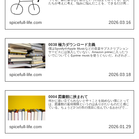
たちが考えに考え、悩みに悩んだことを、できるだけ周り
に伝わるような言葉を選び、しかしときには迂回し、文字
通り魂を削りながら刻んだものなの...
spicefull-life.com
2026.03.16
0038 極力ダウンロード主義
僕はSpotifyやApple Musicなどの音楽サブスクリプション
サービスには加入していない。Amazon primeに入ったつ
いでについてくるprime musicを使うぐらいだ。わざわざ音
楽を聴くためにサブスクをしない。そのかわり、...
spicefull-life.com
2026.03.18
0004 図書館に挟まれて
何かに追い立てられないと中々ことを始めない僕にとって
は、図書館の返却期限というのはありがたいものだと感じ
ている。ちょうど2つの市の境目に住んでいるおかげで双
方の市の図書館に近く、またどちらからも本を借りられる
から読みたい本が尽きなくて嬉しい...
spicefull-life.com
2026.01.29