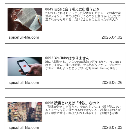
0049 自分に合う考えに出遇うとき
たいていそれはちょっとした記述から始まる。その本や論
述のメインテーマではないところで少し触れられただけに
過ぎなかったりする。だけどふと目に止まったその人の
名、本の名、思想の切れ端……そんなところから自分に合
う考えをもった哲学者、詩人、小説家...
spicefull-life.com
2026.04.02
0092 YouTubeはやりません
誰にも期待されていないのは承知で言うけれど、YouTube
はやりません。理由は簡単。やる気がないから。ブロガー
がスケールしようと思うとやっぱりYouTubeへと移行して
いくのがお決まりなのだろうけど、僕はスケールしようと
おもっていないので、...
spicefull-life.com
2026.06.26
0096 読書といえば「小説」なの？
「読書が好き」と言うと、やはり世の人は小説を読んでい
るイメージを思い浮かべるのではないか。読書好きの人が
読了報告に挙げる本はたいてい小説だし、読書好きが本棚
を公開しているのを見ると、やはり小説が多く並んでいる
ように見受けられる。人文書、哲学...
spicefull-life.com
2026.07.03