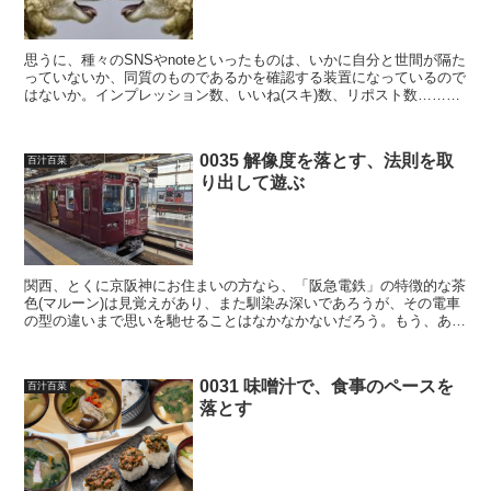
思うに、種々のSNSやnoteといったものは、いかに自分と世間が隔た
っていないか、同質のものであるかを確認する装置になっているので
はないか。インプレッション数、いいね(スキ)数、リポスト数……あ
らゆる指標が可視化されて、「あなたの意見は世間...
0035 解像度を落とす、法則を取
百汁百菜
り出して遊ぶ
関西、とくに京阪神にお住まいの方なら、「阪急電鉄」の特徴的な茶
色(マルーン)は見覚えがあり、また馴染み深いであろうが、その電車
の型の違いまで思いを馳せることはなかなかないだろう。もう、あの
色を見たら「＝阪急電鉄」という図式が完成しており、細...
0031 味噌汁で、食事のペースを
百汁百菜
落とす