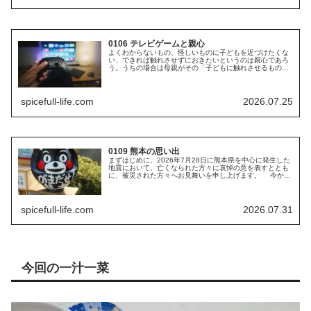
0106 テレビゲームと親心
よくわからないもの、怪しいものに子どもを近づけたくな
い、できれば触れさせずにおきたいというのは親心であろ
う。うちの場合は母親がその「子どもに触れさせるもの、
遠ざけるもの」を決める権限を握っていたわけであるが、
母は良くも悪くも「自分自身」しか...
spicefull-life.com
2026.07.25
0109 熊本の思い出
まずはじめに、2026年7月28日に熊本県を中心に発生した
地震において、亡くなられた方々に哀悼の意を表すととも
に、被災された方々へお見舞いを申し上げます。 今から
約8年半前(2018年の2月下旬)、大学四年の冬は色々と立て
込んでいて友人た...
spicefull-life.com
2026.07.31
今回の一汁一菜