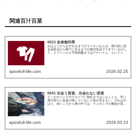
関連百汁百菜
0023 全身無印男
おはようからおやすみまでがライオンならば、僕の顔に塗
る化粧水から靴下に至るまでが無印良品でできている(そし
て、スプーンから宇宙戦艦まではアナハイム・エレクトロ
ニクスである)。かつては全身ユニクロ男であったが、今は
全身無印男に切り替わった。ユ...
spicefull-life.com
2026.02.25
0041 出会う音楽、出会わない音楽
どこかのバンドやグループに熱狂まではしなくとも、常に
身の回りに音楽が鳴っていないと気が済まない。それはや
はり、幼いころから車の中では、ラジオとその番組が流す
音楽が絶えず鳴っていたからであろう。車の中は無音でも
大丈夫という人もいるらしいが、僕...
spicefull-life.com
2026.03.23