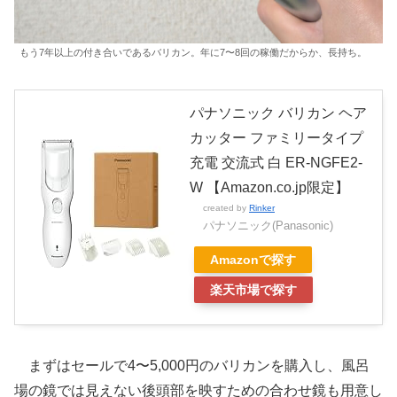
もう7年以上の付き合いであるバリカン。年に7〜8回の稼働だからか、長持ち。
パナソニック バリカン ヘア
カッター ファミリータイプ
充電 交流式 白 ER-NGFE2-
W 【Amazon.co.jp限定】
created by
Rinker
パナソニック(Panasonic)
Amazonで探す
楽天市場で探す
まずはセールで4〜5,000円のバリカンを購入し、風呂
場の鏡では見えない後頭部を映すための合わせ鏡も用意し