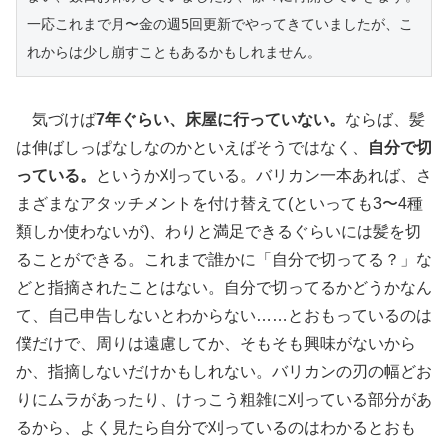
一応これまで月〜金の週5回更新でやってきていましたが、こ
れからは少し崩すこともあるかもしれません。
気づけば
7年ぐらい、床屋に行っていない。
ならば、髪
は伸ばしっぱなしなのかといえばそうではなく、
自分で切
っている。
というか刈っている。バリカン一本あれば、さ
まざまなアタッチメントを付け替えて(といっても3〜4種
類しか使わないが)、わりと満足できるぐらいには髪を切
ることができる。これまで誰かに「自分で切ってる？」な
どと指摘されたことはない。自分で切ってるかどうかなん
て、自己申告しないとわからない……とおもっているのは
僕だけで、周りは遠慮してか、そもそも興味がないから
か、指摘しないだけかもしれない。バリカンの刃の幅どお
りにムラがあったり、けっこう粗雑に刈っている部分があ
るから、よく見たら自分で刈っているのはわかるとおも