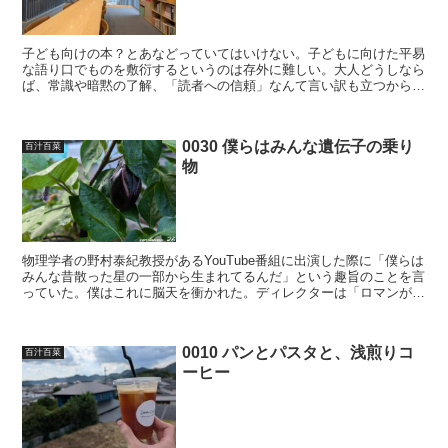
子ども向けの本？とあなどっていてはいけない。子どもに向けた平易
な語り口でものを敷衍するというのは存外に難しい。大人どうしなら
ば、常識や暗黙の了解、「読者への信頼」なんて言い訳も立つから、
ジャーゴンを用いたり、本当は細かいところまで知らないこ...
0030 僕らはみんな遺伝子の乗り
百汁百菜
物
物理学者の野村泰紀教授があるYouTube番組に出演した際に「僕らは
みんな昔散った星の一部から生まれてるんだ」という趣旨のことを言
っていた。僕はこれに脳天を衝かれた。ディレクターは「ロマンがあ
りますね」なんて言っていた。確かにロマンはある。...
0010 パンとパスタと、浅煎りコ
百汁百菜
ーヒー