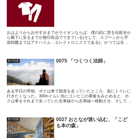
おはようからおやすみまでがライオンならば、僕の顔に塗る化粧水か
ら靴下に至るまでが無印良品でできている(そして、スプーンから宇
宙戦艦まではアナハイム・エレクトロニクスである)。かつては全身
ユニクロ男であったが、今は全身無印男に切り替わった。ユ...
0075 「つくつく法師」
百汁百菜
ある平日の早朝、ボクは車で国道を走っていたところ、急にトイレに
行きたくなった。300mぐらい先にコンビニの看板をみとめると、ボ
クは車をそれまで走っていた右車線から左車線へ移動させ、そして道
路沿いのコンビニの駐車場へと車を入れた。 さて、用を...
0027 おとなが迷い込む、「こど
百汁百菜
も本の森」