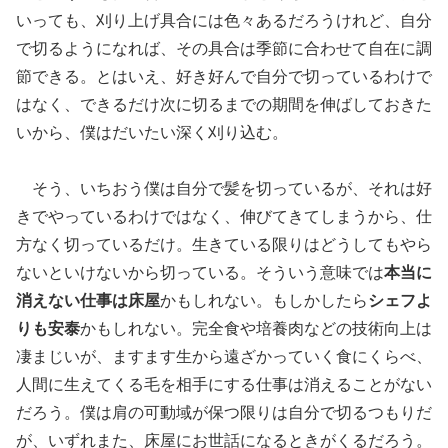
いっても、刈り上げ具合には色々あるだろうけれど、自分
で切るようになれば、その具合は季節に合わせて自在に調
節できる。とはいえ、好き好んで自分で切っているわけで
はなく、できるだけ次に切るまでの期間を伸ばしておきた
いから、僕はだいたい深く刈り込む。
そう、いちおう僕は自分で髪を切っているが、それは好
きでやっているわけではなく、伸びてきてしまうから、仕
方なく切っているだけ。生きている限りはどうしてもやら
ないといけないから切っている。そういう意味では
本当に
消えない仕事は床屋
かもしれない。もしかしたら
シェフよ
りも安泰
かもしれない。完全食や培養肉などの技術向上は
凄まじいが、ますます生から遠ざかっていく食にくらべ、
人間に生えてくる毛を相手にする仕事は消えることがない
だろう。僕は肩の可動域が保つ限りは自分で切るつもりだ
が、いずれまた、床屋にお世話になるときがくるだろう。