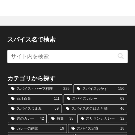
スパイス名で検索
カテゴリから探す
スパイス・ハーブ料理
229
スパイスおかず
150
百汁百菜
111
スパイスカレー
63
スパイスつまみ
59
スパイスのごはんと麺
46
肉のカレー
42
特集
38
スリランカカレー
32
カレーの副菜
19
スパイス定食
18