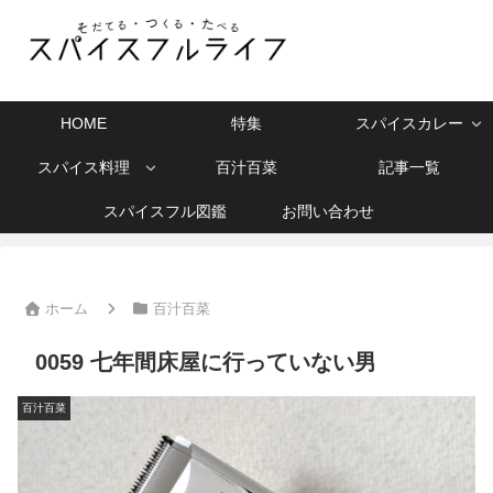
HOME
特集
スパイスカレー
スパイス料理
百汁百菜
記事一覧
スパイスフル図鑑
お問い合わせ
ホーム
百汁百菜
0059 七年間床屋に行っていない男
百汁百菜