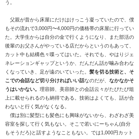
う。
父親が昔から床屋にだけはけっこう凝っていたので、僕
もその流れで3,000円〜4,000円の価格帯の床屋に行ってい
た。大学生からは自分の金で行くようになり、また部活の
後輩のお父さんがやっている店だからというのもあって、
カット中も結構色々喋ってはいた。それでも、やはりジェ
ネレーションギャップというか、だんだん話が噛み合わな
くなっていき、足が遠のいていった。
髪を切る技術と、そ
こでの会話など切り分ければいい話
なのだが、
なかなかそ
うはいかない。
理容師、美容師との会話云々がたびたび俎
上に載せられるのも納得である。技術はよくても、話が合
わないと行く気がなくなる。
僕は別に髪型にも髪色にも興味がないから、わざわざ美
容室を探して行く気もない。そこで若いにーちゃん(自分
もそうだろ)と話すようなこともない。では1,000円カット