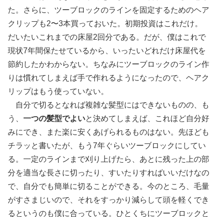
た。さらに、ツーブロックのラインを固定するためのヘア
クリップも2〜3本買っておいた。初期投資はこれだけ。
だいたいこれまでの床屋2回分である。だが、僕はこれで
現状7年間保たせているから、いったいどれだけ床屋代を
節約したかわからない。ちなみにツーブロックのライン作
りは慣れてしまえば手で作れるようになったので、ヘアク
リップはもう使っていない。
自分で切るとなれば複雑な髪型にはできないものの、も
う、
一つの髪型でよい
と決めてしまえば、これほど自分好
みにでき、また楽に安くあげられるものはない。先ほども
チラッと書いたが、もう7年ぐらいツーブロックにしてい
る。一定のラインまで刈り上げたら、あとに残った上の部
分を適当な長さに切ったり、すいたりすればいいだけなの
で、自分でも簡単に切ることができる。今のところ、毛量
がすさまじいので、それをすっかり減らして頭を軽くでき
るというのも僕に合っている。ひとくちにツーブロックと