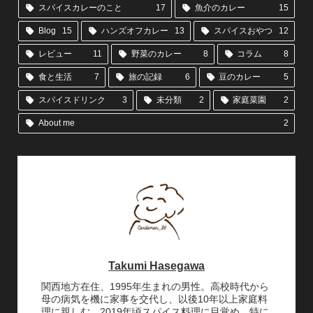
スパイスカレーのこと
17
魚介のカレー
15
Blog
15
ハンズオフカレー
13
スパイスおやつ
12
レビュー
11
野菜のカレー
8
コラム
8
食と生活
7
旅の記録
6
豆のカレー
5
スパイスドリンク
3
未分類
2
家庭菜園
2
About me
2
Takumi Hasegawa
関西地方在住、1995年生まれの男性。高校時代から
母の病気を機に家事を交代し、以後10年以上家庭料
理に親しむ。2019年頃スパイス料理に目覚め、特に