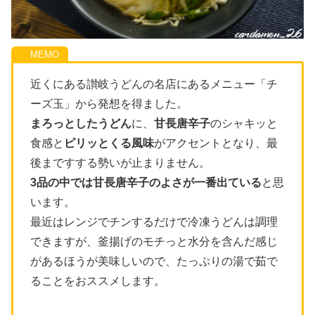
近くにある讃岐うどんの名店にあるメニュー「チ
ーズ玉」から発想を得ました。
まろっとしたうどん
に、
甘長唐辛子
のシャキッと
食感と
ピリッとくる風味
がアクセントとなり、最
後まですする勢いが止まりません。
3品の中では甘長唐辛子のよさが一番出ている
と思
います。
最近はレンジでチンするだけで冷凍うどんは調理
できますが、釜揚げのモチっと水分を含んだ感じ
があるほうが美味しいので、たっぷりの湯で茹で
ることをおススメします。