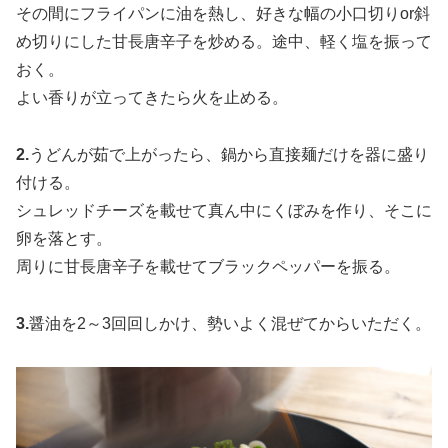
その間にフライパンに油を熱し、好きな幅の小口切りor斜
め切りにした甘長唐辛子を炒める。途中、軽く塩を振って
おく。
よい香りが立ってきたら火を止める。
2.
うどんが茹で上がったら、鍋から直接麺だけを器に盛り
付ける。
シュレッドチーズを載せて真ん中にくぼみを作り、そこに
卵を落とす。
周りに甘長唐辛子を載せてブラックペッパーを振る。
3.
醤油を2～3回回しかけ、勢いよく混ぜてからいただく。