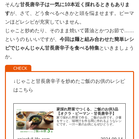
そんな
甘長唐辛子は一気に10本近く採れるときもありま
す
が、さて、どう食べるべきかと頭を悩ませます。ピーマ
ンほどレシピが充実していません。
じゃこと炒めたり、そのまま焼いて醤油とかつお節で……
というのもいいですが、
今回は麺と組み合わせた簡単レシ
ピでじゃんじゃん甘長唐辛子を食べる特集
といきましょう
か。
↓じゃこと甘長唐辛子を炒めたご飯のお供のレシピ
はこちら
家採れ野菜でつくる、ご飯のお供3品
【オクラ・ピーマン・甘長唐辛子】
家で採れた野菜で作る、ご飯のお供です。少量
をサッと、味噌汁を作る間に作れるようなレシ
ピです。一汁一菜のお供にもぜひどうぞ。