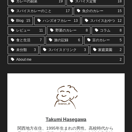
カレーの副菜
19
スパイス定食
18
スパイスカレーのこと
17
魚介のカレー
15
Blog
15
ハンズオフカレー
13
スパイスおやつ
12
レビュー
11
野菜のカレー
8
コラム
8
食と生活
7
旅の記録
6
豆のカレー
5
未分類
3
スパイスドリンク
3
家庭菜園
2
About me
2
Takumi Hasegawa
関西地方在住、1995年生まれの男性。高校時代から