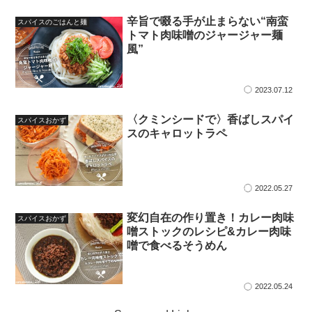
辛旨で啜る手が止まらない“南蛮
スパイスのごはんと麺
トマト肉味噌のジャージャー麺
風”
2023.07.12
〈クミンシードで〉香ばしスパイ
スパイスおかず
スのキャロットラペ
2022.05.27
変幻自在の作り置き！カレー肉味
スパイスおかず
噌ストックのレシピ&カレー肉味
噌で食べるそうめん
2022.05.24