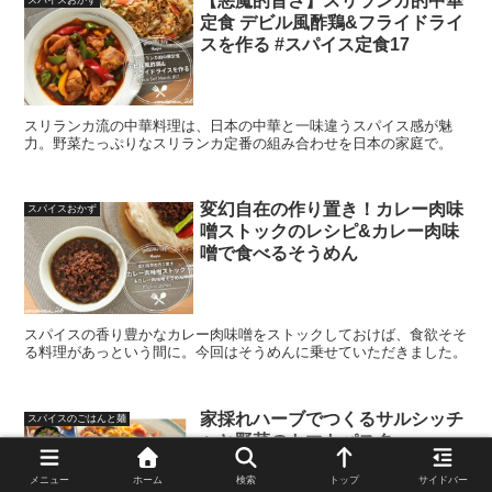
【悪魔的旨さ】スリランカ的中華
定食 デビル風酢鶏&フライドライ
スを作る #スパイス定食17
スリランカ流の中華料理は、日本の中華と一味違うスパイス感が魅
力。野菜たっぷりなスリランカ定番の組み合わせを日本の家庭で。
変幻自在の作り置き！カレー肉味
スパイスおかず
噌ストックのレシピ&カレー肉味
噌で食べるそうめん
スパイスの香り豊かなカレー肉味噌をストックしておけば、食欲そそ
る料理があっという間に。今回はそうめんに乗せていただきました。
家採れハーブでつくるサルシッチ
スパイスのごはんと麺
ャと野菜のトマトパスタ
メニュー
ホーム
検索
トップ
サイドバー