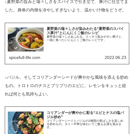
↓夏野菜の旨みと瑞々しさをスパイスで引き立て、豚汁に仕立てま
した。身体の内側を冷やしすぎないよう、温かい汁物をどうぞ。
夏野菜の瑞々しさが染みわたる“夏野菜のスパイ
ス豚汁”とにんにくご飯のレシピ
夏野菜の瑞々しさあふれる、スッキリ飲みやすい豚汁と、
一緒に食べたいにんにくご飯のレシピです。
spicefull-life.com
2022.06.23
↓バジル、そしてコリアンダーシードが爽やかな風味を添える炒め
もの。トロトロのナスとプリプリのエビに、レモンをキュッと絞
れば何とも気持ちよい。
コリアンダーが爽やかに彩る“エビとナスの塩バ
ジル炒め”
コリアンダーシードとバジルの2種類の香ばしさを楽しめ
る炒めもの。タイ＋中華な味わいでご飯もお酒も進みま
す。