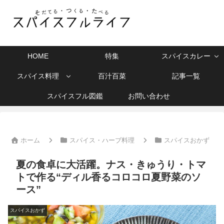
HOME
特集
スパイスカレー
スパイス料理
百汁百菜
記事一覧
スパイスフル図鑑
お問い合わせ
ホーム
スパイス・ハーブ料理
スパイスおかず
夏の食卓に大活躍。ナス・きゅうり・トマ
トで作る“ディル香るコロコロ夏野菜のソ
ース”
スパイスおかず