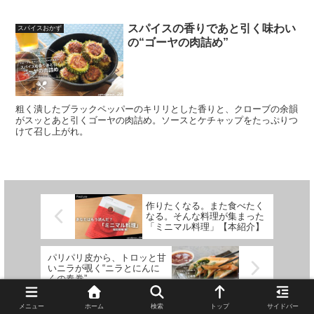
スパイスの香りであと引く味わい
スパイスおかず
の“ゴーヤの肉詰め”
粗く潰したブラックペッパーのキリリとした香りと、クローブの余韻
がスッとあと引くゴーヤの肉詰め。ソースとケチャップをたっぷりつ
けて召し上がれ。
作りたくなる。また食べたく
なる。そんな料理が集まった
「ミニマル料理」【本紹介】
パリパリ皮から、トロッと甘
いニラが覗く“ニラとにんに
くの春巻”
メニュー
ホーム
検索
トップ
サイドバー