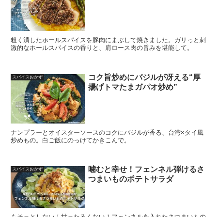
粗く潰したホールスパイスを豚肉にまぶして焼きました。ガリっと刺
激的なホールスパイスの香りと、肩ロース肉の旨みを堪能して。
コク旨炒めにバジルが冴える“厚
スパイスおかず
揚げトマたまガパオ炒め”
ナンプラーとオイスターソースのコクにバジルが香る、台湾×タイ風
炒めもの。白ご飯にのっけてかきこんで。
噛むと幸せ！フェンネル弾けるさ
スパイスおかず
つまいものポテトサラダ
もそっとしない！甘ったるくない！フェンネルを入れたさつまいもの