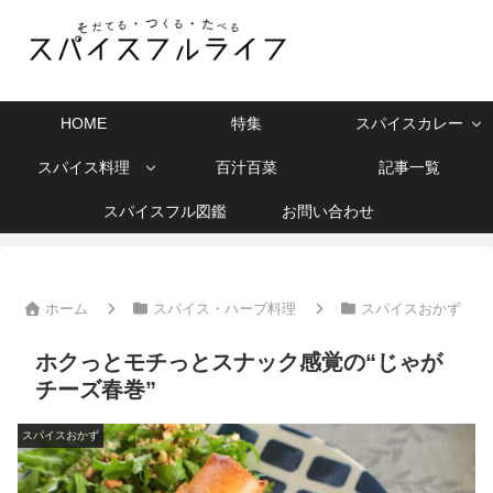
HOME
特集
スパイスカレー
スパイス料理
百汁百菜
記事一覧
スパイスフル図鑑
お問い合わせ
ホーム
スパイス・ハーブ料理
スパイスおかず
ホクっとモチっとスナック感覚の“じゃが
チーズ春巻”
スパイスおかず