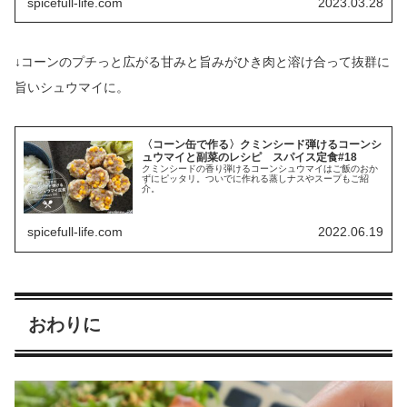
spicefull-life.com
2023.03.28
↓コーンのプチっと広がる甘みと旨みがひき肉と溶け合って抜群に
旨いシュウマイに。
〈コーン缶で作る〉クミンシード弾けるコーンシ
ュウマイと副菜のレシピ スパイス定食#18
クミンシードの香り弾けるコーンシュウマイはご飯のおか
ずにピッタリ。ついでに作れる蒸しナスやスープもご紹
介。
spicefull-life.com
2022.06.19
おわりに