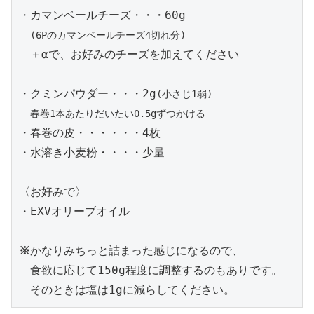
・カマンベールチーズ・・・60g

(6Pのカマンベールチーズ4切れ分)
　＋αで、お好みのチーズを加えてください

・クミンパウダー・・・2g
(小さじ1弱)
春巻1本あたりだいたい0.5gずつかける
・春巻の皮・・・・・・4枚

・水溶き小麦粉・・・・少量

〈お好みで〉

・EXVオリーブオイル

※
かなりみちっと詰まった感じになるので、

　食欲に応じて150g程度に調整するのもありです。

　そのときは塩は1gに減らしてください。