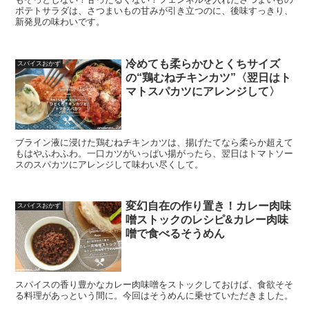
ポテトサラダは、さつまいもの甘みが引き立つのに、後味すっきり、
新発見の味わいです。
冷めても柔らかひとくちサイズ
スパイスおかず
の“鶏むねチキンカツ”〈翌日はト
マトスパカツにアレンジして〉
ブライン液に浸けた鶏むねチキンカツは、揚げたてなら柔らか超えて
もはやふわふわ。一口カツがいっぱい揚がったら、翌日はトマトソー
スのスパカツにアレンジして味わい尽くして。
変幻自在の作り置き！カレー肉味
スパイスおかず
噌ストックのレシピ&カレー肉味
噌で食べるそうめん
スパイスの香り豊かなカレー肉味噌をストックしておけば、食欲そそ
る料理があっという間に。今回はそうめんに乗せていただきました。