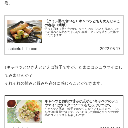
巻。
〈クミン酢で食べる〉キャベツとちりめんじゃこ
の春巻〈簡単〉
切って和えて巻くだけの、キャベツの甘みとちりめんじゃ
この旨みと塩気がたまらない春巻。クミンを溶かした酢で
いただきます。
spicefull-life.com
2022.05.17
↓キャベツとひき肉といえば餃子ですが、たまにはシュウマイにし
てみませんか？
それぞれの甘みと旨みを存分に感じることができます。
キャベツとお肉の甘みが広がる“キャベツのシュ
ウマイ”はウスターソースをたっぷりつけて
キャベツと豚肉、餃子ではなくシュウマイにすると、甘み
を存分に堪能できます。みっちりした肉感とキャベツの食
感のコントラストも楽しいです。