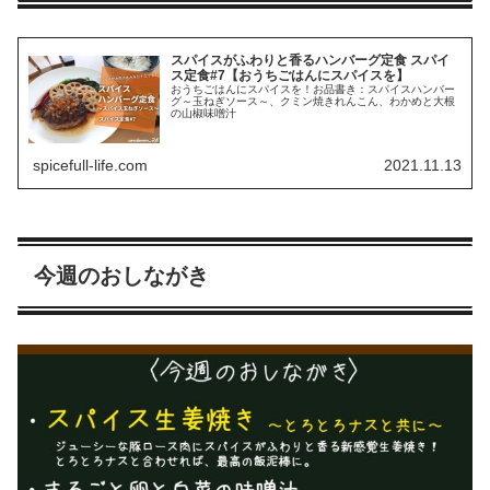
スパイスがふわりと香るハンバーグ定食 スパイ
ス定食#7【おうちごはんにスパイスを】
おうちごはんにスパイスを！お品書き：スパイスハンバー
グ～玉ねぎソース～、クミン焼きれんこん、わかめと大根
の山椒味噌汁
spicefull-life.com
2021.11.13
今週のおしながき