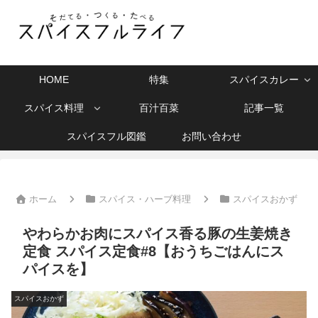
HOME
特集
スパイスカレー
スパイス料理
百汁百菜
記事一覧
スパイスフル図鑑
お問い合わせ
ホーム
スパイス・ハーブ料理
スパイスおかず
やわらかお肉にスパイス香る豚の生姜焼き
定食 スパイス定食#8【おうちごはんにス
パイスを】
スパイスおかず