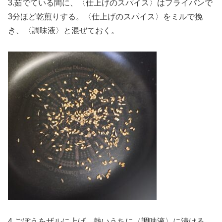
3.茹でている間に、〈仕上げのスパイス〉はフライパンで
3分ほど乾煎りする。〈仕上げのスパイス〉をミルで挽
き、〈調味液〉と混ぜておく。
4.ごぼうをザルに上げ、熱いうちに〈調味液〉に漬ける。