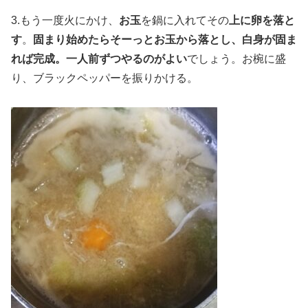
3.もう一度火にかけ、
お玉
を鍋に入れてその
上に卵を落と
す
。
固まり始めたらそーっとお玉から落とし、白身が固ま
れば完成。一人前ずつやるのがよい
でしょう。お椀に盛
り、ブラックペッパーを振りかける。