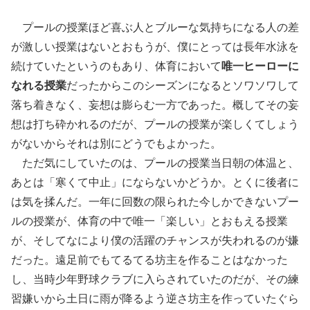
プールの授業ほど喜ぶ人とブルーな気持ちになる人の差
が激しい授業はないとおもうが、僕にとっては長年水泳を
続けていたというのもあり、体育において
唯一ヒーローに
なれる授業
だったからこのシーズンになるとソワソワして
落ち着きなく、妄想は膨らむ一方であった。概してその妄
想は打ち砕かれるのだが、プールの授業が楽しくてしょう
がないからそれは別にどうでもよかった。
ただ気にしていたのは、プールの授業当日朝の体温と、
あとは「寒くて中止」にならないかどうか。とくに後者に
は気を揉んだ。一年に回数の限られた今しかできないプー
ルの授業が、体育の中で唯一「楽しい」とおもえる授業
が、そしてなにより僕の活躍のチャンスが失われるのが嫌
だった。遠足前でもてるてる坊主を作ることはなかった
し、当時少年野球クラブに入らされていたのだが、その練
習嫌いから土日に雨が降るよう逆さ坊主を作っていたぐら