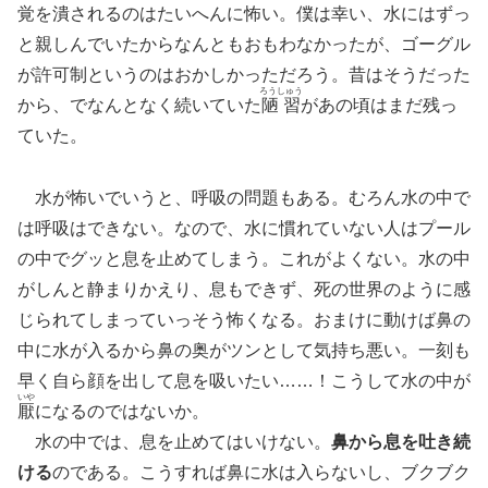
覚を潰されるのはたいへんに怖い。僕は幸い、水にはずっ
と親しんでいたからなんともおもわなかったが、ゴーグル
が許可制というのはおかしかっただろう。昔はそうだった
ろうしゅう
から、でなんとなく続いていた
陋習
があの頃はまだ残っ
ていた。
水が怖いでいうと、呼吸の問題もある。むろん水の中で
は呼吸はできない。なので、水に慣れていない人はプール
の中でグッと息を止めてしまう。これがよくない。水の中
がしんと静まりかえり、息もできず、死の世界のように感
じられてしまっていっそう怖くなる。おまけに動けば鼻の
中に水が入るから鼻の奥がツンとして気持ち悪い。一刻も
早く自ら顔を出して息を吸いたい……！こうして水の中が
いや
厭
になるのではないか。
水の中では、息を止めてはいけない。
鼻から息を吐き続
ける
のである。こうすれば鼻に水は入らないし、ブクブク