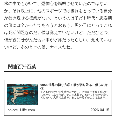
水の中でもがいて、恐怖心を増幅させていたのではない
か。それ以上に、他のスポーツでは後れをとっている自分
が巻き返せる授業がない、というのは子ども時代〜思春期
の僕には辛かったであろうとおもう。男の子にとってこれ
は死活問題なのだ。僕は覚えていないけど、ただひとつ、
僕が親にせがんだ習い事が水泳だったらしい。覚えていな
いけど、あのときの僕、ナイスだね。
関連百汁百菜
0058 世界の切り方③：服が切り取る、僕らの身
体
子どもの頃から学生時代にかけて、水泳が一番長く続いた
スポーツであったが、そこで水着でいるのにすっかり慣れ
てしまい、人前で上裸でいることの恥ずかしさはあまりな
い。太っていた時期はさすがに嫌だとおもっていたが、ま
た痩せたので、今でもたぶん平気だ...
spicefull-life.com
2026.04.15