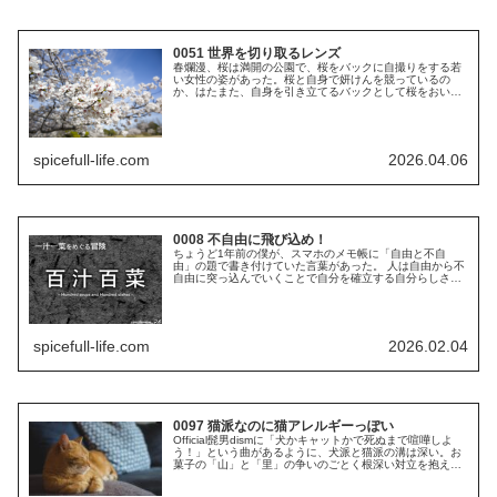
0051 世界を切り取るレンズ
春爛漫、桜は満開の公園で、桜をバックに自撮りをする若
い女性の姿があった。桜と自身で妍けんを競っているの
か、はたまた、自身を引き立てるバックとして桜をおいて
いるのか……。僕はといえばまったくといっていいほど自
撮りをしない。自分なんかよりもよっ...
spicefull-life.com
2026.04.06
0008 不自由に飛び込め！
ちょうど1年前の僕が、スマホのメモ帳に「自由と不自
由」の題で書き付けていた言葉があった。 人は自由から不
自由に突っ込んでいくことで自分を確立する自分らしさは
うまく不自由を使える範囲のことか自由の中から何かを選
ぶことは不自由に身を浸すこと結局...
spicefull-life.com
2026.02.04
0097 猫派なのに猫アレルギーっぽい
Official髭男dismに「犬かキャットかで死ぬまで喧嘩しよ
う！」という曲があるように、犬派と猫派の溝は深い。お
菓子の「山」と「里」の争いのごとく根深い対立を抱えて
おり、また、有名なRPGにおいて二人の女性のどちらと結
婚するかで真っ二つ...