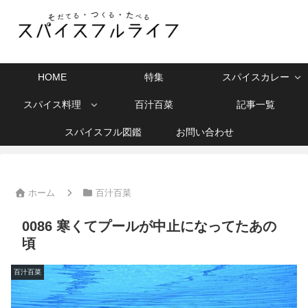
HOME
特集
スパイスカレー
スパイス料理
百汁百菜
記事一覧
スパイスフル図鑑
お問い合わせ
ホーム
百汁百菜
0086 寒くてプールが中止になってたあの
頃
百汁百菜