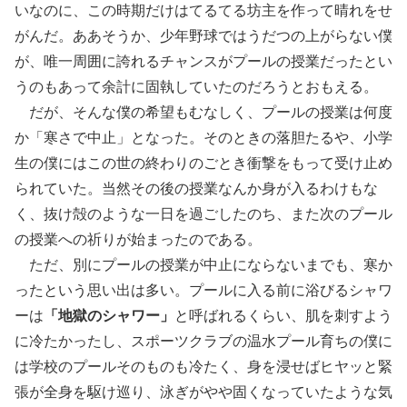
いなのに、この時期だけはてるてる坊主を作って晴れをせ
がんだ。ああそうか、少年野球ではうだつの上がらない僕
が、唯一周囲に誇れるチャンスがプールの授業だったとい
うのもあって余計に固執していたのだろうとおもえる。
だが、そんな僕の希望もむなしく、プールの授業は何度
か「寒さで中止」となった。そのときの落胆たるや、小学
生の僕にはこの世の終わりのごとき衝撃をもって受け止め
られていた。当然その後の授業なんか身が入るわけもな
く、抜け殻のような一日を過ごしたのち、また次のプール
の授業への祈りが始まったのである。
ただ、別にプールの授業が中止にならないまでも、寒か
ったという思い出は多い。プールに入る前に浴びるシャワ
ーは
「地獄のシャワー」
と呼ばれるくらい、肌を刺すよう
に冷たかったし、スポーツクラブの温水プール育ちの僕に
は学校のプールそのものも冷たく、身を浸せばヒヤッと緊
張が全身を駆け巡り、泳ぎがやや固くなっていたような気