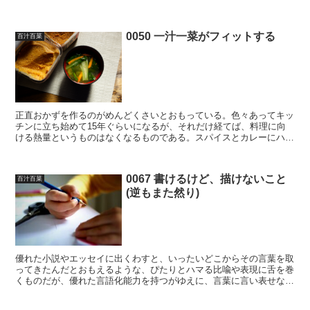
いった反応を人々に喚起する写真、動画を指して「卵黄(ヨ...
0050 一汁一菜がフィットする
百汁百菜
正直おかずを作るのがめんどくさいとおもっている。色々あってキッ
チンに立ち始めて15年ぐらいになるが、それだけ経てば、料理に向
ける熱量というものはなくなるものである。スパイスとカレーにハマ
った頃には再び燃え上がったといってもいいだろうが、それ...
0067 書けるけど、描けないこと
百汁百菜
(逆もまた然り)
優れた小説やエッセイに出くわすと、いったいどこからその言葉を取
ってきたんだとおもえるような、ぴたりとハマる比喩や表現に舌を巻
くものだが、優れた言語化能力を持つがゆえに、言葉に言い表せない
けれども心には感じていたものたちが棄却されてしまってい...