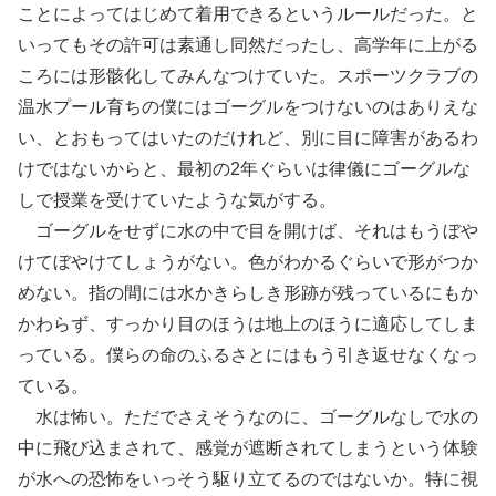
ことによってはじめて着用できるというルールだった。と
いってもその許可は素通し同然だったし、高学年に上がる
ころには形骸化してみんなつけていた。スポーツクラブの
温水プール育ちの僕にはゴーグルをつけないのはありえな
い、とおもってはいたのだけれど、別に目に障害があるわ
けではないからと、最初の2年ぐらいは律儀にゴーグルな
しで授業を受けていたような気がする。
ゴーグルをせずに水の中で目を開けば、それはもうぼや
けてぼやけてしょうがない。色がわかるぐらいで形がつか
めない。指の間には水かきらしき形跡が残っているにもか
かわらず、すっかり目のほうは地上のほうに適応してしま
っている。僕らの命のふるさとにはもう引き返せなくなっ
ている。
水は怖い。ただでさえそうなのに、ゴーグルなしで水の
中に飛び込まされて、感覚が遮断されてしまうという体験
が水への恐怖をいっそう駆り立てるのではないか。特に視