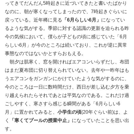
ってきてだんだん5時起きに近づいてきたと書いたばかり
なのに、朝が寒くなってしまったので、7時起きぐらいに
戻っている。近年稀に見る
「6月らしい6月」
になってい
るような気がする。季節に対する認識の更新を迫られる昨
今の気候において、僕らが子どもの頃に感じていた「6月
らしい6月」が今のところは続いており、これが逆に異常
事態なのではないかとすらおもえる。
朝夕は肌寒く、窓を開ければエアコンいらずだし、布団
はまだ夏布団に切り替えられていない。去年や一昨年はも
うエアコンをガンガンにかけていたような気がするのに、
今のところは一日に数時間だけ、西日が差し込む夕方を乗
り越えられたらそれであとは平気なのである。これだけ過
ごしやすく、寒さすら感じる瞬間がある「6月らしい6
月」に置かれてみると、
小学生の頃
(20年ぐらい前)は、よ
く
「寒くてプールの授業中止」
になっていたことを思い出
す。