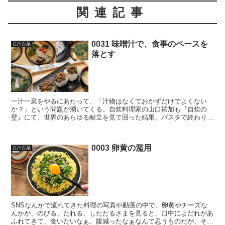
関連記事
0031 味噌汁で、食事のペースを
百汁百菜
落とす
一汁一菜をやるにあたって、「汁物はなくておかずだけでよくない
か？」という問題が湧いてくる。自炊料理家の山口祐加も『自炊の
壁』にて、世界のあらゆる献立を見て回った結果、パスタで終わり、
ピザで終わりというような食事も多く、汁物がなくてもご飯と炒...
0003 卵黄の濫用
百汁百菜
SNSなんかで流れてきた料理の写真や動画の中で、卵黄やチーズな
んかが、のびる、たれる、したたるさまを見ると、口中によだれがあ
ふれてきて、食いたいなぁ、腹減ったなぁなんて思うものだが、そう