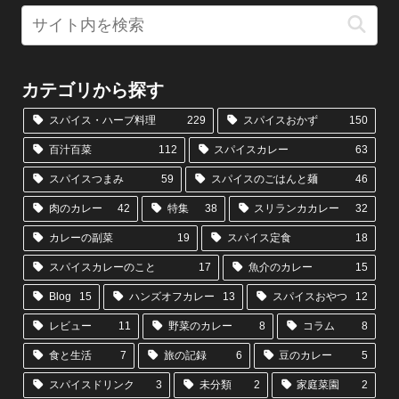
カテゴリから探す
スパイス・ハーブ料理
229
スパイスおかず
150
百汁百菜
112
スパイスカレー
63
スパイスつまみ
59
スパイスのごはんと麺
46
肉のカレー
42
特集
38
スリランカカレー
32
カレーの副菜
19
スパイス定食
18
スパイスカレーのこと
17
魚介のカレー
15
Blog
15
ハンズオフカレー
13
スパイスおやつ
12
レビュー
11
野菜のカレー
8
コラム
8
食と生活
7
旅の記録
6
豆のカレー
5
スパイスドリンク
3
未分類
2
家庭菜園
2