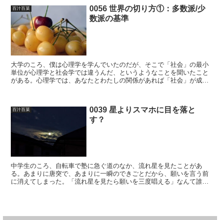
0056 世界の切り方①：多数派/少
百汁百菜
数派の基準
大学のころ、僕は心理学を学んでいたのだが、そこで「社会」の最小
単位が心理学と社会学では違うんだ、というようなことを聞いたこと
がある。心理学では、あなたとわたしの関係があれば「社会」が成立
するので、「社会」の最小単位は2人であるとするが、一方...
0039 星よりスマホに目を落と
百汁百菜
す？
中学生のころ、自転車で塾に急ぐ道のなか、流れ星を見たことがあ
る。あまりに唐突で、あまりに一瞬のできごとだから、願いを言う前
に消えてしまった。「流れ星を見たら願いを三度唱える」なんて誰が
言い出したか知らないが、なかなか絶妙なラインを突く。まず...