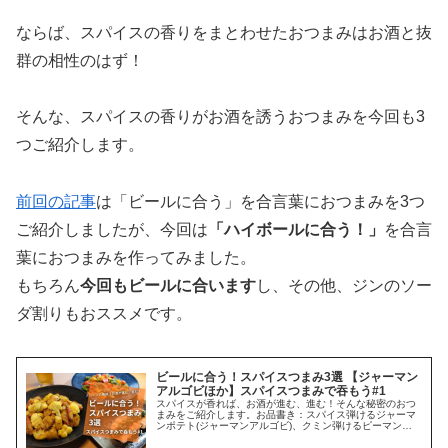
ならば、スパイスの香りをまとわせたおつまみはお酒と抜
群の相性のはず！
そんな、スパイスの香りがお酒を誘うおつまみを今回も3
つご紹介します。
前回の記事
は「ビールに合う」を合言葉におつまみを3つ
ご紹介しましたが、今回は
「ハイボールに合う！」
を合言
葉におつまみを作ってみました。
もちろん
今回もビールに合います
し、その他、ジンのソー
ダ割りもおススメです。
ビールに合う！スパイスつまみ3選 【ジャーマン
アルゴビほか】スパイスつまみで吞もう#1
スパイスが香れば、お酒が進む、進む！そんな秘密のおつ
まみをご紹介します。お品書き：スパイス弾けるジャーマ
ンポテト(ジャーマンアルゴビ)、クミン弾けるピーマンの
油味噌炒め、サラダチキンのコリアンダーニラだれ