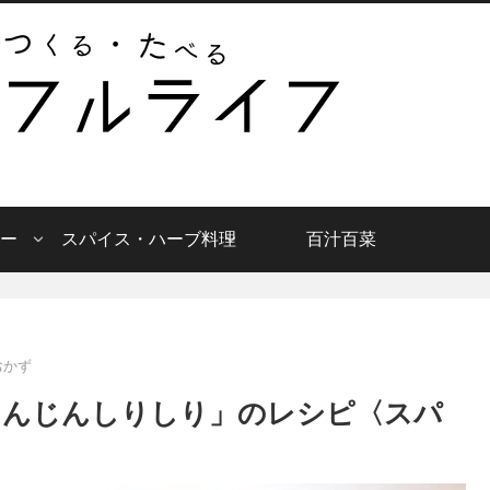
ー
スパイス・ハーブ料理
百汁百菜
おかず
にんじんしりしり」のレシピ〈スパ