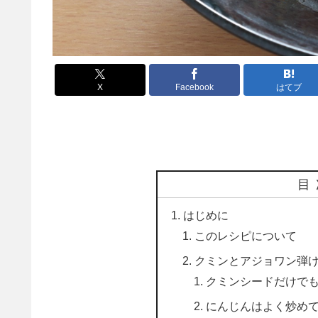
X
Facebook
はてブ
目
はじめに
このレシピについて
クミンとアジョワン弾
クミンシードだけで
にんじんはよく炒め