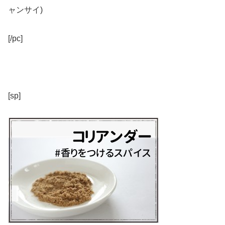
ャンサイ)
[/pc]
[sp]