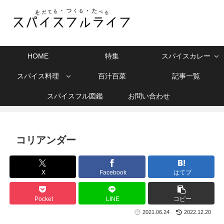
HOME
特集
スパイスカレー
スパイス料理
百汁百菜
記事一覧
スパイスフル図鑑
お問い合わせ
コリアンダー
X
Facebook
はてブ
Pocket
LINE
コピー
2021.06.24
2022.12.20