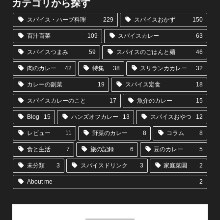
カテゴリから探す
スパイス・ハーブ料理
229
スパイスおかず
150
百汁百菜
109
スパイスカレー
63
スパイスつまみ
59
スパイスのごはんと麺
46
肉のカレー
42
特集
38
スリランカカレー
32
カレーの副菜
19
スパイス定食
18
スパイスカレーのこと
17
魚介のカレー
15
Blog
15
ハンズオフカレー
13
スパイスおやつ
12
レビュー
11
野菜のカレー
8
コラム
8
食と生活
7
旅の記録
6
豆のカレー
5
未分類
3
スパイスドリンク
3
家庭菜園
2
About me
2