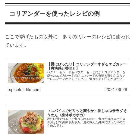
コリアンダーを使ったレシピの例
ここで挙げたもの以外に、多くのカレーのレシピに使われ
ています。
【夏にぴったり】コリアンダーすぎるエビカレー
【爽快感と香味と】
パクチーもシードもパウダーも、とにかくコリアンダーを
使ったエビカレー！焦がしたシードの香味と爽やかなカレ
ーにスプーンが止まりません。気持ちよく汗をかきたいあ
なたに。
spicefull-life.com
2021.06.28
〈スパイスでピリッと爽やか〉豚しゃぶサラダそ
うめん〈身体ポカポカ〉
冷たい麺でつるりと食べられるのに、食べた後はスパイス
のおかげで身体ポカポカ。夏の冷えた身体にぴったりのそ
うめんです。