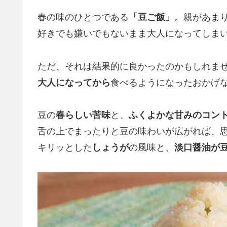
春の味のひとつである
「豆ご飯」
。親があま
好きでも嫌いでもないまま大人になってしま
ただ、それは結果的に良かったのかもしれま
大人になってから
食べるようになったおかげ
豆の
春らしい苦味
と、
ふくよかな甘みのコン
舌の上でまったりと豆の味わいが広がれば、
キリッとした
しょうが
の風味と、
淡口醤油が