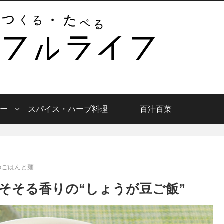
ー
スパイス・ハーブ料理
百汁百菜
のごはんと麺
そそる香りの“しょうが豆ご飯”