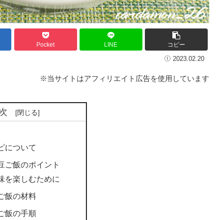
Pocket
LINE
コピー
2023.02.20
※当サイトはアフィリエイト広告を使用しています
次
ピについて
豆ご飯のポイント
味を楽しむために
ご飯の材料
ご飯の手順