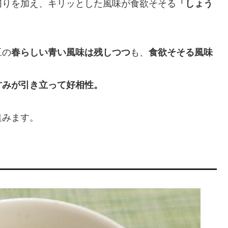
切りを加え、キリッとした風味が食欲そそる
「しょう
豆の
春らしい青い風味は残しつつ
も、
食欲そそる風味
甘みが引き立って好相性。
進みます。