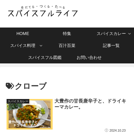
HOME
特集
スパイスカレー
スパイス料理
百汁百菜
記事一覧
スパイスフル図鑑
お問い合わせ
クローブ
大豊作の甘長唐辛子と、ドライキ
スパイスカレー
ーマカレー。
2024.10.23