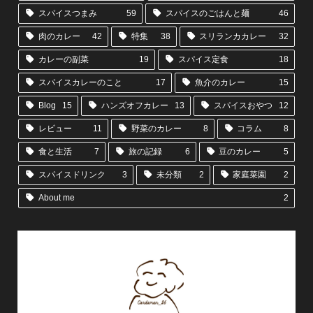
スパイスつまみ
59
スパイスのごはんと麺
46
肉のカレー
42
特集
38
スリランカカレー
32
カレーの副菜
19
スパイス定食
18
スパイスカレーのこと
17
魚介のカレー
15
Blog
15
ハンズオフカレー
13
スパイスおやつ
12
レビュー
11
野菜のカレー
8
コラム
8
食と生活
7
旅の記録
6
豆のカレー
5
スパイスドリンク
3
未分類
2
家庭菜園
2
About me
2