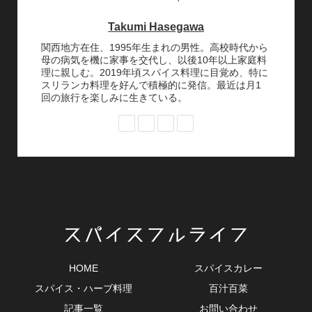
Takumi Hasegawa
関西地方在住、1995年生まれの男性。高校時代から
母の病気を機に家事を交代し、以後10年以上家庭料
理に親しむ。2019年頃スパイス料理に目覚め、特に
スリランカ料理を好んで積極的に発信。最近は月1
回の旅行を楽しみに生きている。
HOME
スパイスカレー
スパイス・ハーブ料理
百汁百菜
記事一覧
お問い合わせ