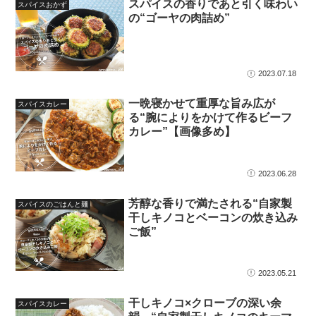
スパイスの香りであと引く味わい
スパイスおかず
の“ゴーヤの肉詰め”
2023.07.18
一晩寝かせて重厚な旨み広が
スパイスカレー
る“腕によりをかけて作るビーフ
カレー”【画像多め】
2023.06.28
芳醇な香りで満たされる“自家製
スパイスのごはんと麺
干しキノコとベーコンの炊き込み
ご飯”
2023.05.21
干しキノコ×クローブの深い余
スパイスカレー