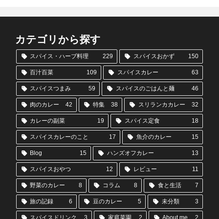
カテゴリから探す
スパイス・ハーブ料理
229
スパイスおかず
150
百汁百菜
109
スパイスカレー
63
スパイスつまみ
59
スパイスのごはんと麺
46
肉のカレー
42
特集
38
スリランカカレー
32
カレーの副菜
19
スパイス定食
18
スパイスカレーのこと
17
魚介のカレー
15
Blog
15
ハンズオフカレー
13
スパイスおやつ
12
レビュー
11
野菜のカレー
8
コラム
8
食と生活
7
旅の記録
6
豆のカレー
5
未分類
3
スパイスドリンク
3
家庭菜園
2
About me
2