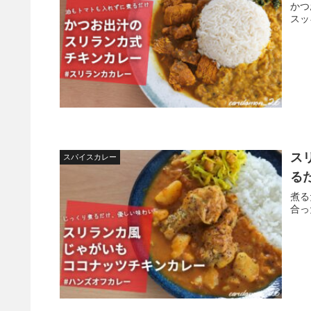
かつ
スッ
ス
スパイスカレー
る
煮る
合っ