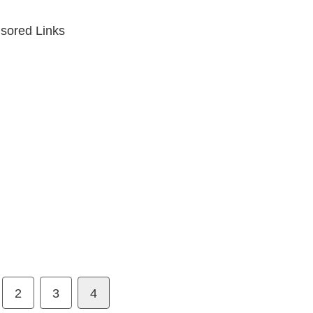
sored Links
2
3
4