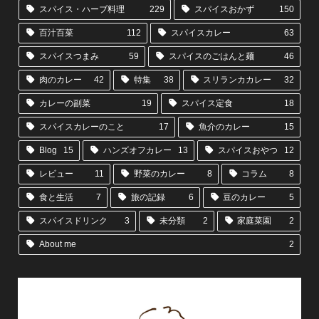
スパイス・ハーブ料理
229
スパイスおかず
150
百汁百菜
112
スパイスカレー
63
スパイスつまみ
59
スパイスのごはんと麺
46
肉のカレー
42
特集
38
スリランカカレー
32
カレーの副菜
19
スパイス定食
18
スパイスカレーのこと
17
魚介のカレー
15
Blog
15
ハンズオフカレー
13
スパイスおやつ
12
レビュー
11
野菜のカレー
8
コラム
8
食と生活
7
旅の記録
6
豆のカレー
5
スパイスドリンク
3
未分類
2
家庭菜園
2
About me
2