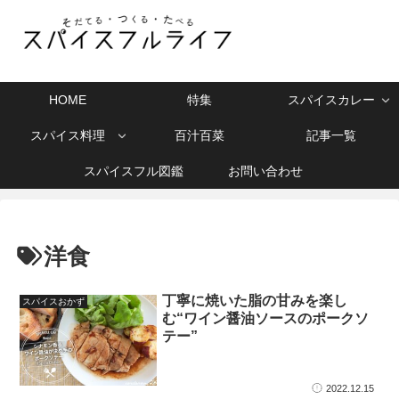
HOME
特集
スパイスカレー
スパイス料理
百汁百菜
記事一覧
スパイスフル図鑑
お問い合わせ
洋食
丁寧に焼いた脂の甘みを楽し
スパイスおかず
む“ワイン醤油ソースのポークソ
テー”
2022.12.15