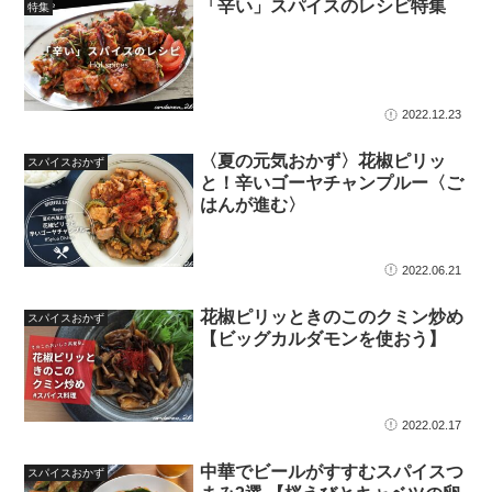
「辛い」スパイスのレシピ特集
特集
2022.12.23
〈夏の元気おかず〉花椒ピリッ
スパイスおかず
と！辛いゴーヤチャンプルー〈ご
はんが進む〉
2022.06.21
花椒ピリッときのこのクミン炒め
スパイスおかず
【ビッグカルダモンを使おう】
2022.02.17
中華でビールがすすむスパイスつ
スパイスおかず