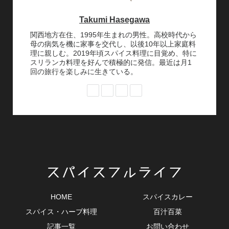
Takumi Hasegawa
関西地方在住、1995年生まれの男性。高校時代から
母の病気を機に家事を交代し、以後10年以上家庭料
理に親しむ。2019年頃スパイス料理に目覚め、特に
スリランカ料理を好んで積極的に発信。最近は月1
回の旅行を楽しみに生きている。
HOME
スパイスカレー
スパイス・ハーブ料理
百汁百菜
記事一覧
お問い合わせ