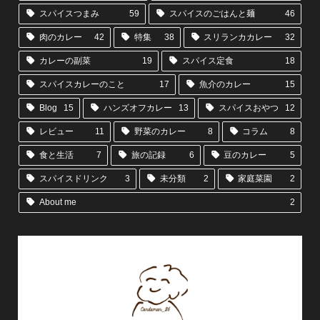
スパイスつまみ
59
スパイスのごはんと麺
46
肉のカレー
42
特集
38
スリランカカレー
32
カレーの副菜
19
スパイス定食
18
スパイスカレーのこと
17
魚介のカレー
15
Blog
15
ハンズオフカレー
13
スパイスおやつ
12
レビュー
11
野菜のカレー
8
コラム
8
食と生活
7
旅の記録
6
豆のカレー
5
スパイスドリンク
3
未分類
2
家庭菜園
2
About me
2