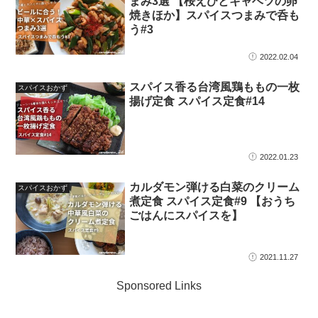
まみ3選 【桜えびとキャベツの卵
焼きほか】スパイスつまみで呑も
う#3
2022.02.04
スパイス香る台湾風鶏ももの一枚
スパイスおかず
揚げ定食 スパイス定食#14
2022.01.23
カルダモン弾ける白菜のクリーム
スパイスおかず
煮定食 スパイス定食#9 【おうち
ごはんにスパイスを】
2021.11.27
Sponsored Links