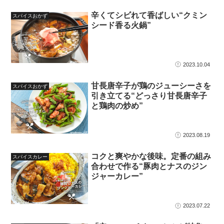
辛くてシビれて香ばしい“クミン
スパイスおかず
シード香る火鍋”
2023.10.04
甘長唐辛子が鶏のジューシーさを
スパイスおかず
引き立てる“どっさり甘長唐辛子
と鶏肉の炒め”
2023.08.19
コクと爽やかな後味。定番の組み
スパイスカレー
合わせで作る“豚肉とナスのジン
ジャーカレー”
2023.07.22