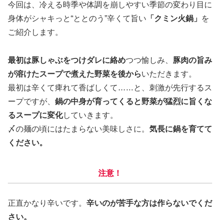
今回は、冷える時季や体調を崩しやすい季節の変わり目に
身体がシャキっと“ととのう”辛くて旨い
「クミン火鍋」
を
ご紹介します。
最初は豚しゃぶをつけダレに絡め
つつ愉しみ、
豚肉の旨み
が溶けたスープで煮えた野菜を後から
いただきます。
最初は辛くて痺れて香ばしくて……と、刺激が先行するス
ープですが、
鍋の中身が育ってくると野菜が猛烈に旨くな
るスープに変化
していきます。
〆の麺の頃にはたまらない美味しさに。
気長に鍋を育てて
ください。
注意！
正直かなり辛いです。
辛いのが苦手な方は作らないでくだ
さい。