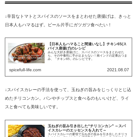
↓辛旨なトマトとスパイスのソースをまとわせた唐揚げは、きっと
日本人もハマるはず。ビール片手にガツガツ食べたい！
【日本人もハマること間違いなし】チキン65(ス
パイス唐揚げ)のレシピ
みんな大好き唐揚げに、スパイスのソースをまとわせた
ら、その中毒性に手が止まらない！南インドの定番おつま
み、「チキン65」のレシピです。
spicefull-life.com
2021.08.07
↓スパイスカレーの手法を使って、玉ねぎの旨みをじっくりとじ込
めたチリコンカン。パンやチップスと食べるのもいいけど、ライ
スと食べても美味しいです。
玉ねぎの旨み引き出した“チリコンカン” ～スパ
イスカレーのエッセンスを入れて～
スパイスカレーの要領で玉ねぎの旨みを引き出したチリコ