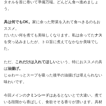
タオルを首に巻いて準備万端。どんどん食べ進めましょ
う。
具は何でもOK。
家に余った野菜を入れて食べきるのもお
ススメ。
だいたい何を煮ても美味しくなります。私は余ってた
ナス
を突っ込みましたが、トロ旨に煮えてなかなか美味でし
た。
ただ、
これだけは入れてほしい
という、特におススメの具
は
油揚げ。
じゅわーっとスープを吸った後半の油揚げは堪えられない
味わいです。
今回メインの
クミンシード
はあるとないとで大違い。煮て
いる段階から香ばしく、食欲そそる香りが漂います。具材