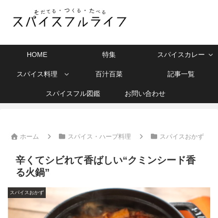
HOME
特集
スパイスカレー
スパイス料理
百汁百菜
記事一覧
スパイスフル図鑑
お問い合わせ
ホーム
スパイス・ハーブ料理
スパイスおかず
辛くてシビれて香ばしい“クミンシード香
る火鍋”
スパイスおかず