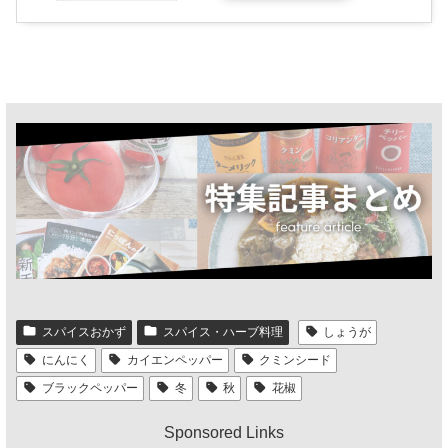
スパイスおかず
スパイス・ハーブ料理
しょうが
にんにく
カイエンペッパー
クミンシード
ブラックペッパー
冬
秋
花椒
Sponsored Links