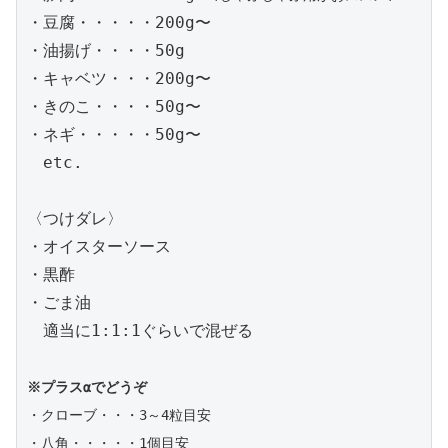
・豆腐・・・・・200g〜

・油揚げ・・・・50g

・キャベツ・・・200g〜

・きのこ・・・・50g〜

・ネギ・・・・・50g〜

　etc.

〈つけダレ〉

・オイスターソース

・黒酢

・ごま油

　適当に1:1:1ぐらいで混ぜる

※プラスαでどうぞ
・クローブ・・・3～4粒目安

・八角・・・・・1個目安
