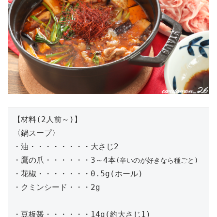
【材料(2人前～)】

〈鍋スープ〉

・油・・・・・・・・大さじ2

・鷹の爪・・・・・・3～4本
(辛いのが好きなら種ごと)
・花椒・・・・・・・0.5g(ホール)

・クミンシード・・・2g

・豆板醤・・・・・・14g(約大さじ1)
