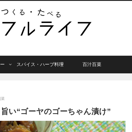
ー
スパイス・ハーブ料理
百汁百菜
副菜
旨い“ゴーヤのゴーちゃん漬け”