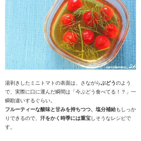
湯剥きしたミニトマトの表面は、さながら
ぶどう
のよう
で、実際に口に運んだ瞬間は「今ぶどう食べてる！？」一
瞬勘違いするぐらい。
フルーティーな酸味と甘みを持ちつつ、塩分補給
もしっか
りできるので、
汗をかく時季には重宝
しそうなレシピで
す。