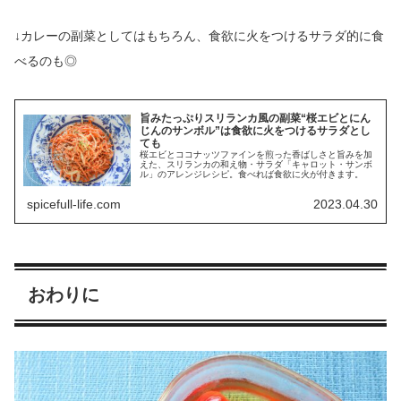
↓カレーの副菜としてはもちろん、食欲に火をつけるサラダ的に食
べるのも◎
旨みたっぷりスリランカ風の副菜“桜エビとにん
じんのサンボル”は食欲に火をつけるサラダとし
ても
桜エビとココナッツファインを煎った香ばしさと旨みを加
えた、スリランカの和え物・サラダ「キャロット・サンボ
ル」のアレンジレシピ。食べれば食欲に火が付きます。
spicefull-life.com
2023.04.30
おわりに