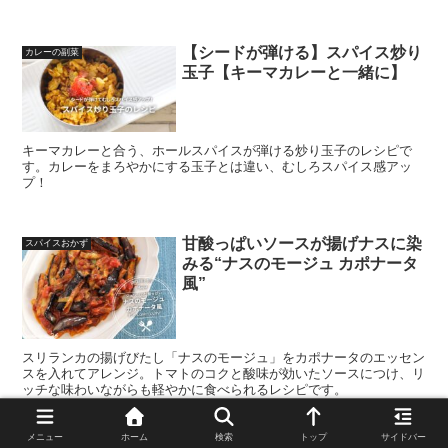
【シードが弾ける】スパイス炒り
カレーの副菜
玉子【キーマカレーと一緒に】
キーマカレーと合う、ホールスパイスが弾ける炒り玉子のレシピで
す。カレーをまろやかにする玉子とは違い、むしろスパイス感アッ
プ！
甘酸っぱいソースが揚げナスに染
スパイスおかず
みる“ナスのモージュ カポナータ
風”
スリランカの揚げびたし「ナスのモージュ」をカポナータのエッセン
スを入れてアレンジ。トマトのコクと酸味が効いたソースにつけ、リ
ッチな味わいながらも軽やかに食べられるレシピです。
メニュー
ホーム
検索
トップ
サイドバー