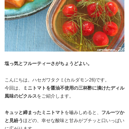
塩っ気とフルーティーさがちょうどよい。
こんにちは。ハセガワタクミ(カルダモン26)です。
今回は、
ミニトマトを醤油不使用の三杯酢に漬けたディル
風味のピクルス
をご紹介します。
キュッと締まったミニトマト
を嚙みしめると、
フルーツか
と見紛う
ほどの、幸せな酸味と甘みがプチッと口いっぱい
に広がります。