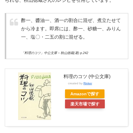
られる、秋山徳蔵さんのレシピを引用しています。
酢一、醬油一、酒一の割合に混ぜ、煮立たせて
から冷ます。即席には、酢一、砂糖一、みりん
一、塩〇・二五の割に混ぜる。
「料理のコツ」中公文庫 – 秋山徳蔵(著) p.242
料理のコツ (中公文庫)
created by
Rinker
Amazonで探す
楽天市場で探す