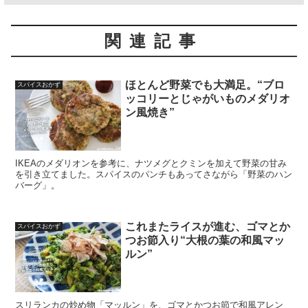
関連記事
ほとんど野菜でも大満足。“ブロ
スパイスおかず
ッコリーとじゃがいものメダリオ
ン風焼き”
IKEAのメダリオンを参考に、ナツメグとクミンを加えて野菜の甘み
を引き立てました。スパイスのパンチもあってさながら「野菜のハン
バーグ」。
これまたライスが進む、ゴマとか
スパイスおかず
つお節入り“大根の葉の和風マッ
ルン”
スリランカの炒め物「マッルン」を、ゴマとかつお節で和風アレン