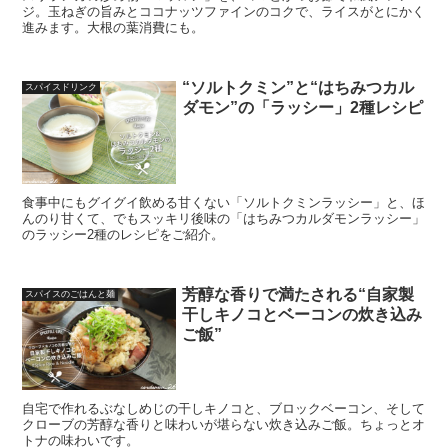
ジ。玉ねぎの旨みとココナッツファインのコクで、ライスがとにかく
進みます。大根の葉消費にも。
“ソルトクミン”と“はちみつカル
スパイスドリンク
ダモン”の「ラッシー」2種レシピ
食事中にもグイグイ飲める甘くない「ソルトクミンラッシー」と、ほ
んのり甘くて、でもスッキリ後味の「はちみつカルダモンラッシー」
のラッシー2種のレシピをご紹介。
芳醇な香りで満たされる“自家製
スパイスのごはんと麺
干しキノコとベーコンの炊き込み
ご飯”
自宅で作れるぶなしめじの干しキノコと、ブロックベーコン、そして
クローブの芳醇な香りと味わいが堪らない炊き込みご飯。ちょっとオ
トナの味わいです。