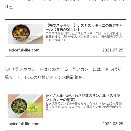
りと。
【梅でスッキリ！】ナスとズッキーニの梅アチャ
ール【食感が楽しい】
コロコロ角切りにしたナスとズッキーニは、それぞれ違う
食感を持ち、カレーにリズムを加えます。梅の酸味で口の
中もさっぱり！
spicefull-life.com
2021.07.29
↓スリランカカレーをはじめとする、辛いカレーには、さっぱり
瑞々しく、ほんのり甘いオアシス的副菜を。
たくさん食べたい わさび菜のサンボル〈スリラ
ンカカレーの副菜〉
わさび菜でサンボルを作ったら、たっぷり食べたくなる副
菜になりました。ココナッツの甘みとレモンの酸味がイイ
感じ。
spicefull-life.com
2022.03.29