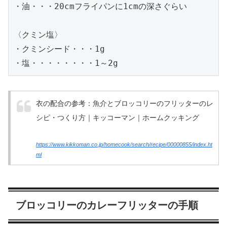
・油・・・20cmフライパンに1cmの深さぐらい

〈クミン塩〉

・クミンシード・・・1g

・塩・・・・・・・・1～2g
衣の配合の参考：魚介とブロッコリーのフリッターのレ
シピ・つくり方｜キッコーマン｜ホームクッキング
https://www.kikkoman.co.jp/homecook/search/recipe/00000855/index.ht
ml
ブロッコリーのカレーフリッターの手順