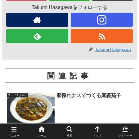
Takumi Hasegawaをフォローする
Takumi Hasegawa
関連記事
家採れナスでつくる麻婆茄子
スパイスおかず
家で採れたナスを使い、麻婆茄子を作りました。豆板醤や甜麺醤など
の調味料を最初に合わせておけば手早く作れる料理です。
メニュー
ホーム
検索
トップ
サイドバー