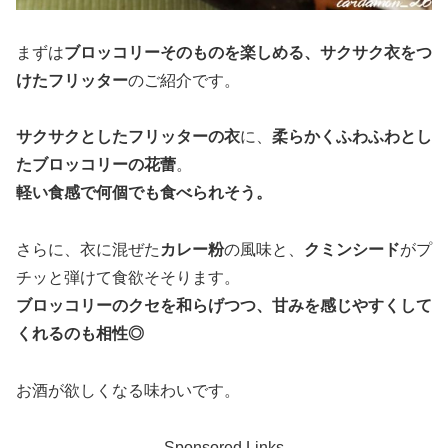
まずは
ブロッコリーそのものを楽しめる、サクサク衣をつ
けたフリッター
のご紹介です。
サクサクとしたフリッターの衣
に、
柔らかくふわふわとし
たブロッコリーの花蕾
。
軽い食感で何個でも食べられそう。
さらに、衣に混ぜた
カレー粉
の風味と、
クミンシード
がプ
チッと弾けて食欲そそります。
ブロッコリーのクセを和らげつつ、甘みを感じやすくして
くれるのも相性◎
お酒が欲しくなる味わいです。
Sponsored Links