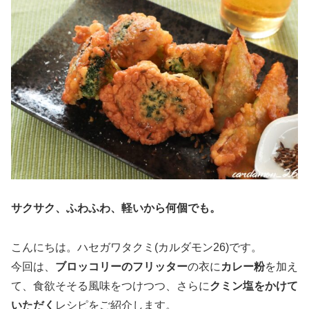
サクサク、ふわふわ、軽いから何個でも。
こんにちは。ハセガワタクミ(カルダモン26)です。
今回は、
ブロッコリーのフリッター
の衣に
カレー粉
を加え
て、食欲そそる風味をつけつつ、さらに
クミン塩をかけて
いただく
レシピをご紹介します。