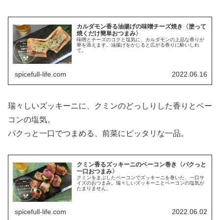
カルダモン香る油揚げの味噌チーズ焼き〈塗って
焼くだけ簡単おつまみ〉
味噌とチーズのコクと塩気に、カルダモンの上品な香りが
華を添えます。油揚げをかじると広がる香りに酔いしれ
て。
spicefull-life.com
2022.06.16
瑞々しいズッキーニに、クミンのどっしりした香りとベー
コンの塩気。
パクっと一口でつまめる、前菜にピッタリな一品。
クミン香るズッキーニのベーコン巻き〈パクっと
一口おつまみ〉
クミンをまぶしたベーコンでズッキーニを巻いた、一口サ
イズのおつまみ。瑞々しいズッキーニとベーコンの塩気が
たまりません。
spicefull-life.com
2022.06.02