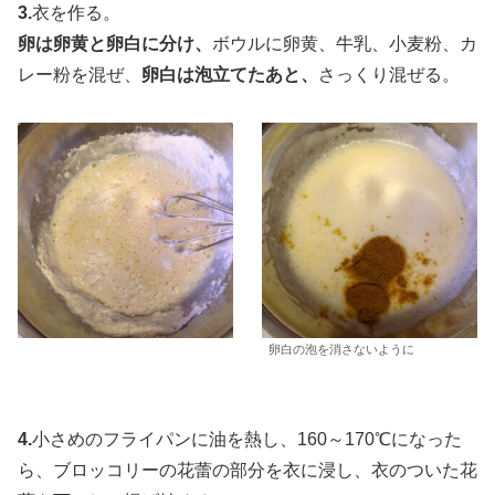
3.
衣を作る。
卵は卵黄と卵白に分け、
ボウルに卵黄、牛乳、小麦粉、カ
レー粉を混ぜ、
卵白は泡立てたあと、
さっくり混ぜる。
卵白の泡を消さないように
4.
小さめのフライパンに油を熱し、160～170℃になった
ら、ブロッコリーの花蕾の部分を衣に浸し、衣のついた花