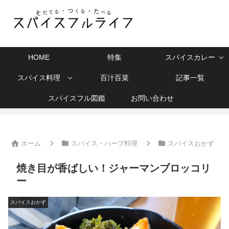
HOME
特集
スパイスカレー
スパイス料理
百汁百菜
記事一覧
スパイスフル図鑑
お問い合わせ
ホーム
スパイス・ハーブ料理
スパイスおかず
焼き目が香ばしい！ジャーマンブロッコリ
ー
スパイスおかず