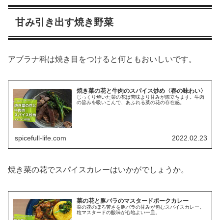
甘み引き出す焼き野菜
アブラナ科は焼き目をつけると何ともおいしいです。
焼き菜の花と牛肉のスパイス炒め〈春の味わい〉
じっくり焼いた菜の花は苦味より甘みが際立ちます。牛肉
の旨みを吸いこんで、あふれる菜の花の存在感。
spicefull-life.com
2022.02.23
焼き菜の花でスパイスカレーはいかがでしょうか。
菜の花と豚バラのマスタードポークカレー
菜の花のほろ苦さを豚バラの甘みが包むスパイスカレー。
粒マスタードの酸味が心地よい一皿。