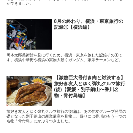
ができました。
8月の終わり、横浜・東京旅行の
Blog
記録①【横浜編】
岡本太郎美術館を見に行くため、横浜・東京を旅した記録その①で
す。横浜中華街や横浜の実物大動くガンダム、家系ラーメンなど。
【激熱巨大骨付き肉と対決する】
Blog
旅好き友人とゆく弾丸クルマ旅行
(後)【愛媛・別子銅山〜香川名
物・骨付鳥編】
旅好き友人とゆく弾丸クルマ旅行の後編は、あの住友グループ発展の
礎となった別子銅山の産業遺産を見物し、帰りには香川のもう一つの
名物「骨付鳥」にかぶりつきました。