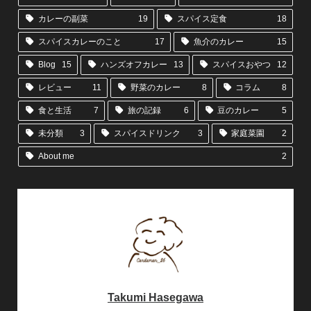
カレーの副菜
19
スパイス定食
18
スパイスカレーのこと
17
魚介のカレー
15
Blog
15
ハンズオフカレー
13
スパイスおやつ
12
レビュー
11
野菜のカレー
8
コラム
8
食と生活
7
旅の記録
6
豆のカレー
5
未分類
3
スパイスドリンク
3
家庭菜園
2
About me
2
Takumi Hasegawa