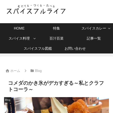
HOME
特集
スパイスカレー
スパイス料理
百汁百菜
記事一覧
スパイスフル図鑑
お問い合わせ
ホーム
Blog
コメダのかき氷がデカすぎる～私とクラフ
トコーラ～
Blog