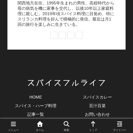
関西地方在住、1995年生まれの男性。高校時代から
母の病気を機に家事を交代し、以後10年以上家庭料
理に親しむ。2019年頃スパイス料理に目覚め、特に
スリランカ料理を好んで積極的に発信。最近は月1
回の旅行を楽しみに生きている。
HOME
スパイスカレー
スパイス・ハーブ料理
百汁百菜
記事一覧
お問い合わせ
© 2021 スパイスフルライフ.
メニュー
ホーム
検索
トップ
サイドバー