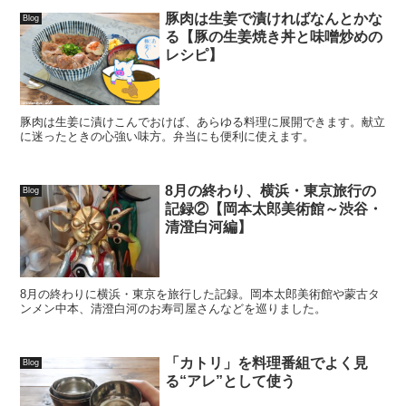
豚肉は生姜で漬ければなんとかな
Blog
る【豚の生姜焼き丼と味噌炒めの
レシピ】
豚肉は生姜に漬けこんでおけば、あらゆる料理に展開できます。献立
に迷ったときの心強い味方。弁当にも便利に使えます。
8月の終わり、横浜・東京旅行の
Blog
記録②【岡本太郎美術館～渋谷・
清澄白河編】
8月の終わりに横浜・東京を旅行した記録。岡本太郎美術館や蒙古タ
ンメン中本、清澄白河のお寿司屋さんなどを巡りました。
「カトリ」を料理番組でよく見
Blog
る“アレ”として使う