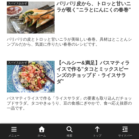
パリパリ皮から、トロッと甘いニ
スパイスおかず
ラが覗く“ニラとにんにくの春巻”
パリパリの皮とトロッと甘いニラが美味しい春巻。具材はとことんシ
ンプルだから、気楽に作りたい春巻のレシピです。
【ヘルシー&満足】バスマティラ
スパイスおかず
イスで作る“タコとミックスビー
ンズのチョップド・ライスサラ
ダ”
バスマティライスで作る「ライスサラダ」の要素も取り込んだチョッ
プドサラダ。タコやきゅうり、豆の食感にぎやかで、食べ応え抜群の
一品です。
〈トロトロ、シャクシャク食感〉
スパイスおかず
セロリシード効かせた“オトナの
メニュー
ホーム
検索
トップ
サイドバー