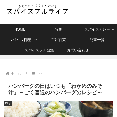
HOME
特集
スパイスカレー
スパイス料理
百汁百菜
記事一覧
スパイスフル図鑑
お問い合わせ
ホーム
Blog
ハンバーグの日はいつも「わかめのみそ
汁」～ごく普通のハンバーグのレシピ～
Blog