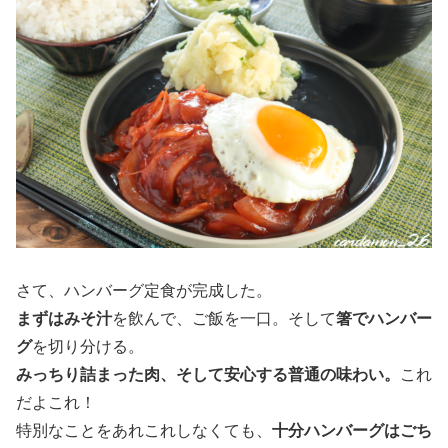
さて、ハンバーグ定食が完成した。
まずはみそ汁
を飲んで、ご飯を一口。そして
箸でハンバー
グ
を切り分ける。
みっちり詰まった肉、そして安心する普通の味わい。
これ
だよこれ！
特別なことをあれこれしなくても、
十分ハンバーグはごち