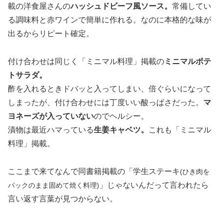
載の洋食屋さんの
ハッシュドビーフ風ソース。
常備してい
る調味料と赤ワインで簡単に作れる。なのに本格的な味が
出るからリピート確定。
付け合わせは同じく「ミニマル料理」掲載の
ミニマルポテ
トサラダ。
酢を入れるときドバッと入ってしまい、倍ぐらいになって
しまったが、付け合わせには丁度いい酸っぱさだった。
マ
ヨネーズが入っていない
のでヘルシー。
漬物は最近ハマっている
生姜キャベツ。
これも「ミニマル
料理」掲載。
ここまで来てなんで同書籍掲載の「学生ステーキ
(ひき肉を
」じゃないんだって言われたら
パックのまま固めて焼く料理)
言い返す言葉が見つからない。