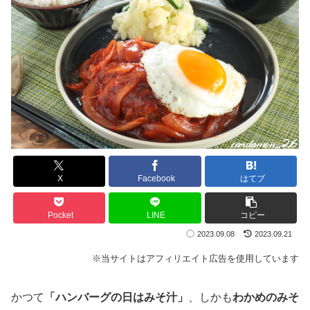
X
Facebook
はてブ
Pocket
LINE
コピー
2023.09.08
2023.09.21
※当サイトはアフィリエイト広告を使用しています
かつて
「ハンバーグの日はみそ汁」
、しかも
わかめのみそ