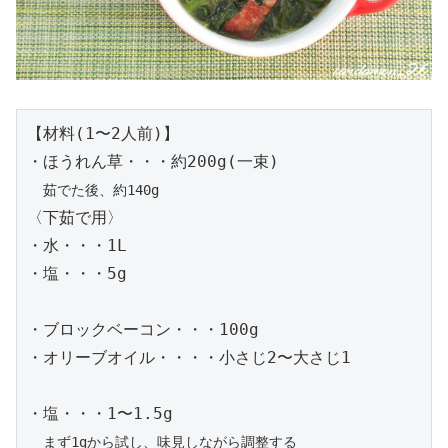
【材料(1〜2人前)】

・ほうれん草・・・約200g(一束)

茹でた後、約140g
〈下茹で用〉

・水・・・1L

・塩・・・5g

・ブロックベーコン・・・100g

・オリーブオイル・・・・小さじ2〜大さじ1

・塩・・・1〜1.5g

まず1gから試し、味見しながら調整する