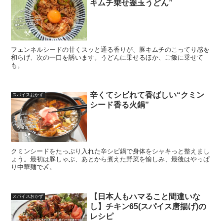
キムチ乗せ釜玉うどん”
フェンネルシードの甘くスッと通る香りが、豚キムチのこってり感を
和らげ、次の一口を誘います。うどんに乗せるほか、ご飯に乗せて
も。
辛くてシビれて香ばしい“クミン
スパイスおかず
シード香る火鍋”
クミンシードをたっぷり入れた辛シビ鍋で身体をシャキっと整えまし
ょう。最初は豚しゃぶ、あとから煮えた野菜を愉しみ、最後はやっぱ
り中華麺で〆。
【日本人もハマること間違いな
スパイスおかず
し】チキン65(スパイス唐揚げ)の
レシピ