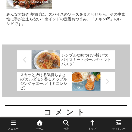
みんな大好き唐揚げに、スパイスのソースをまとわせたら、その中毒
性に手が止まらない！南インドの定番おつまみ、「チキン65」のレ
シピです。
シンプルな味つけが旨い“ス
パイスミートボールのトマト
パスタ”
スカッと抜ける気持ちよさ
の“カルダモン香るアップル
ジンジャエール”【ミニレシ
ピ】
コメント
メニュー
ホーム
検索
トップ
サイドバー