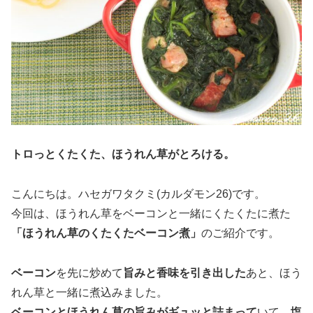
トロっとくたくた、ほうれん草がとろける。
こんにちは。ハセガワタクミ(カルダモン26)です。
今回は、ほうれん草をベーコンと一緒にくたくたに煮た
「ほうれん草のくたくたベーコン煮」
のご紹介です。
ベーコン
を先に炒めて
旨みと香味を引き出した
あと、ほう
れん草と一緒に煮込みました。
ベーコンとほうれん草の旨みがギュッと詰まって
いて、
塩