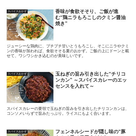
香味が食欲そそり、ご飯が進
スパイスおかず
む“鶏ニラもろこしのクミン醤油
焼き”
ジューシーな鶏肉に、プチプチ甘いとうもろこし、そこにニラやクミ
ンの香味が加われば、食欲そそる夏のおかず。ご飯の上にドーンと載
せて、ワシワシかき込むのが美味しいです。
玉ねぎの旨み引き出した“チリコ
スパイスおかず
ンカン” ～スパイスカレーのエッ
センスを入れて～
スパイスカレーの要領で玉ねぎの旨みを引き出したチリコンカンは、
コンソメいらずで旨みたっぷり。ライスにもよく合います。
フェンネルシードが隠し味の“豚
スパイスおかず