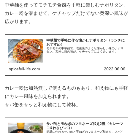
中華麺を使ってモチモチ食感を手軽に楽しむナポリタン。
カレー粉を潜ませて、ケチャップだけでない奥深い風味が
広がります。
中華麺で手軽に作る懐かしナポリタン〈ランチに
おすすめ〉
モチモチの中華麺で、喫茶店のような懐かしい味のナポリ
タン。素朴な麺の味が、ケチャップによく合います。
spicefull-life.com
2022.06.06
カレー粉は加熱無しで使えるものもあり、和え物にも手軽
にカレー風味を加えられます。
サバ缶をサッと和え物にして乾杯。
サバ缶と玉ねぎのマヨネーズ和え2種〈カレーマ
ヨ&わさびマヨ〉
簡単に作れるサバ缶と玉ねぎのマヨネーズ和えを、スパイ