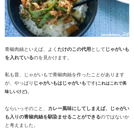
青椒肉絲といえば、よく
たけのこの代用
として
じゃがいも
を入れている
のを見かけます。
私も昔、じゃがいもで青椒肉絲を作ったことがあります
が、やっぱり
じゃがいもはじゃがいも
です
(これはこれで美
。
味しいけど)
ならいっそのこと、
カレー風味にしてしまえば、じゃがい
も入りの青椒肉絲を馴染ませることができる
のではないか
と考えました。