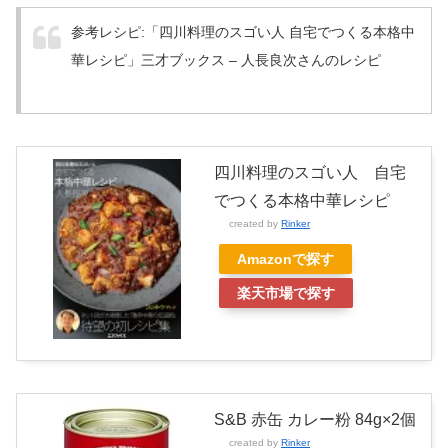
参考レシピ:「四川料理のスゴい人 自宅でつくる本格中
華レシピ」三才ブックス – 人長良
次
さんのレシピ
四川料理のスゴい人 自宅
でつくる本格中華レシピ
created by
Rinker
Amazonで探す
楽天市場で探す
S&B 赤缶 カレー粉 84g×2個
created by
Rinker