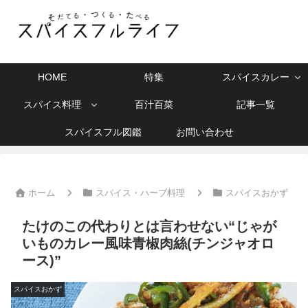
HOME
特集
スパイスカレー
スパイス料理
百汁百菜
記事一覧
スパイスフル図鑑
お問い合わせ
ホーム
スパイス・ハーブ料理
スパイスおかず
たけのこの代わりとは言わせない“じゃが
いものカレー風味青椒肉絲(チンジャオロ
ース)”
スパイスおかず