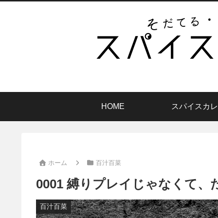
HOME
スパイスカレ
ホーム
百汁百菜
0001 縛りプレイじゃなくて
百汁百菜