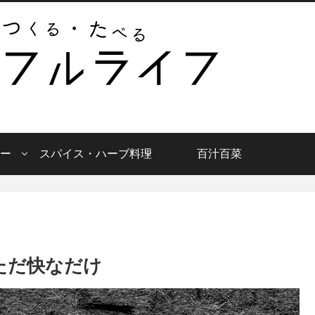
ー
スパイス・ハーブ料理
百汁百菜
、ただ快なだけ