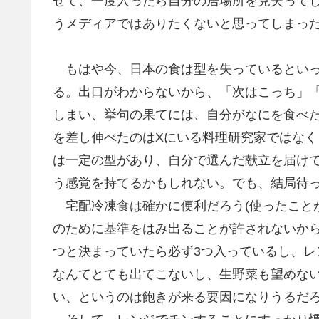
せて、一度入ったら自分の居場所を見失って
うメディアではありたくないと思ってしまっ
もはや今、日本の食は型を失っているといっ
る。出口がわからないから、「次はこっち」
しまい、挙句の果てには、自分がなにを食べ
を差し伸べたのはXにいる料理研究家ではな
は一定の型があり、自分で選んだ献立を届け
う感覚を持てるかもしれない。でも、結局待
宅配冷凍食は確かに便利だろう(使ったこと
のために基準をはみ出ることが許されないか
つと決まっていたら必ず3つ入っているし、
なんてとても出てこないし、生野菜も望めな
い、というのは飽きが来る要因になりうるだ