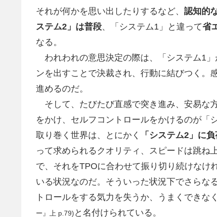
それが何かを思い出したりするなど、
認知的
ステム2」は普段
、「システム1」と違って
省
なる。
われわれの意思決定の際は、「システム1」
ンを出すことで決裁され、行動に結びつく。
進めるのだ。
そして、たびたび直感で突き進み、安易な方
をかけ、セルフコントロールをかけるのが「
取り巻く世界は、とにかく
「システム2」に
って求められるクオリティ、スピードは跳ね
で、それをTPOに合わせて振り切り続けなけ
いる状況なのだ。そういった状況下でさらな
トロールをする気力を失うか、うまくできな
と名付けられている。
ー』上 p.79)