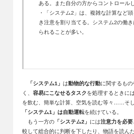
ある。また自分の方からコントロール
・「システム2」は、複雑な計算など
き注意を割り当てる。システム2の働
られることが多い。
「システム1」
は
動物的な行動
に関するもの
く、
容易にこなせるタスク
を処理するときに
を飲む、簡単な計算、空気を読む等々……そ
「システム1」は自動運転
を続けている。
もう一方の
「システム2」
には
注意力を必要
較して総合的に判断を下したり、物語を読ん