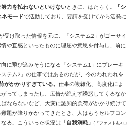
な努力を払わないといけない
ときに、はたらく。
「シ
エネモード
で活動しており、要請を受けてから活発に
が受け取った情報を元に、「システム2」がゴーサイ
感情や直感といったものに理屈や意思を付与し、前に
向に飛び込みそうになる「システム1」にブレーキ
システム2」の仕事ではあるのだが、今のわれわれを
負荷がかかりすぎている。
仕事の複雑化、高度化によ
上がってしまったし、広告が絶えず誘惑してくるなか
ればならないなど、大変に認知的負荷がかかり続けて
る難題が降りかかってきたとき、人はもうセルフコン
くなる。こういった状況は
「自我消耗」
(『ファスト&スロ