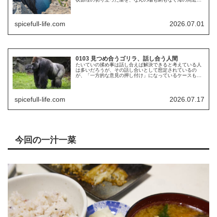
で行って見られるとあっては、やはり期待せずにはいられ
なかった。いざ到着してみれば店も...
spicefull-life.com
2026.07.01
0103 見つめ合うゴリラ、話し合う人間
たいていの揉め事は話し合えば解決できると考えている人
は多いだろうが、その話し合いとして想定されているの
が、「一方的な意見の押し付け」になっているケースもま
た多く見られる。人が「話し合おう」というとき、それは
だいたい相手の意見を聞きたいのでは...
spicefull-life.com
2026.07.17
今回の一汁一菜