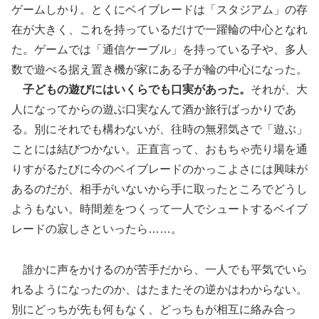
ゲームしかり。とくにベイブレードは「スタジアム」の存
在が大きく、これを持っているだけで一躍輪の中心となれ
た。ゲームでは「通信ケーブル」を持っている子や、多人
数で遊べる据え置き機が家にある子が輪の中心になった。
子どもの遊びにはいくらでも口実があった。
それが、大
人になってからの遊ぶ口実なんて酒か旅行ばっかりであ
る。別にそれでも構わないが、往時の無邪気さで「遊ぶ」
ことには結びつかない。正直言って、おもちゃ売り場を通
りすがるたびに今のベイブレードのかっこよさには興味が
あるのだが、相手がいないから手に取ったところでどうし
ようもない。時間差をつくって一人でシュートするベイブ
レードの寂しさといったら……。
誰かに声をかけるのが苦手だから、一人でも平気でいら
れるようになったのか、はたまたその逆かはわからない。
別にどっちが先も何もなく、どっちもが相互に絡み合っ