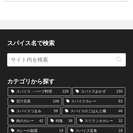
スパイス名で検索
カテゴリから探す
スパイス・ハーブ料理
229
スパイスおかず
150
百汁百菜
109
スパイスカレー
63
スパイスつまみ
59
スパイスのごはんと麺
46
肉のカレー
42
特集
38
スリランカカレー
32
カレーの副菜
19
スパイス定食
18