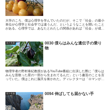
大学のころ、僕は心理学を学んでいたのだが、そこで「社会」の最小
単位が心理学と社会学では違うんだ、というようなことを聞いたこと
がある。心理学では、あなたとわたしの関係があれば「社会」が成立
するので、「社会」の最小単位は2人であるとするが、一方...
0030 僕らはみんな遺伝子の乗り
百汁百菜
物
物理学者の野村泰紀教授があるYouTube番組に出演した際に「僕らは
みんな昔散った星の一部から生まれてるんだ」という趣旨のことを言
っていた。僕はこれに脳天を衝かれた。ディレクターは「ロマンがあ
りますね」なんて言っていた。確かにロマンはある。...
0094 伸ばしても届かない手
百汁百菜