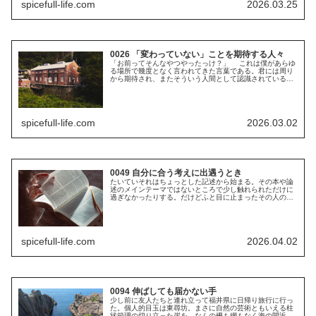
spicefull-life.com
2026.03.25
0026 「変わっていない」ことを期待する人々
「お前ってそんなやつやったっけ？」 これは僕があらゆ
る場所で幾度となく言われてきた言葉である。君には周り
から期待され、またそういう人間として認識されているキ
ャラクターがあるのだから、その通りに行動していればよ
ろしいというのだ。 このような...
spicefull-life.com
2026.03.02
0049 自分に合う考えに出遇うとき
たいていそれはちょっとした記述から始まる。その本や論
述のメインテーマではないところで少し触れられただけに
過ぎなかったりする。だけどふと目に止まったその人の
名、本の名、思想の切れ端……そんなところから自分に合
う考えをもった哲学者、詩人、小説家...
spicefull-life.com
2026.04.02
0094 伸ばしても届かない手
少し前に友人たちと連れ立って福井県に日帰り旅行に行っ
た。個人的目玉は東尋坊。まさに自然の芸術ともいえる柱
状節理の切り立った崖を、なんの柵も網もなく海の間近ま