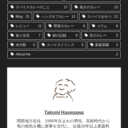
スパイスカレーのこと
17
魚介のカレー
15
Blog
15
ハンズオフカレー
13
スパイスおやつ
12
レビュー
11
野菜のカレー
8
コラム
8
食と生活
7
旅の記録
6
豆のカレー
5
未分類
3
スパイスドリンク
3
家庭菜園
2
About me
2
Takumi Hasegawa
関西地方在住、1995年生まれの男性。高校時代から
母の病気を機に家事を交代し、以後10年以上家庭料