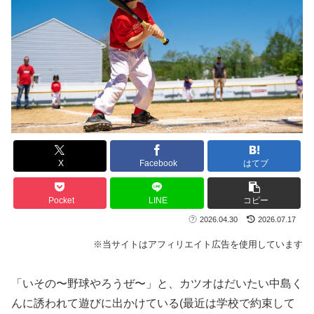
X
Facebook
はてブ
Pocket
LINE
コピー
2026.04.30
2026.07.17
※当サイトはアフィリエイト広告を使用しています
「いその〜野球やろうぜ〜」と、カツオはだいたい中島く
んに誘われて遊びに出かけている(最近は学校で約束して