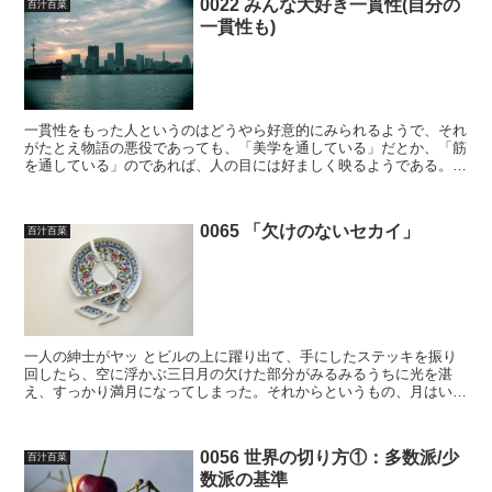
0022 みんな大好き一貫性(自分の
百汁百菜
一貫性も)
一貫性をもった人というのはどうやら好意的にみられるようで、それ
がたとえ物語の悪役であっても、「美学を通している」だとか、「筋
を通している」のであれば、人の目には好ましく映るようである。と
いうのも、主人公の人間性は最初から完成されておらず、一...
0065 「欠けのないセカイ」
百汁百菜
一人の紳士がヤッ とビルの上に躍り出て、手にしたステッキを振り
回したら、空に浮かぶ三日月の欠けた部分がみるみるうちに光を湛
え、すっかり満月になってしまった。それからというもの、月はいつ
も同じ顔を僕らに見せるようになった。 欠けなくなったのは...
0056 世界の切り方①：多数派/少
百汁百菜
数派の基準