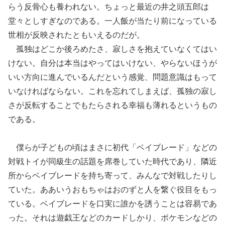
らう反骨心も養われない。ちょっと最近の井之頭五郎は
堂々としすぎなのである。一人飯が当たり前になっている
世相が反映されたともいえるのだが。
孤独はどこか後ろめたさ、寂しさを抱えていなくてはい
けない。自分は本当はやってはいけない、やらないほうが
いい方向に進んでいるんだという感覚、問題意識はもって
いなければならない。これを忘れてしまえば、孤独の寂し
さが反転することでもたらされる幸福も薄れるというもの
である。
僕らが子どもの頃はまさに初代「ベイブレード」などの
対戦トイが同級生の話題を席巻していた時代であり、隣近
所からベイブレードを持ち寄って、みんなで対戦したりし
ていた。ああいうおもちゃはおのずと人を繋ぐ役目をもっ
ている。ベイブレードを口実に誰かを誘うことは容易であ
った。それは遊戯王などのカードしかり、ポケモンなどの