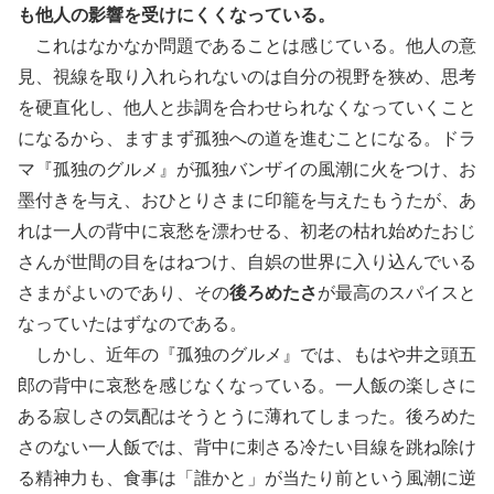
も他人の影響を受けにくくなっている。
これはなかなか問題であることは感じている。他人の意
見、視線を取り入れられないのは自分の視野を狭め、思考
を硬直化し、他人と歩調を合わせられなくなっていくこと
になるから、ますまず孤独への道を進むことになる。ドラ
マ『孤独のグルメ』が孤独バンザイの風潮に火をつけ、お
墨付きを与え、おひとりさまに印籠を与えたもうたが、あ
れは一人の背中に哀愁を漂わせる、初老の枯れ始めたおじ
さんが世間の目をはねつけ、自娯の世界に入り込んでいる
さまがよいのであり、その
後ろめたさ
が最高のスパイスと
なっていたはずなのである。
しかし、近年の『孤独のグルメ』では、もはや井之頭五
郎の背中に哀愁を感じなくなっている。一人飯の楽しさに
ある寂しさの気配はそうとうに薄れてしまった。後ろめた
さのない一人飯では、背中に刺さる冷たい目線を跳ね除け
る精神力も、食事は「誰かと」が当たり前という風潮に逆