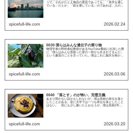
うで、それがたとえ物語の悪役であっても、「美学を通し
ている」だとか、「筋を通している」のであれば、人の目
には好ましく映るようである。というのも、主人公の人間
性は最初から完成されておらず、一...
spicefull-life.com
2026.02.24
0030 僕らはみんな遺伝子の乗り物
物理学者の野村泰紀教授があるYouTube番組に出演した際
に「僕らはみんな昔散った星の一部から生まれてるんだ」
という趣旨のことを言っていた。僕はこれに脳天を衝かれ
た。ディレクターは「ロマンがありますね」なんて言って
いた。確かにロマンはある。...
spicefull-life.com
2026.03.06
0040 「落とす」のが怖い、完璧主義
あまり聞かない話かもしれないが、僕は高校の単位を落と
したことがある。逆に大学では一つも単位を落としたこと
はない。 前にも少し書いたとおもうが、僕は高校2年生
のときに、のべ半年ぐらい学校に行かなかった時期があ
る。それで単位が足りないから補習、...
spicefull-life.com
2026.03.20