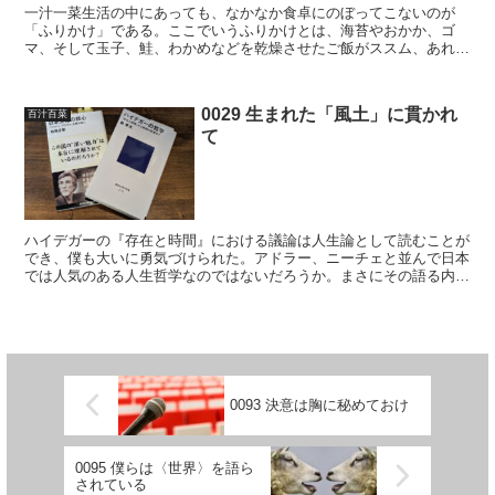
一汁一菜生活の中にあっても、なかなか食卓にのぼってこないのが
「ふりかけ」である。ここでいうふりかけとは、海苔やおかか、ゴ
マ、そして玉子、鮭、わかめなどを乾燥させたご飯がススム、あれの
ことである。また自家製ではなく、買ってきたものの話をしたい...
0029 生まれた「風土」に貫かれ
百汁百菜
て
ハイデガーの『存在と時間』における議論は人生論として読むことが
でき、僕も大いに勇気づけられた。アドラー、ニーチェと並んで日本
では人気のある人生哲学なのではないだろうか。まさにその語る内容
が、日本人の大好物なのであるから仕方ない。要するに「周...
0093 決意は胸に秘めておけ
0095 僕らは〈世界〉を語ら
されている