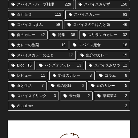
スパイス・ハーブ料理
229
スパイスおかず
150
百汁百菜
112
スパイスカレー
63
スパイスつまみ
59
スパイスのごはんと麺
46
肉のカレー
42
特集
38
スリランカカレー
32
カレーの副菜
19
スパイス定食
18
スパイスカレーのこと
17
魚介のカレー
15
Blog
15
ハンズオフカレー
13
スパイスおやつ
12
レビュー
11
野菜のカレー
8
コラム
8
食と生活
7
旅の記録
6
豆のカレー
5
スパイスドリンク
3
未分類
2
家庭菜園
2
About me
2