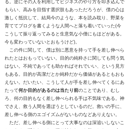
る。逆にその人を利用してビジネスのやり方を叩き込んで
もらい、高みを目指す選択肢もあっただろうが、僕の心は
激しく抵抗して、結局今のような、本を読み耽り、野菜を
育ててブログを書くような人間へと落ち着いていった(今
こうして振り返ってみると生意気な小僧にもほどがある。
今も変わっていないとおもうけど)。
この件に関して、僕は別に悪意を持って手を差し伸べら
れたとはおもっていない。目的の純粋さに関しても問う気
はない。不純であっても助かればそれでいい、という見方
もある。目的が高潔だとか純粋だから価値があるともおも
えない。だいたい、こうして人が手を差し伸べてくるにあ
たって
何か目的があるのは当たり前
のことであり、むし
ろ、何の目的もなく差し伸べられる手は不気味である。神
でさえ、救う人間を選ぼうとしているのだ。救いの手に、
差し伸べる側のエゴイズムがないものなどありえない。
ただ、差し伸べる側にとって大事なのは深追いしないこ