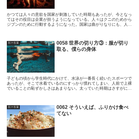
かつては人々の意欲を国家が刺激していた時期もあったが、今となっ
てはその役目は企業が担うようになっている。人々はクニのためから
ジブンのために行動するようになった。国家は曲がりなりにも、人々
を発奮させたことの責任はとろうとはしていたとおもう(実...
0058 世界の切り方③：服が切り
百汁百菜
取る、僕らの身体
子どもの頃から学生時代にかけて、水泳が一番長く続いたスポーツで
あったが、そこで水着でいるのにすっかり慣れてしまい、人前で上裸
でいることの恥ずかしさはあまりない。太っていた時期はさすがに嫌
だとおもっていたが、また痩せたので、今でもたぶん平気だ...
0062 そういえば、ふりかけ食べ
百汁百菜
てない