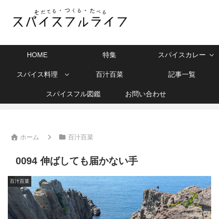
HOME
特集
スパイスカレー
スパイス料理
百汁百菜
記事一覧
スパイスフル図鑑
お問い合わせ
ホーム
百汁百菜
0094 伸ばしても届かない手
百汁百菜