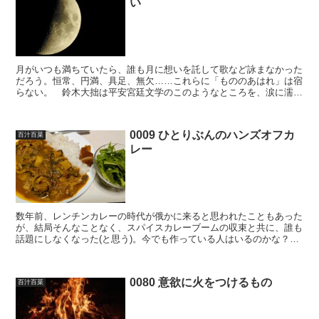
い
月がいつも満ちていたら、誰も月に想いを託して歌など詠まなかった
だろう。恒常、円満、具足、無欠……これらに「もののあはれ」は宿
らない。 鈴木大拙は平安宮廷文学のこのようなところを、涙に濡れ
てばかりで骨がないと批判した。鈴木は仏教者だからこそ、...
0009 ひとりぶんのハンズオフカ
百汁百菜
レー
数年前、レンチンカレーの時代が俄かに来ると思われたこともあった
が、結局そんなことなく、スパイスカレーブームの収束と共に、誰も
話題にしなくなった(と思う)。今でも作っている人はいるのかな？い
たら教えて欲しい。 僕も数度試してみたが、南インドカ...
0080 意欲に火をつけるもの
百汁百菜