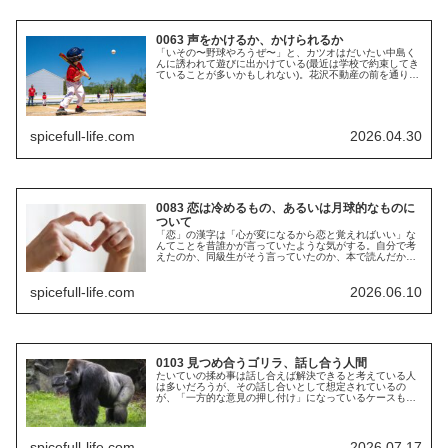
0063 声をかけるか、かけられるか
「いその〜野球やろうぜ〜」と、カツオはだいたい中島く
んに誘われて遊びに出かけている(最近は学校で約束してき
ていることが多いかもしれない)。花沢不動産の前を通りか
かったら、中から花沢さんが出てきてケーキでも食べない
かと誘われ、カオリちゃん、早...
spicefull-life.com
2026.04.30
0083 恋は冷めるもの、あるいは月球的なものに
ついて
「恋」の漢字は「心が変になるから恋と覚えればいい」な
んてことを昔誰かが言っていたような気がする。自分で考
えたのか、同級生がそう言っていたのか、本で読んだか、
ネットで見たか、もはや定かではない。それはともかく、
恋は確かに心が変になっている状態...
spicefull-life.com
2026.06.10
0103 見つめ合うゴリラ、話し合う人間
たいていの揉め事は話し合えば解決できると考えている人
は多いだろうが、その話し合いとして想定されているの
が、「一方的な意見の押し付け」になっているケースもま
た多く見られる。人が「話し合おう」というとき、それは
だいたい相手の意見を聞きたいのでは...
spicefull-life.com
2026.07.17