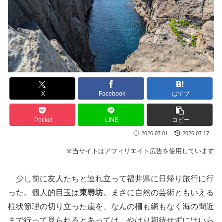
X
Facebook
はてブ
Pocket
LINE
コピー
2026.07.01
2026.07.17
※当サイトはアフィリエイト広告を使用しています
少し前に友人たちと連れ立って福井県に日帰り旅行に行
った。個人的目玉は
東尋坊
。まさに自然の芸術ともいえる
柱状節理の切り立った崖を、なんの柵も網もなく海の間近
まで行って見られるとあっては、やはり期待せずにはいら