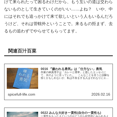
けて来られたって困るわけだから、もう互いの道は交わら
ないものとして生きていくのがいい……よね？ いや、中
にはそれでも追っかけて来て欲しいという人もいるんだろ
うけど、それは管轄外ということで。来るもの拒まず、去
るもの追わずでやらせてもらってます。
関連百汁百菜
0016 『嫌われる勇気』は「仕方ない」勇気
作家の林真理子は「カレーと煙草」と題したエッセイに
て、次のように言っていた。 こんなことを言うと誤解を
招くかもしれないが、私は不良をする人はそれなりにエラ
いと思う。 世の中に逆らったり、いけないといわれると
いうことをするのは、かなり強い意...
spicefull-life.com
2026.02.16
0022 みんな大好き一貫性(自分の一貫性も)
一貫性をもった人というのはどうやら好意的にみられるよ