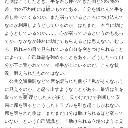
た側はこうしたとき、手を差し伸べてきた側との彼我の
さと
差、力の不均衡には
敏
いものである。自分を憐れんで手を
差し伸べてくるのか、また弱っているところにつけ込んで
なにか利用しようとしているのか、はたまた、本当に助け
ようとしているのか……。心が弱っているというのもあっ
てか、なかなか純粋に助けてもらえるとは思えない。むし
ろ、憐れみの目で見られている自分を突きつけられること
によって、自己嫌悪を強めることもある。どうしたって自
分が下に置かれていて、相手が上にいるのだ。こんな状
況、耐えられたものではない。
公共交通機関などで席を譲られた側が「私がそんなふう
に見えるのか」と怒り出すようなことがある。最近は年を
かくしゃく
取っても
矍鑠
とした人が多く、見かけだけで判断して安
易に席を譲るとこうしたトラブルを引き起こしかねない。
席を譲られた側は「まだまだ自分は助けられるほど弱って
いない」という自己認識と、「助けられる立場のように見