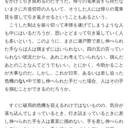
をかけて引き留めるのだそうだ。帰りの電車賃すら持たな
いまさに片道切符の人もいて、そうした人には帰りの電車
賃を渡して引き返させるということもあるという。
こうした制止を振り切って本懐を遂げてしまうような人
も中にはいるだろうが、思いとどまって引き返していく人
も多いという。このように、まさに瀬戸際で差し伸べられ
た手ならば人は掴まずにはいられない。四の五の言ってい
られない状況だから、あれこれ考えていられない。掴んだ
あとのことなんてどうでもいい。とにかく、今助かること
が大事なのだ。しかし、これが日常、あるいは差し迫った
危機の
ない
中で差し伸べられた手だった場合、人はその手
を掴むことができるのだろうか。
すぐに破局的危機を迎えるわけではないものの、気分が
落ち込んでしまっているとき、行き詰まっているときに差
し伸べられた手を人は素直に掴めない。手を差し伸べられ