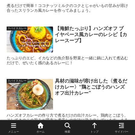
煮るだけで簡単！ココナッツミルクのコクとじゃがいもの甘みが溶け
合ったスリランカ風カレーを作ってみましょう。
【海鮮たっぷり】ハンズオフ ブ
スパイスカレー
イヤベース風カレーのレシピ【カ
レースープ】
たっぷりのエビ、イカなどの魚介類を野菜と一緒に鍋に入れて煮込む
だけで、ぜいたく感のあるカレーに！
具材の滋味が溶け出した〈煮るだ
スパイスカレー
けカレー〉“鶏とごぼうのハンズ
オフ出汁カレー”
ハンズオフカレーの作り方で煮るだけの出汁カレー。鶏肉とごぼう、
そしてきのこの旨みが昆布と煮干しの出汁に染み出しています。まる
で茶漬けのようにさらりと頂けます。
メニュー
ホーム
検索
トップ
サイドバー