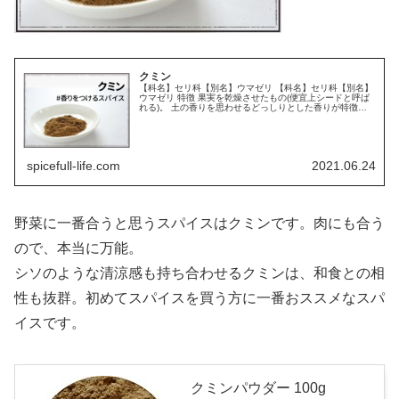
クミン
【科名】セリ科【別名】ウマゼリ 【科名】セリ科【別名】
ウマゼリ 特徴 果実を乾燥させたもの(便宜上シードと呼ば
れる)。 土の香りを思わせるどっしりとした香りが特徴。
カレーといえばこの香りという人も多く、カレーに欠かせ
ないスパイス。 塩と混...
spicefull-life.com
2021.06.24
野菜に一番合うと思うスパイスはクミンです。肉にも合う
ので、本当に万能。
シソのような清涼感も持ち合わせるクミンは、和食との相
性も抜群。初めてスパイスを買う方に一番おススメなスパ
イスです。
クミンパウダー 100g