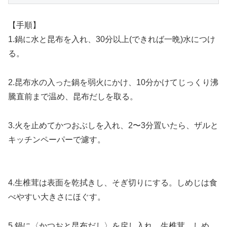
【手順】
1.鍋に水と昆布を入れ、30分以上(できれば一晩)水につけ
る。
2.昆布水の入った鍋を弱火にかけ、10分かけてじっくり沸
騰直前まで温め、昆布だしを取る。
3.火を止めてかつおぶしを入れ、2〜3分置いたら、ザルと
キッチンペーパーで濾す。
4.生椎茸は表面を乾拭きし、そぎ切りにする。しめじは食
べやすい大きさにほぐす。
5.鍋に〈かつおと昆布だし〉を戻し入れ、生椎茸、しめ