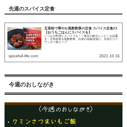
先週のスパイス定食
五香粉で華やか黒酢酢豚の定食 スパイス定食#3
【おうちごはんにスパイスを】
いつもの料理にスパイスを！一食分の献立レシピ！お品書
き：五香粉香る黒酢酢豚、白菜の花椒浅漬け、豆苗のコリ
アンダー卵スープ
spicefull-life.com
2021.10.16
今週のおしながき