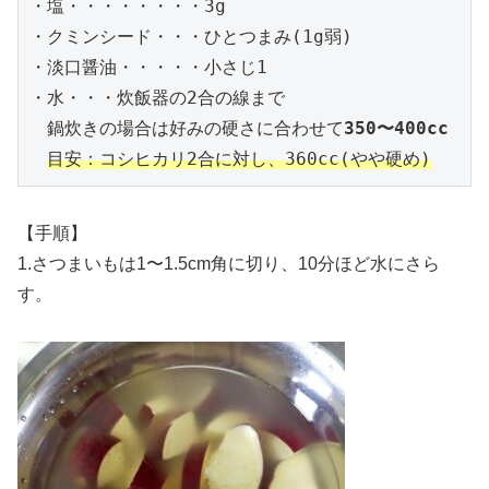
・塩・・・・・・・・3g

・クミンシード・・・ひとつまみ(1g弱)

・淡口醤油・・・・・小さじ1

・水・・・炊飯器の2合の線まで

　鍋炊きの場合は好みの硬さに合わせて
350〜400cc
目安：コシヒカリ2合に対し、360cc(やや硬め)
【手順】
1.さつまいもは1〜1.5cm角に切り、10分ほど水にさら
す。