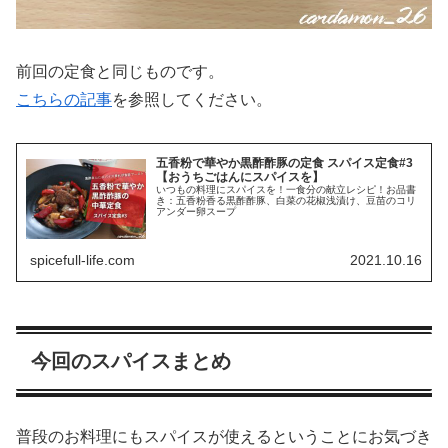
前回の定食と同じものです。
こちらの記事
を参照してください。
五香粉で華やか黒酢酢豚の定食 スパイス定食#3
【おうちごはんにスパイスを】
いつもの料理にスパイスを！一食分の献立レシピ！お品書
き：五香粉香る黒酢酢豚、白菜の花椒浅漬け、豆苗のコリ
アンダー卵スープ
spicefull-life.com
2021.10.16
今回のスパイスまとめ
普段のお料理にもスパイスが使えるということにお気づき