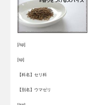
[/sp]
[sp]
【科名】セリ科
【別名】ウマゼリ
[/sp]