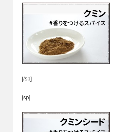
[/sp]
[sp]