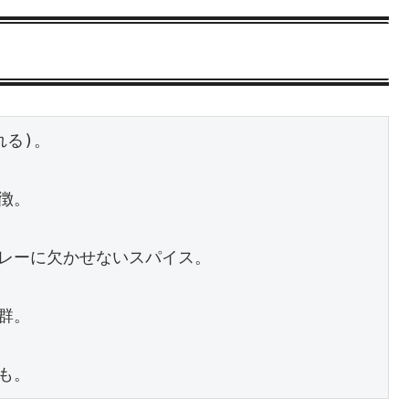
る)。

。

レーに欠かせないスパイス。

。
