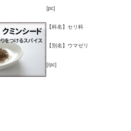
[pc]
【科名】セリ科
【別名】ウマゼリ
[/pc]