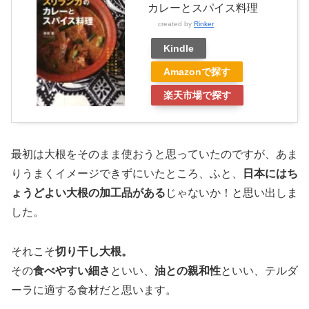
カレーとスパイス料理
created by
Rinker
Kindle
Amazonで探す
楽天市場で探す
最初は大根をそのまま使おうと思っていたのですが、あま
りうまくイメージできずにいたところ、ふと、
日本にはち
ょうどよい大根の加工品がある
じゃないか！と思い出しま
した。
それこそ
切り干し大根。
その
食べやすい細さ
といい、
油との親和性
といい、テルダ
ーラに適する食材だと思います。