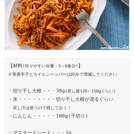
【材料
(作りやすい分量・5～6食分)
※青唐辛子とカイエンペッパーは好みで増減してください
・切り干し大根・・・30g
(戻し後120～150gぐらい)
・水・・・・・・・・切り干し大根が浸るぐらい

戻し汁は使うので残しておく！
・にんじん・・・・・100g(千切り)

・マスタードシード・・・2g
