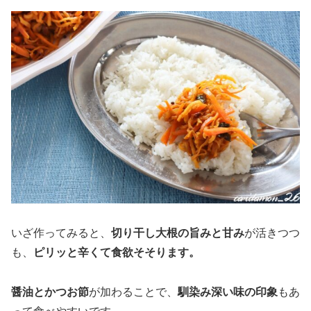
いざ作ってみると、
切り干し大根の旨みと甘み
が活きつつ
も、
ピリッと辛くて食欲そそります。
醤油とかつお節
が加わることで、
馴染み深い味の印象
もあ