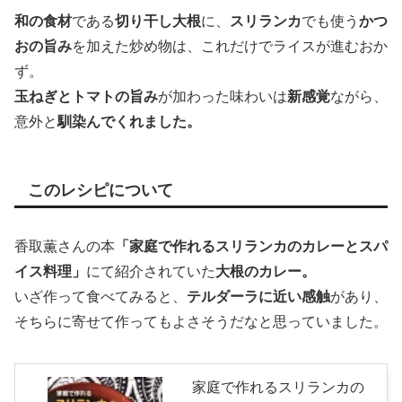
和の食材
である
切り干し大根
に、
スリランカ
でも使う
かつ
おの旨み
を加えた炒め物は、これだけでライスが進むおか
ず。
玉ねぎとトマトの旨み
が加わった味わいは
新感覚
ながら、
意外と
馴染んでくれました。
このレシピについて
香取薫さんの本
「家庭で作れるスリランカのカレーとスパ
イス料理」
にて紹介されていた
大根のカレー。
いざ作って食べてみると、
テルダーラに近い感触
があり、
そちらに寄せて作ってもよさそうだなと思っていました。
家庭で作れるスリランカの