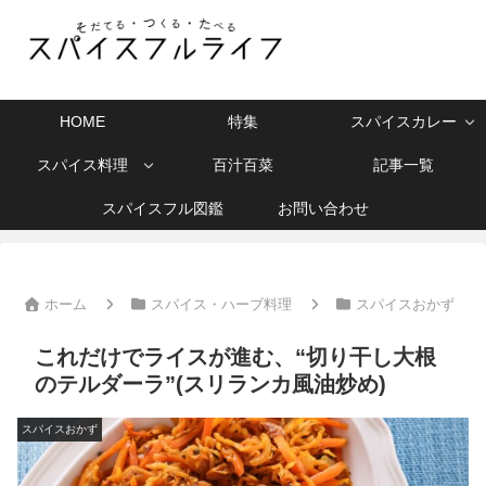
HOME
特集
スパイスカレー
スパイス料理
百汁百菜
記事一覧
スパイスフル図鑑
お問い合わせ
ホーム
スパイス・ハーブ料理
スパイスおかず
これだけでライスが進む、“切り干し大根
のテルダーラ”(スリランカ風油炒め)
スパイスおかず