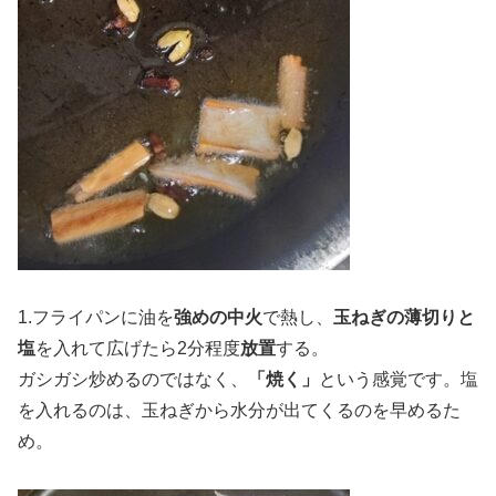
1.フライパンに油を
強めの中火
で熱し、
玉ねぎの薄切りと
塩
を入れて広げたら2分程度
放置
する。
ガシガシ炒めるのではなく、
「焼く」
という感覚です。塩
を入れるのは、玉ねぎから水分が出てくるのを早めるた
め。