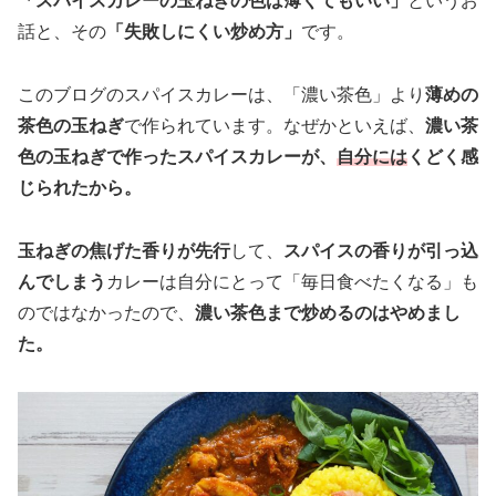
「スパイスカレーの玉ねぎの色は薄くてもいい」
というお
話と、その
「失敗しにくい炒め方」
です。
このブログのスパイスカレーは、「濃い茶色」より
薄めの
茶色の玉ねぎ
で作られています。なぜかといえば、
濃い茶
色の玉ねぎで作ったスパイスカレーが、
自分には
くどく感
じられたから。
玉ねぎの焦げた香りが先行
して、
スパイスの香りが引っ込
んでしまう
カレーは自分にとって「毎日食べたくなる」も
のではなかったので、
濃い茶色まで炒めるのはやめまし
た。