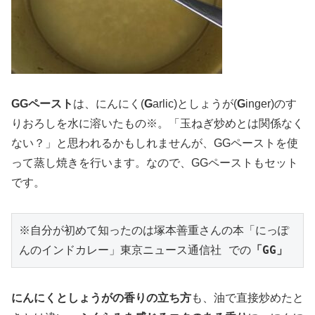
GGペースト
は、にんにく(
G
arlic)としょうが(
G
inger)のす
りおろしを水に溶いたもの
※
。「玉ねぎ炒めとは関係なく
ない？」と思われるかもしれませんが、GGペーストを使
って蒸し焼きを行います。なので、GGペーストもセット
です。
※自分が初めて知ったのは塚本善重さんの本「にっぽ
んのインドカレー」東京ニュース通信社 での
「GG」
にんにくとしょうがの香りの立ち方
も、油で直接炒めたと