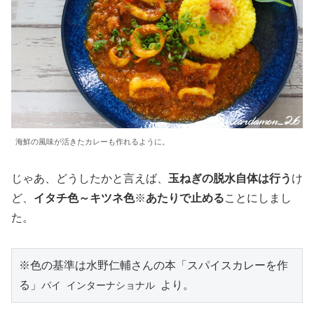
海鮮の風味が活きたカレーも作れるように。
じゃあ、どうしたかと言えば、
玉ねぎの脱水自体は行う
け
ど、
イタチ色～キツネ色
※
あたりで止める
ことにしまし
た。
※色の基準は水野仁輔さんの本「スパイスカレーを作
る」
より。
パイ
インターナショナル 