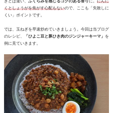
きとは違い、
ふくらみを感じるコクのある香り
に。
にんに
くとしょうがを焦がす心配もない
ので、ここも「失敗しに
くい」ポイントです。
では、玉ねぎを早速炒めていきましょう。今回は当ブログ
のレシピ、
「ひよこ豆と豚ひき肉のジンジャーキーマ」
を
例に見ていきます。