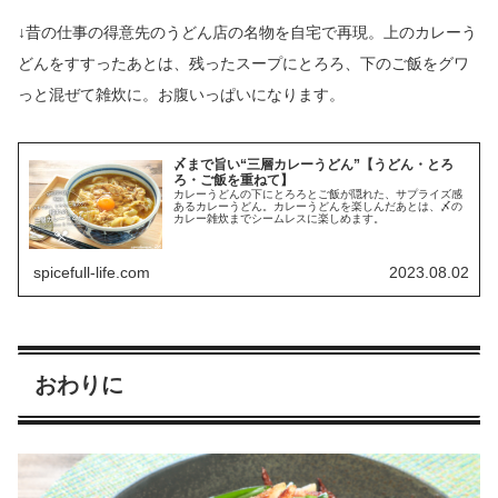
↓昔の仕事の得意先のうどん店の名物を自宅で再現。上のカレーう
どんをすすったあとは、残ったスープにとろろ、下のご飯をグワ
っと混ぜて雑炊に。お腹いっぱいになります。
〆まで旨い“三層カレーうどん”【うどん・とろ
ろ・ご飯を重ねて】
カレーうどんの下にとろろとご飯が隠れた、サプライズ感
あるカレーうどん。カレーうどんを楽しんだあとは、〆の
カレー雑炊までシームレスに楽しめます。
spicefull-life.com
2023.08.02
おわりに