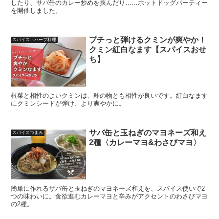
したり、サバ缶のカレー炒めを挟んだり……ホットドッグパーティー
を開催しました。
プチっと弾けるクミンが爽やか！
スパイス・ハーブ料理
クミン紅白なます【スパイスおせ
ち】
根菜と相性のよいクミンは、酢の物とも相性が良いです。紅白なます
にクミンシードが弾け、より爽やかに。
サバ缶と玉ねぎのマヨネーズ和え
スパイスつまみ
2種〈カレーマヨ&わさびマヨ〉
簡単に作れるサバ缶と玉ねぎのマヨネーズ和えを、スパイス使いで2
つの味わいに。食欲進むカレーマヨと辛みがアクセントのわさびマヨ
の2種。