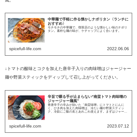
中華麺で手軽に作る懐かしナポリタン〈ランチに
おすすめ〉
モチモチの中華麺で、喫茶店のような懐かしい味のナポリ
タン。素朴な麺の味が、ケチャップによく合います。
spicefull-life.com
2022.06.06
↓トマトの酸味とコクを加えた唐辛子入りの肉味噌はジャージャー
麺や野菜スティックをディップして召し上がってください。
辛旨で啜る手が止まらない“南蛮トマト肉味噌の
ジャージャー麺風”
青唐辛子の辛みが効いた「南蛮味噌」にトマトとにんに
く、ひき肉を加えた肉味噌は、冷たい麺や野菜スティッ
ク、冷奴にご飯の友とあれこれ使えます。まずはジャージ
ャー麺風にして頂いてみました。
spicefull-life.com
2023.07.12