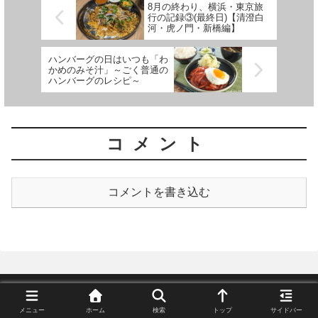
8月の終わり、横浜・東京旅
行の記録③(最終日)【清澄白
河・虎ノ門・新橋編】
ハンバーグの日はいつも「わ
かめのみそ汁」～ごく普通の
ハンバーグのレシピ～
コメント
コメントを書き込む
スパイス名で検索
メニュー
ホーム
検索
トップ
サイドバー