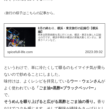
↓旅行の様子はこちらの記事から。
8月の終わり、横浜・東京旅行の記録①【横浜
編】
岡本太郎美術館を見に行くため、横浜・東京を旅した記録
その①です。横浜中華街や横浜の実物大動くガンダム、家
系ラーメンなど。
spicefull-life.com
2023.09.02
というわけで、単に冷たくして啜るのもイマイチ気が乗ら
ないので炒めることにしました。
味付けは、よくレシピを拝見している
ウー・ウェンさん
が
よく使われている
「ごま油×黒酢×ブラックペッパー」
で。
そうめんを啜り上げると広がる黒酢とごま油の香り。
香り
だけでコクを感じます。そして酸味が後味をさっぱりとし