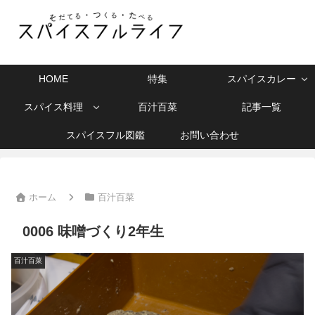
HOME
特集
スパイスカレー
スパイス料理
百汁百菜
記事一覧
スパイスフル図鑑
お問い合わせ
ホーム
百汁百菜
0006 味噌づくり2年生
百汁百菜