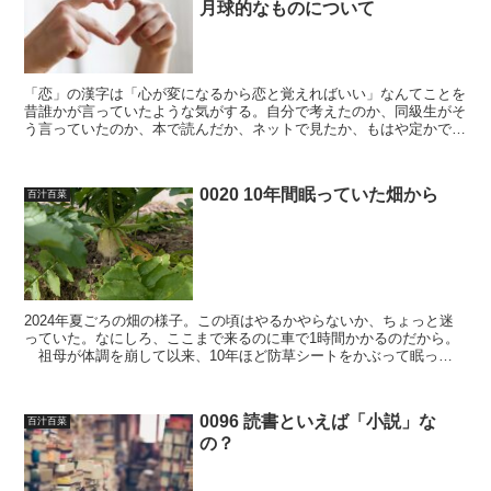
月球的なものについて
「恋」の漢字は「心が変になるから恋と覚えればいい」なんてことを
昔誰かが言っていたような気がする。自分で考えたのか、同級生がそ
う言っていたのか、本で読んだか、ネットで見たか、もはや定かでは
ない。それはともかく、恋は確かに心が変になっている状態...
0020 10年間眠っていた畑から
百汁百菜
2024年夏ごろの畑の様子。この頃はやるかやらないか、ちょっと迷
っていた。なにしろ、ここまで来るのに車で1時間かかるのだから。
祖母が体調を崩して以来、10年ほど防草シートをかぶって眠って
いた畑を叩き起こしたのは、一昨年(2024年)の1...
0096 読書といえば「小説」な
百汁百菜
の？