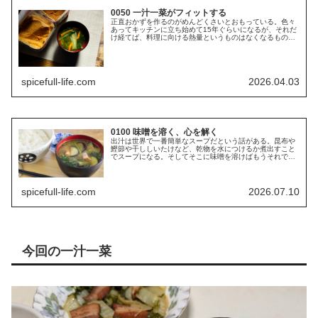
0050 一汁一菜がフィットする
正直おかずを作るのがめんどくさいとおもっている。色々
あってキッチンに立ち始めて15年ぐらいになるが、それだ
け経てば、料理に向ける熱量というものはなくなるもので
ある。スパイスとカレーにハマった頃には再び燃え上がっ
たといってもいいだろうが、それ...
spicefull-life.com
2026.04.03
0100 味噌を溶く、心を解く
出汁は世界で一番簡単なスープだという話がある。昆布や
鰹節や干ししいたけなど、乾物を水につけるか煮出すこと
でスープになる。そしてそこに味噌を溶けばもうそれで味
噌汁の出来上がり。これ以上の作為はいらない。 だが、
世の中のスープを眺めてみれば、あ...
spicefull-life.com
2026.07.10
今回の一汁一菜