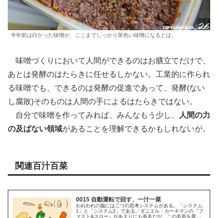
半年前は白かった味噌が、ここまでしっかり茶色い味噌になるとは。
味噌づくりにおいて人間ができるのはお膳立てだけで、
あとは発酵のはたらきに任せるしかない。工業的に作られ
る味噌でも、できるのは発酵の促進であって、発酵(ない
し腐敗)そのものは人間の手によるはたらきではない。
自分で味噌を作ってみれば、みんなもう少し、
人間の力
の及ばない領域
があることを理解できるかもしれないが。
関連百汁百菜
0015 自動運転で回す、一汁一菜
われわれの脳には二つの思考システムがある。「システム
1」と「システム2」である。ダニエル・カーネマンの『フ
ァスト&スロー』があまりにも有名だが、この名前を最初