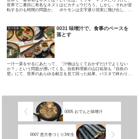
世界で二番目に有名なネズミはピカチュウだろう。しかし、それが逆
転するのも時間の問題か。 ポケモンは文字通り現実に飛び出し、あ
なたのすぐそばにいる。手元のスマートフォンで『ポケモン...
0031 味噌汁で、食事のペースを
百汁百菜
落とす
一汁一菜をやるにあたって、「汁物はなくておかずだけでよくない
か？」という問題が湧いてくる。自炊料理家の山口祐加も『自炊の
壁』にて、世界のあらゆる献立を見て回った結果、パスタで終わり、
ピザで終わりというような食事も多く、汁物がなくてもご飯と炒...
0005 おでんと味噌汁
0007 恵方巻づくり3年生