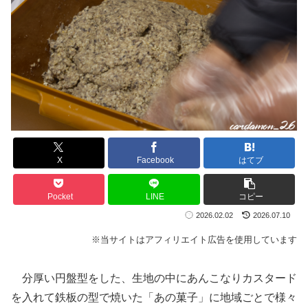
X
Facebook
はてブ
Pocket
LINE
コピー
2026.02.02
2026.07.10
※当サイトはアフィリエイト広告を使用しています
分厚い円盤型をした、生地の中にあんこなりカスタード
を入れて鉄板の型で焼いた「あの菓子」に地域ごとで様々