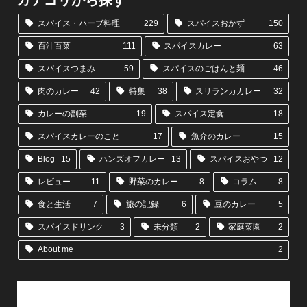
スパイス・ハーブ料理
229
スパイスおかず
150
百汁百菜
111
スパイスカレー
63
スパイスつまみ
59
スパイスのごはんと麺
46
肉のカレー
42
特集
38
スリランカカレー
32
カレーの副菜
19
スパイス定食
18
スパイスカレーのこと
17
魚介のカレー
15
Blog
15
ハンズオフカレー
13
スパイスおやつ
12
レビュー
11
野菜のカレー
8
コラム
8
食と生活
7
旅の記録
6
豆のカレー
5
スパイスドリンク
3
未分類
2
家庭菜園
2
About me
2