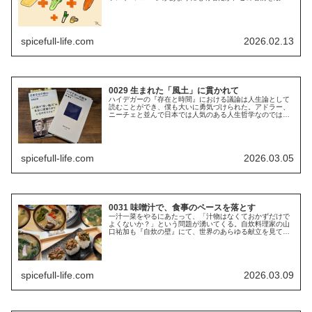
に提案したのは、心理学者のキース・スタノビッチとリチ
ャード・ウェストであるというこ...
spicefull-life.com
2026.02.13
0029 生まれた「風土」に貫かれて
ハイデガーの『存在と時間』における議論は人生論として
読むことができ、僕も大いに勇気づけられた。アドラー、
ニーチェと並んで日本では人気のある人生哲学なのではな
いだろうか。まさにその語る内容が、日本人の大好物なの
であるから仕方ない。要するに「周...
spicefull-life.com
2026.03.05
0031 味噌汁で、食事のペースを落とす
一汁一菜をやるにあたって、「汁物はなくておかずだけで
よくないか？」という問題が湧いてくる。自炊料理家の山
口祐加も『自炊の壁』にて、世界のあらゆる献立を見て回
った結果、パスタで終わり、ピザで終わりというような食
事も多く、汁物がなくてもご飯と炒...
spicefull-life.com
2026.03.09