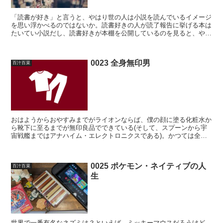
「読書が好き」と言うと、やはり世の人は小説を読んでいるイメージ
を思い浮かべるのではないか。読書好きの人が読了報告に挙げる本は
たいてい小説だし、読書好きが本棚を公開しているのを見ると、やは
り小説が多く並んでいるように見受けられる。人文書、哲学...
0023 全身無印男
百汁百菜
おはようからおやすみまでがライオンならば、僕の顔に塗る化粧水か
ら靴下に至るまでが無印良品でできている(そして、スプーンから宇
宙戦艦まではアナハイム・エレクトロニクスである)。かつては全身
ユニクロ男であったが、今は全身無印男に切り替わった。ユ...
0025 ポケモン・ネイティブの人
百汁百菜
生
世界で一番有名なネズミは？といえば、ミッキーマウスだろうけど、