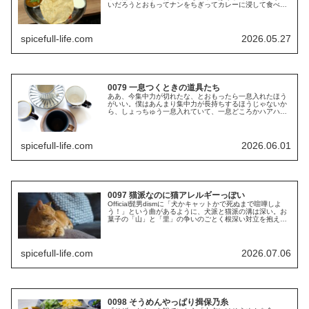
いだろうとおもってナンをちぎってカレーに浸して食べる
ものの、指にちょっとでもカレーがついたら「うわっ」と
すぐに拭いたくなる。ナンの油や粉...
spicefull-life.com
2026.05.27
0079 一息つくときの道具たち
ああ、今集中力が切れたな、とおもったら一息入れたほう
がいい。僕はあんまり集中力が長持ちするほうじゃないか
ら、しょっちゅう一息入れていて、一息どころかハアハア
息を荒くしているぐらいである。そういうときは何か飲ん
だり、軽く食べたりするに限る。僕...
spicefull-life.com
2026.06.01
0097 猫派なのに猫アレルギーっぽい
Official髭男dismに「犬かキャットかで死ぬまで喧嘩しよ
う！」という曲があるように、犬派と猫派の溝は深い。お
菓子の「山」と「里」の争いのごとく根深い対立を抱えて
おり、また、有名なRPGにおいて二人の女性のどちらと結
婚するかで真っ二つ...
spicefull-life.com
2026.07.06
0098 そうめんやっぱり揖保乃糸