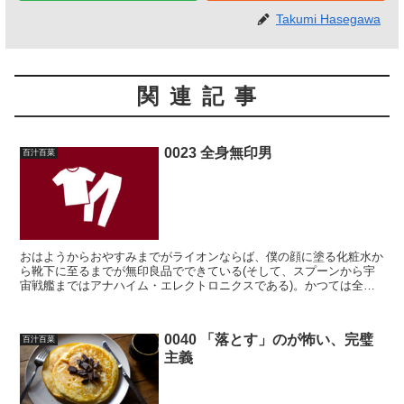
Takumi Hasegawa
関連記事
0023 全身無印男
百汁百菜
おはようからおやすみまでがライオンならば、僕の顔に塗る化粧水か
ら靴下に至るまでが無印良品でできている(そして、スプーンから宇
宙戦艦まではアナハイム・エレクトロニクスである)。かつては全身
ユニクロ男であったが、今は全身無印男に切り替わった。ユ...
0040 「落とす」のが怖い、完璧
百汁百菜
主義