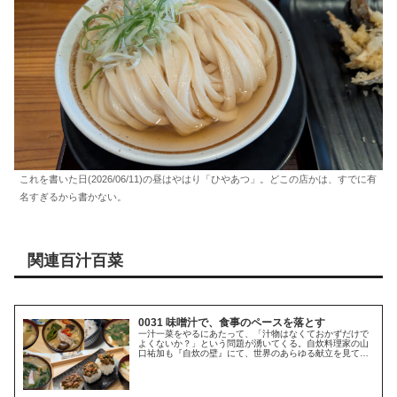
これを書いた日(2026/06/11)の昼はやはり「ひやあつ」。どこの店かは、すでに有
名すぎるから書かない。
関連百汁百菜
0031 味噌汁で、食事のペースを落とす
一汁一菜をやるにあたって、「汁物はなくておかずだけで
よくないか？」という問題が湧いてくる。自炊料理家の山
口祐加も『自炊の壁』にて、世界のあらゆる献立を見て回
った結果、パスタで終わり、ピザで終わりというような食
事も多く、汁物がなくてもご飯と炒...