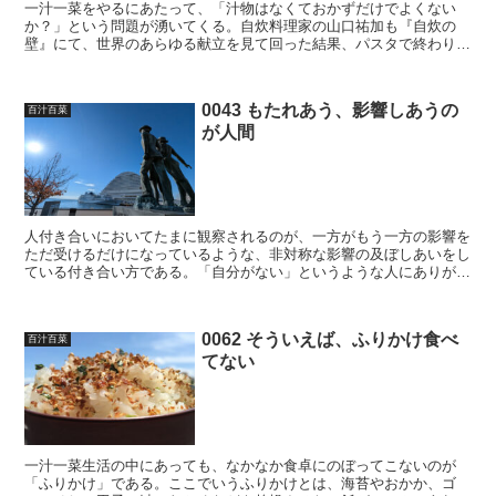
一汁一菜をやるにあたって、「汁物はなくておかずだけでよくない
か？」という問題が湧いてくる。自炊料理家の山口祐加も『自炊の
壁』にて、世界のあらゆる献立を見て回った結果、パスタで終わり、
ピザで終わりというような食事も多く、汁物がなくてもご飯と炒...
0043 もたれあう、影響しあうの
百汁百菜
が人間
人付き合いにおいてたまに観察されるのが、一方がもう一方の影響を
ただ受けるだけになっているような、非対称な影響の及ぼしあいをし
ている付き合い方である。「自分がない」というような人にありがち
な人間関係で、これといって没頭できるもの、好きなものが...
0062 そういえば、ふりかけ食べ
百汁百菜
てない
一汁一菜生活の中にあっても、なかなか食卓にのぼってこないのが
「ふりかけ」である。ここでいうふりかけとは、海苔やおかか、ゴ