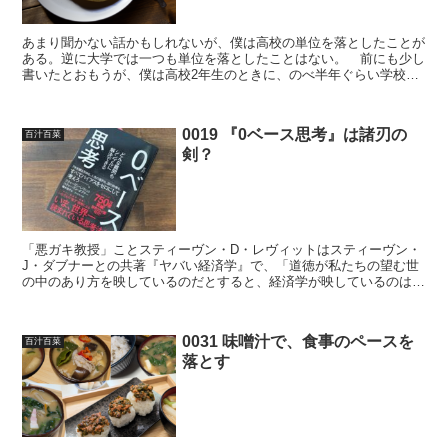
あまり聞かない話かもしれないが、僕は高校の単位を落としたことが
ある。逆に大学では一つも単位を落としたことはない。 前にも少し
書いたとおもうが、僕は高校2年生のときに、のべ半年ぐらい学校に
行かなかった時期がある。それで単位が足りないから補習、...
0019 『0ベース思考』は諸刃の
百汁百菜
剣？
「悪ガキ教授」ことスティーヴン・D・レヴィットはスティーヴン・
J・ダブナーとの共著『ヤバい経済学』で、「道徳が私たちの望む世
の中のあり方を映しているのだとすると、経済学が映しているのは世
の中の実際のあり方だ」(『ヤバい経済学 増補改訂版』p...
0031 味噌汁で、食事のペースを
百汁百菜
落とす