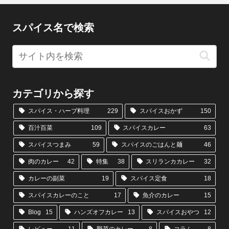
スパイス名で検索
カテゴリから探す
スパイス・ハーブ料理
229
スパイスおかず
150
百汁百菜
109
スパイスカレー
63
スパイスつまみ
59
スパイスのごはんと麺
46
肉のカレー
42
特集
38
スリランカカレー
32
カレーの副菜
19
スパイス定食
18
スパイスカレーのこと
17
魚介のカレー
15
Blog
15
ハンズオフカレー
13
スパイスおやつ
12
レビュー
11
野菜のカレー
8
コラム
8