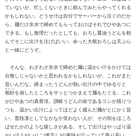
ていないが、忙しくないときに頼んでみたらやってくれる
かもしれない。どうせ汁は自分でサーバーから注ぐのだか
ら、麺だけ氷水で締めてもらっておけばそれでひやあつに
できる。もし無理だったとしても、おろし醤油うどんを頼
んでそこに出汁を注げばいい。余った大根おろしは天ぷら
と一緒にどうぞ。
そんな、わざわざ氷水で締めた麺に温かい汁をかけては
台無しじゃないかと思われるかもしれないが、これがまた
旨いんだな。締まったうどんが熱い出汁の中でゆるりと
そうごう
相好
を崩したところをサッとつかまえて麺をたぐる。これ
がひやあつの真骨頂。讃岐うどんの命であるコシが残りつ
つも、温かい出汁によってほどよく緩んだ麺がとにかく旨
い。普段凛としてなかなか笑わない人が、その頬をほころ
ばせたかのような嬉しさがある。そして出汁はやっぱり温
かいほうがいりこ(煮干し)の風味が立っていて香り高い。