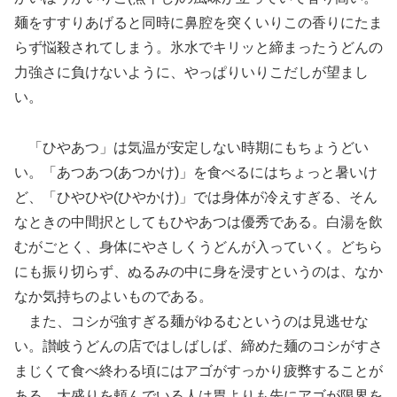
麺をすすりあげると同時に鼻腔を突くいりこの香りにたま
らず悩殺されてしまう。氷水でキリッと締まったうどんの
力強さに負けないように、やっぱりいりこだしが望まし
い。
「ひやあつ」は気温が安定しない時期にもちょうどい
い。「あつあつ(あつかけ)」を食べるにはちょっと暑いけ
ど、「ひやひや(ひやかけ)」では身体が冷えすぎる、そん
なときの中間択としてもひやあつは優秀である。白湯を飲
むがごとく、身体にやさしくうどんが入っていく。どちら
にも振り切らず、ぬるみの中に身を浸すというのは、なか
なか気持ちのよいものである。
また、コシが強すぎる麺がゆるむというのは見逃せな
い。讃岐うどんの店ではしばしば、締めた麺のコシがすさ
まじくて食べ終わる頃にはアゴがすっかり疲弊することが
ある。大盛りを頼んでいる人は胃よりも先にアゴが限界を