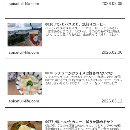
spicefull-life.com
2026.03.09
0010 パンとパスタと、浅煎りコーヒー
パンとパスタと浅煎りコーヒーには、ちょっとうるさい。
一家言あるとまではいわないが、その辺のものでは満足し
ない。ここに並べたものは、正面切って「好き」とはいえ
ないものだからである。言い換えれば、これらのものに対
して、何が出てきても許せるという...
spicefull-life.com
2026.02.06
0070 シチューかけライスは許されないのか
シチューをライスにかけるまでもなく、食卓にそれらが同
時に並ぶだけでもNOを突きつける人がいる一方で、それら
を取り合わせるだけでなく、シチューをライスにかけてし
まっても全然平気な人もいる。 世間の皆が思っているよ
りはシチューかけライス、ないし...
spicefull-life.com
2026.05.12
0077 指についたカレー、拭うか舐めるか？
指に関しては少々潔癖なのかしらん。今どきスプーンが標
準装備のインネパ料理店でも、やっぱり手で食べるのがい