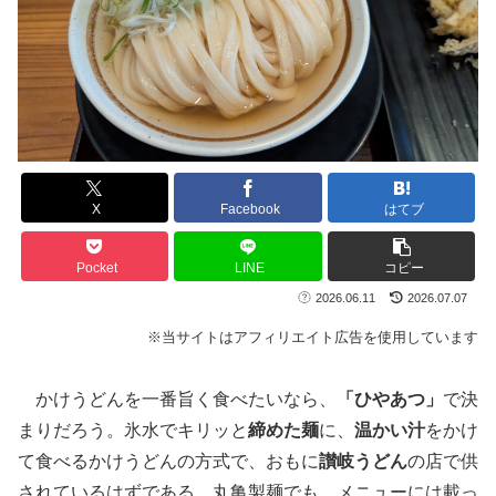
X
Facebook
はてブ
Pocket
LINE
コピー
2026.06.11
2026.07.07
※当サイトはアフィリエイト広告を使用しています
かけうどんを一番旨く食べたいなら、
「ひやあつ」
で決
まりだろう。氷水でキリッと
締めた麺
に、
温かい汁
をかけ
て食べるかけうどんの方式で、おもに
讃岐うどん
の店で供
されているはずである。丸亀製麺でも、メニューには載っ