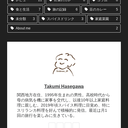
食と生活
7
旅の記録
6
豆のカレー
5
未分類
3
スパイスドリンク
3
家庭菜園
2
About me
2
Takumi Hasegawa
関西地方在住、1995年生まれの男性。高校時代から
母の病気を機に家事を交代し、以後10年以上家庭料
理に親しむ。2019年頃スパイス料理に目覚め、特に
スリランカ料理を好んで積極的に発信。最近は月1
回の旅行を楽しみに生きている。