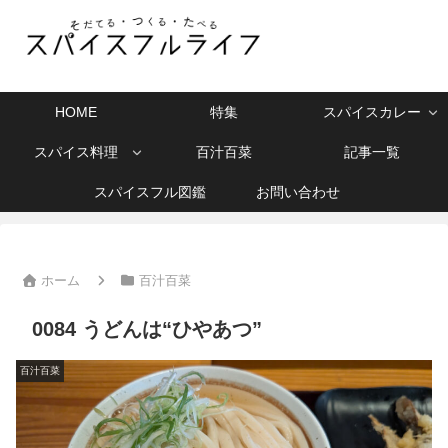
HOME
特集
スパイスカレー
スパイス料理
百汁百菜
記事一覧
スパイスフル図鑑
お問い合わせ
ホーム
百汁百菜
0084 うどんは“ひやあつ”
百汁百菜