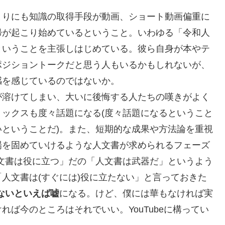
りにも知識の取得手段が動画、ショート動画偏重に
帰が起こり始めているということ。いわゆる「令和人
ということを主張しはじめている。彼ら自身が本やテ
ポジショントークだと思う人もいるかもしれないが、
感を感じているのではないか。
溶けてしまい、大いに後悔する人たちの嘆きがよく
ックスも度々話題になる(度々話題になるということ
ということだ)。また、短期的な成果や方法論を重視
場を固めていけるような人文書が求められるフェーズ
文書は役に立つ」だの「人文書は武器だ」というよう
人文書は(すぐには)役に立たない」と言っておきた
ないといえば嘘
になる。けど、僕には華もなければ実
ば今のところはそれでいい。YouTubeに構ってい