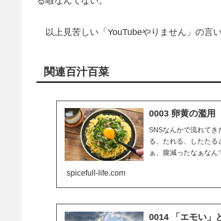
る暇なんてない。
以上見苦しい「YouTubeやりません」の言
関連百汁百菜
0003 卵黄の濫用
SNSなんかで流れて
る、たれる、したたる
ぁ、腹減ったなぁなん
動画を指して「卵黄(ヨ..
spicefull-life.com
0014 「エモい