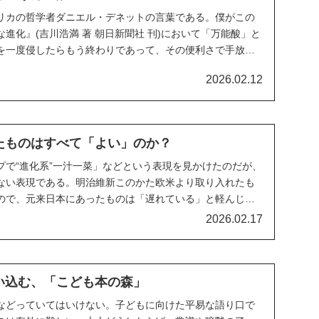
リカの哲学者ダニエル・デネットの言葉である。僕がこの
進化』(吉川浩満 著 朝日新聞社 刊)において「万能酸」と
を一度侵したらもう終わりであって、その便利さで手放せ
2026.02.12
したものはすべて「よい」のか？
プで“進化系”一汁一菜」などという表現を見かけたのだが、
ない表現である。明治維新このかた欧米より取り入れたも
ので、元来日本にあったものは「遅れている」と軽んじて
.
2026.02.17
迷い込む、「こども本の森」
などっていてはいけない。子どもに向けた平易な語り口で