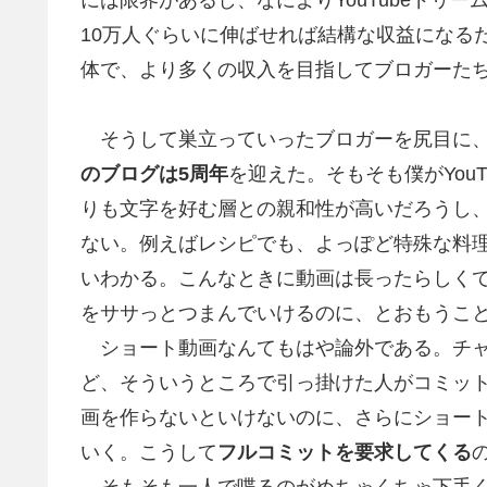
10万人ぐらいに伸ばせれば結構な収益になる
体で、より多くの収入を目指してブロガーたちは
そうして巣立っていったブロガーを尻目に、
のブログは5周年
を迎えた。そもそも僕がYou
りも文字を好む層との親和性が高いだろうし
ない。例えばレシピでも、よっぽど特殊な料
いわかる。こんなときに動画は長ったらしく
をササっとつまんでいけるのに、とおもうこ
ショート動画なんてもはや論外である。チャ
ど、そういうところで引っ掛けた人がコミッ
画を作らないといけないのに、さらにショートま
いく。こうして
フルコミットを要求してくる