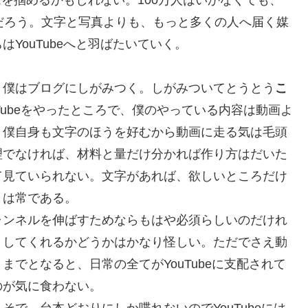
だろう。文字と写真よりも、もっと多くの人へ届く媒
YouTubeへと羽ばたいていく。
僕はブログにしがみつく。しがみついてとうとう
こ
Tubeをやったところで、僕のやっている内容は動画よ
、僕自身も文字のほうを好むから動画に走る気は毛頭
理でなければ、材料と量だけ分かれば作り方はだいた
て見ていられない。文字があれば、欲しいところだけ
とは常である。
ンネルを伸ばすためならもはや必須らしいのだけれ
トしてくれるかどうかはかなり怪しい。ただでさえ動
でとなると、日常の全てがYouTubeに支配されて
のが気に食わない。