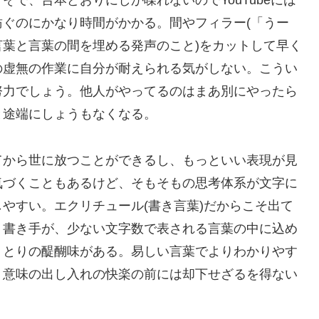
で、台本どおりにしか喋れないのでYouTubeには
ぐのにかなり時間がかかる。間やフィラー(「うー
葉と言葉の間を埋める発声のこと)をカットして早く
の虚無の作業に自分が耐えられる気がしない。こうい
努力でしょう。他人がやってるのはまあ別にやったら
と途端にしょうもなくなる。
から世に放つことができるし、もっといい表現が見
気づくこともあるけど、そもそもの思考体系が文字に
やすい。エクリチュール(書き言葉)だからこそ出て
、書き手が、少ない文字数で表される言葉の中に込め
りとりの醍醐味がある。易しい言葉でよりわかりやす
、意味の出し入れの快楽の前には却下せざるを得ない