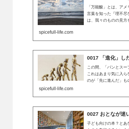
「万能酸」とは、アメ
言葉を知った『理不尽な
は、我々のものの見方
なくなるし、この...
spicefull-life.com
0017 「進化」
この間、「パンとスー
これはあまり気に入ら
のが「先に進んだ」も
しまう、欧米コンプレ..
spicefull-life.com
0027 おとなが
子ども向けの本？とあ