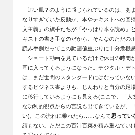
追い風？のように感じられているのは、あま
なりすぎていた反動か、本やテキストへの回
文主義」の旗手たちが「やっぱり本を読め」
キストの書き手なのだから、そんなのただの
読み手側だってこの動画偏重ぶりに十分危機
ショート動画を見ているだけで休日の時間が
耳に入ってくるようになった。デジタル・デト
は、まだ世間のスタンダードにはなっていない
するビジネス書よりも、じんわりと自分の足
に移行しているようにも見える(ここで、「人
な功利的視点からの言説も出てきているが、「
い)。この流れに乗れたら……なんて
思ってい
績もない。ただこの百汁百菜を積み重ねていけれ