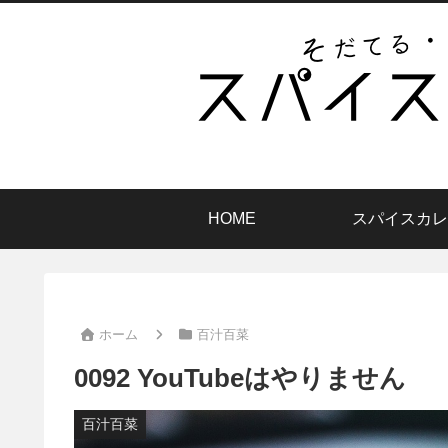
HOME
スパイスカレ
ホーム
百汁百菜
0092 YouTubeはやりません
百汁百菜