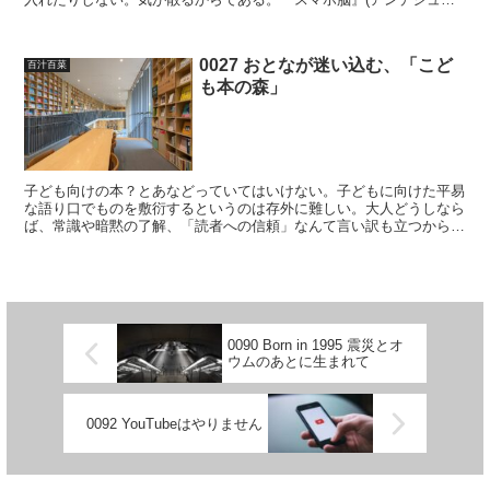
ハンセン 著 久山葉子 訳、新潮新書)によれば、「スマ...
0027 おとなが迷い込む、「こど
百汁百菜
も本の森」
子ども向けの本？とあなどっていてはいけない。子どもに向けた平易
な語り口でものを敷衍するというのは存外に難しい。大人どうしなら
ば、常識や暗黙の了解、「読者への信頼」なんて言い訳も立つから、
ジャーゴンを用いたり、本当は細かいところまで知らないこ...
0090 Born in 1995 震災とオ
ウムのあとに生まれて
0092 YouTubeはやりません