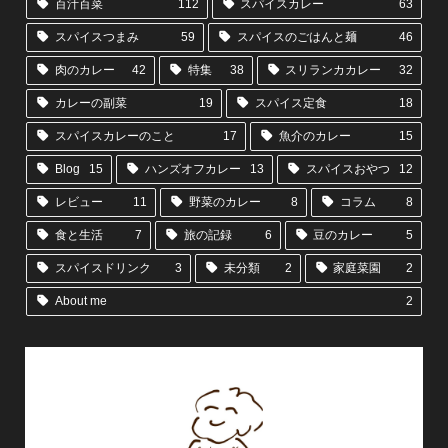
百汁百菜
112
スパイスカレー
63
スパイスつまみ
59
スパイスのごはんと麺
46
肉のカレー
42
特集
38
スリランカカレー
32
カレーの副菜
19
スパイス定食
18
スパイスカレーのこと
17
魚介のカレー
15
Blog
15
ハンズオフカレー
13
スパイスおやつ
12
レビュー
11
野菜のカレー
8
コラム
8
食と生活
7
旅の記録
6
豆のカレー
5
スパイスドリンク
3
未分類
2
家庭菜園
2
About me
2