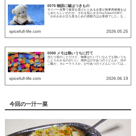
0076 物語に嘘はつきもの
サイバー攻撃で被害を受けたとある企業が無事再稼働をは
じめたらしいのだが、それを知らせるYouTubeのCMで、
「われわれが立ち直るための原動力はお客様でした」なん
てことを言っていた。全くの嘘ではないにせよ、よくもま
あそんな作り話くさいことを...
spicefull-life.com
2026.05.25
0088 メモは熱いうちに打て
当たり前のことだけど、物事はたいていなんでも熱いうち
にとりかかるのがいい。例外はひやあつのうどんか、冷や
ご飯か、カレーライスか。ひやあつのうどんについては前
に書いたからそれを読んでもらうことにして、冷やご飯と
カレーライスはどういうことか。木...
spicefull-life.com
2026.06.19
今回の一汁一菜