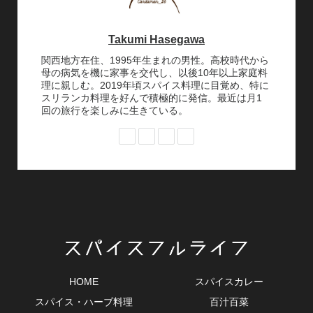
Takumi Hasegawa
関西地方在住、1995年生まれの男性。高校時代から
母の病気を機に家事を交代し、以後10年以上家庭料
理に親しむ。2019年頃スパイス料理に目覚め、特に
スリランカ料理を好んで積極的に発信。最近は月1
回の旅行を楽しみに生きている。
HOME
スパイスカレー
スパイス・ハーブ料理
百汁百菜