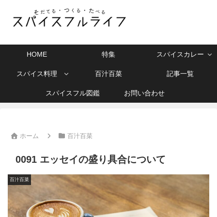
HOME
特集
スパイスカレー
スパイス料理
百汁百菜
記事一覧
スパイスフル図鑑
お問い合わせ
ホーム
百汁百菜
0091 エッセイの盛り具合について
百汁百菜