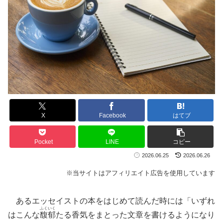
X
Facebook
はてブ
Pocket
LINE
コピー
2026.06.25
2026.06.26
※当サイトはアフィリエイト広告を使用しています
あるエッセイストの本をはじめて読んだ時には「いずれ
ふくいく
はこんな
馥郁
たる香気をまとった文章を書けるようになり