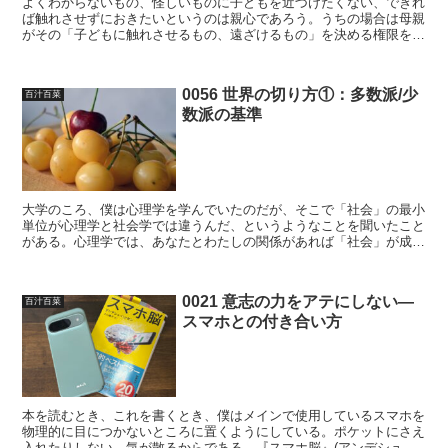
よくわからないもの、怪しいものに子どもを近づけたくない、できれ
ば触れさせずにおきたいというのは親心であろう。うちの場合は母親
がその「子どもに触れさせるもの、遠ざけるもの」を決める権限を握
っていたわけであるが、母は良くも悪くも「自分自身」しか...
0056 世界の切り方①：多数派/少
百汁百菜
数派の基準
大学のころ、僕は心理学を学んでいたのだが、そこで「社会」の最小
単位が心理学と社会学では違うんだ、というようなことを聞いたこと
がある。心理学では、あなたとわたしの関係があれば「社会」が成立
するので、「社会」の最小単位は2人であるとするが、一方...
0021 意志の力をアテにしない—
百汁百菜
スマホとの付き合い方
本を読むとき、これを書くとき、僕はメインで使用しているスマホを
物理的に目につかないところに置くようにしている。ポケットにさえ
入れたりしない。気が散るからである。『スマホ脳』(アンデシュ・