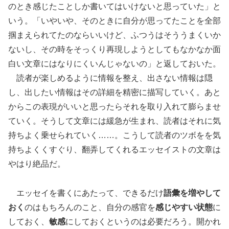
のとき感じたことしか書いてはいけないと思っていた」と
いう。「いやいや、そのときに自分が思ってたことを全部
掴まえられてたのならいいけど、ふつうはそううまくいか
ないし、その時をそっくり再現しようとしてもなかなか面
白い文章にはなりにくいんじゃないの」と返しておいた。
読者が楽しめるように情報を整え、出さない情報は隠
し、出したい情報はその詳細を精密に描写していく。あと
からこの表現がいいと思ったらそれを取り入れて膨らませ
ていく。そうして文章には緩急が生まれ、読者はそれに気
持ちよく乗せられていく……。こうして読者のツボをを気
持ちよくくすぐり、翻弄してくれるエッセイストの文章は
やはり絶品だ。
エッセイを書くにあたって、できるだけ
語彙を増やして
おく
のはもちろんのこと、自分の感官を
感じやすい状態
に
しておく、
敏感
にしておくというのは必要だろう。開かれ