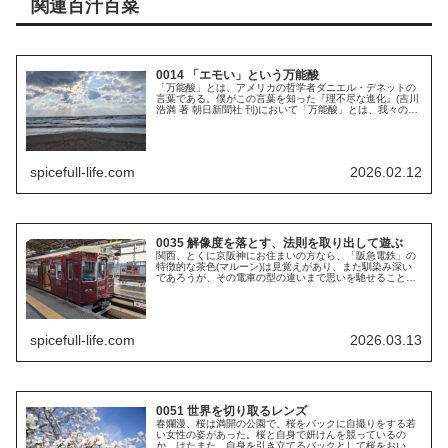
関連百汁百菜
0014 「エモい」という万能酸
「万能酸」とは、アメリカの哲学者ダニエル・デネットの
言葉である。僕がこの言葉を知った『理不尽な進化』(吉川
浩満 著 朝日新聞社 刊)において「万能酸」とは、我々のも
のの見方を一度侵したらもう終わりであって、その便利さ
で手放せなくなるし、この...
spicefull-life.com
2026.02.12
0035 解像度を落とす、法則を取り出して遊ぶ
関西、とくに京阪神にお住まいの方なら、「阪急電鉄」の
特徴的な茶色(マルーン)は見覚えがあり、また馴染み深い
であろうが、その電車の型の違いまで思いを馳せることは
なかなかないだろう。もう、あの色を見たら「＝阪急電
鉄」という図式が完成しており、細...
spicefull-life.com
2026.03.13
0051 世界を切り取るレンズ
春爛漫、桜は満開の公園で、桜をバックに自撮りをする若
い女性の姿があった。桜と自身で妍けんを競っているの
か、はたまた、自身を引き立てるバックとして桜をおいて