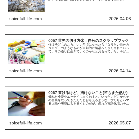
いるのか……。僕はといえばまったくといっていいほど自
撮りをしない。自分なんかよりもよっ...
spicefull-life.com
2026.04.06
0057 世界の切り方②：自分のスクラップブック
僕は子どものころ、いい年頃になったら「なりたい自分カ
タログ」のようなものが自動的に編纂へんさんされていっ
て、その通りに生きていくのかなとおもっていた。子ども
の頃の夢なんてものは特になく、小学校で言わされた将来
の夢は「野球選手」。でも、僕は野...
spicefull-life.com
2026.04.14
0067 書けるけど、描けないこと(逆もまた然り)
優れた小説やエッセイに出くわすと、いったいどこからそ
の言葉を取ってきたんだとおもえるような、ぴたりとハマ
る比喩や表現に舌を巻くものだが、優れた言語化能力を持
つがゆえに、言葉に言い表せないけれども心には感じてい
たものたちが棄却されてしまってい...
spicefull-life.com
2026.05.07