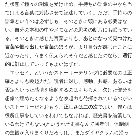
た状態で種々の刺激を受け止め、手持ちの語彙の中から当
てはまる言葉に対応させて記述していく。ただ、手持ちの
語彙というのは必ずしも、そのときに頭にある必要はな
い。自分の本棚の中やメモなどの思考の断片にも眠ってい
る。そのときに感じた言葉よりも、
あとになって見つけた
言葉や掘り出した言葉
のほうが、より自分が感じたことに
近かったり、うまく伝えられそうだと感じたのなら、
遡行
的に訂正
していってもよいはずだ。
エッセイ、というかストーリーテリングに必要なのは正
確さよりも喚起力だ。読者に対し、感動、共感、あるいは
否定といった感情を喚起するのはもちろん、欠けた部分を
想像で埋めたくなるような喚起力も発揮されているのがい
いストーリーだとおもう。
正しさは二の次
でよい。僕らは
役所仕事をしているわけでもなければ、歴史書を編纂して
いるわけでもない(というか歴史書なんて勝者側、体制側
の主観が入りまくりだろう)し、またダイヤグラムに沿っ