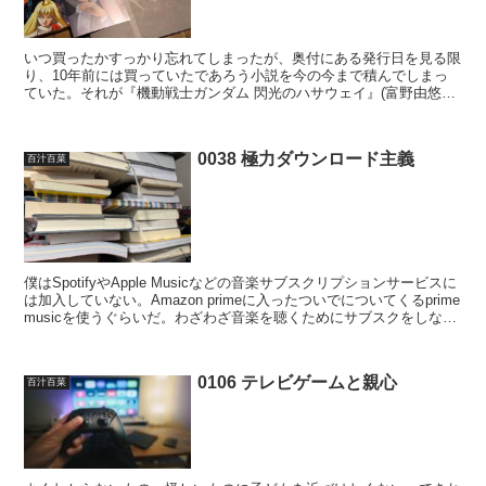
いつ買ったかすっかり忘れてしまったが、奥付にある発行日を見る限
り、10年前には買っていたであろう小説を今の今まで積んでしまっ
ていた。それが『機動戦士ガンダム 閃光のハサウェイ』(富野由悠季
著 KADOKAWA 刊)である。おのれの怠惰ゆえ...
0038 極力ダウンロード主義
百汁百菜
僕はSpotifyやApple Musicなどの音楽サブスクリプションサービスに
は加入していない。Amazon primeに入ったついでについてくるprime
musicを使うぐらいだ。わざわざ音楽を聴くためにサブスクをしな
い。そのかわり、...
0106 テレビゲームと親心
百汁百菜